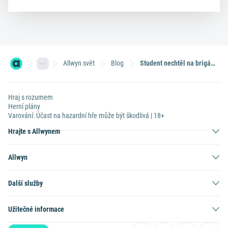
Allwyn svět
Blog
Student nechtěl na brigádu, tak si vsadil. Jeho otec z výsledku radost neměl
Hraj s rozumem
Herní plány
Varování: Účast na hazardní hře může být škodlivá | 18+
Hrajte s Allwynem
Allwyn
Další služby
Užitečné informace