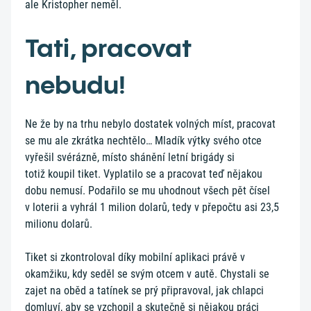
ale Kristopher neměl.
Tati, pracovat
nebudu!
Ne že by na trhu nebylo dostatek volných míst, pracovat
se mu ale zkrátka nechtělo… Mladík výtky svého otce
vyřešil svérázně, místo shánění letní brigády si
totiž koupil tiket. Vyplatilo se a pracovat teď nějakou
dobu nemusí. Podařilo se mu uhodnout všech pět čísel
v loterii a vyhrál 1 milion dolarů, tedy v přepočtu asi 23,5
milionu dolarů.
Tiket si zkontroloval díky mobilní aplikaci právě v
okamžiku, kdy seděl se svým otcem v autě. Chystali se
zajet na oběd a tatínek se prý připravoval, jak chlapci
domluví, aby se vzchopil a skutečně si nějakou práci