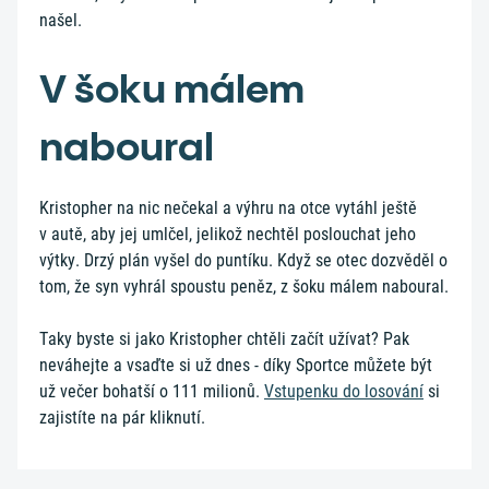
našel.
V šoku málem
naboural
Kristopher na nic nečekal a výhru na otce vytáhl ještě
v autě, aby jej umlčel, jelikož nechtěl poslouchat jeho
výtky. Drzý plán vyšel do puntíku. Když se otec dozvěděl o
tom, že syn vyhrál spoustu peněz, z šoku málem naboural.
Taky byste si jako Kristopher chtěli začít užívat? Pak
neváhejte a vsaďte si už dnes - díky Sportce můžete být
už večer bohatší o 111 milionů.
Vstupenku do losování
si
zajistíte na pár kliknutí.