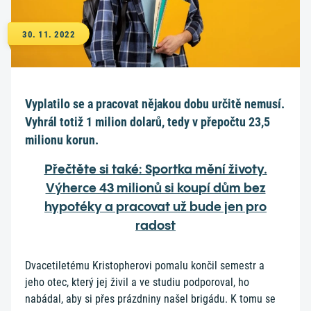
30. 11. 2022
Vyplatilo se a pracovat nějakou dobu určitě nemusí.
Vyhrál totiž 1 milion dolarů, tedy v přepočtu 23,5
milionu korun.
Přečtěte si také: Sportka mění životy.
Výherce 43 milionů si koupí dům bez
hypotéky a pracovat už bude jen pro
radost
Dvacetiletému Kristopherovi pomalu končil semestr a
jeho otec, který jej živil a ve studiu podporoval, ho
nabádal, aby si přes prázdniny našel brigádu. K tomu se