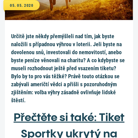
05. 05. 2020
Určitě jste někdy přemýšleli nad tím, jak byste
naložili s případnou výhrou v loterii. Jeli byste na
dovolenou snů, investovali do nemovitostí, anebo
byste peníze věnovali na charitu? A co kdybyste se
museli rozhodnout ještě před vsazením tiketu?
Bylo by to pro vás těžké? Právě touto otázkou se
zabývali američtí vědci a přišli s pozoruhodným
zjištěním: volba výhry zásadně ovlivňuje lidské
štěstí.
Přečtěte si také: Tiket
Sportky ukrytý na