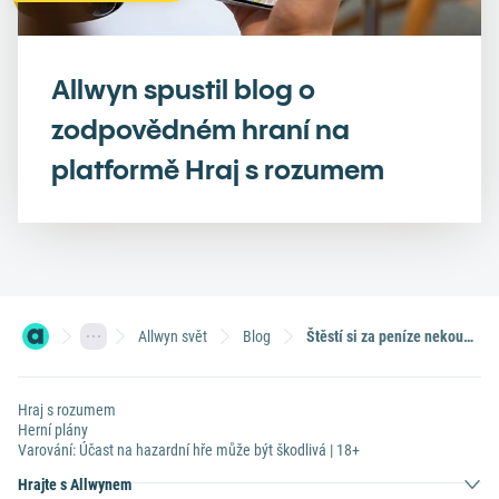
Allwyn spustil blog o
zodpovědném hraní na
platformě Hraj s rozumem
Allwyn svět
Blog
Štěstí si za peníze nekoupíš? Nová studie naznačuje opak
Hraj s rozumem
Herní plány
Varování: Účast na hazardní hře může být škodlivá | 18+
Hrajte s Allwynem