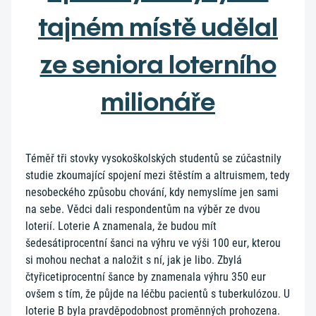
tajném místě udělal
ze seniora loterního
milionáře
Téměř tři stovky vysokoškolských studentů se zúčastnily
studie zkoumající spojení mezi štěstím a altruismem, tedy
nesobeckého způsobu chování, kdy nemyslíme jen sami
na sebe. Vědci dali respondentům na výběr ze dvou
loterií. Loterie A znamenala, že budou mít
šedesátiprocentní šanci na výhru ve výši 100 eur, kterou
si mohou nechat a naložit s ní, jak je libo. Zbylá
čtyřicetiprocentní šance by znamenala výhru 350 eur
ovšem s tím, že půjde na léčbu pacientů s tuberkulózou. U
loterie B byla pravděpodobnost proměnných prohozena.