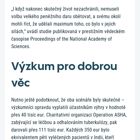
„I když nakonec skutečný život nezachránili, nemuseli
volbu velkého peněžního daru obětovat, a svému okolí
mohli říct, že udělali maximum toho, co bylo v jejich
silách,“ uvádí studie publikovaná v prestižním vědeckém
časopise Proceedings of the National Academy of
Sciences.
Výzkum pro dobrou
věc
Nutno ještě podotknout, že oba scénáře byly skutečné –
výzkumníci opravdu vyplatili účastníkům výhry v hodnotě
přes 40 tisíc eur. Charitativní organizaci Operation ASHA,
zabývající se léčbou a odhalováním tuberkulózy, pak
darovali přes 111 tisíc eur. Každých 350 eur bylo
ekvivalentem pěti vyléčených pacientů v Indii, kteří