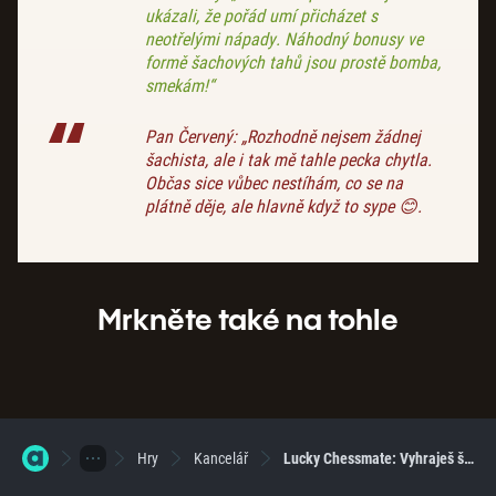
ukázali, že pořád umí přicházet s
neotřelými nápady. Náhodný bonusy ve
formě šachových tahů jsou prostě bomba,
smekám!“
Pan Červený: „Rozhodně nejsem žádnej
šachista, ale i tak mě tahle pecka chytla.
Občas sice vůbec nestíhám, co se na
plátně děje, ale hlavně když to sype 😊.
Mrkněte také na tohle
Hry
Kancelář
Lucky Chessmate: Vyhraješ šachovou partii století?