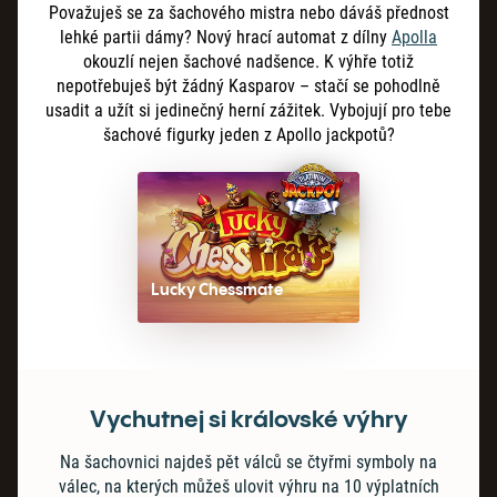
Považuješ se za šachového mistra nebo dáváš přednost
lehké partii dámy? Nový hrací automat z dílny
Apolla
okouzlí nejen šachové nadšence. K výhře totiž
nepotřebuješ být žádný Kasparov – stačí se pohodlně
usadit a užít si jedinečný herní zážitek. Vybojují pro tebe
šachové figurky jeden z Apollo jackpotů?
Lucky Chessmate
Vychutnej si královské výhry
Na šachovnici najdeš pět válců se čtyřmi symboly na
válec, na kterých můžeš ulovit výhru na 10 výplatních