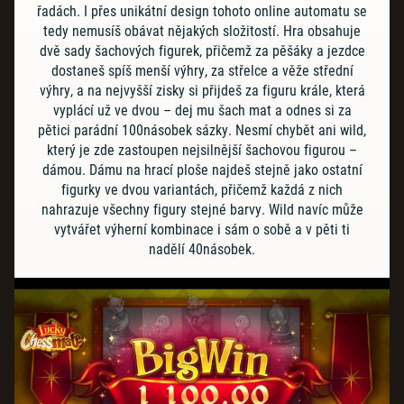
řadách. I přes unikátní design tohoto online automatu se
tedy nemusíš obávat nějakých složitostí. Hra obsahuje
dvě sady šachových figurek, přičemž za pěšáky a jezdce
dostaneš spíš menší výhry, za střelce a věže střední
výhry, a na nejvyšší zisky si přijdeš za figuru krále, která
vyplácí už ve dvou – dej mu šach mat a odnes si za
pětici parádní 100násobek sázky. Nesmí chybět ani wild,
který je zde zastoupen nejsilnější šachovou figurou –
dámou. Dámu na hrací ploše najdeš stejně jako ostatní
figurky ve dvou variantách, přičemž každá z nich
nahrazuje všechny figury stejné barvy. Wild navíc může
vytvářet výherní kombinace i sám o sobě a v pěti ti
nadělí 40násobek.