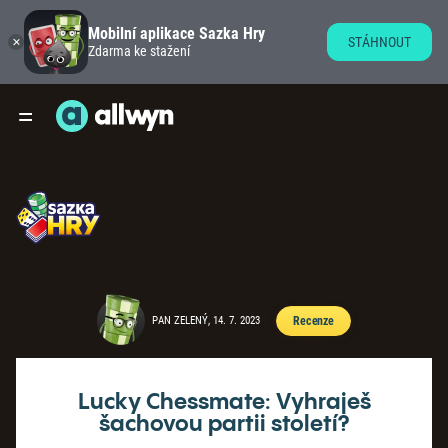
Mobilní aplikace Sazka Hry
STÁHNOUT
Zdarma ke stažení
PAN ZELENÝ, 14. 7. 2023
Recenze
Lucky Chessmate: Vyhraješ
šachovou partii století?