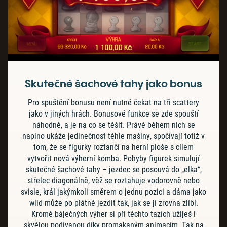
Skutečné šachové tahy jako bonus
Pro spuštění bonusu není nutné čekat na tři scattery
jako v jiných hrách. Bonusové funkce se zde spouští
náhodně, a je na co se těšit. Právě během nich se
naplno ukáže jedinečnost téhle mašiny, spočívají totiž v
tom, že se figurky roztančí na herní ploše s cílem
vytvořit nová výherní komba. Pohyby figurek simulují
skutečné šachové tahy – jezdec se posouvá do „elka“,
střelec diagonálně, věž se roztahuje vodorovně nebo
svisle, král jakýmkoli směrem o jednu pozici a dáma jako
wild může po plátně jezdit tak, jak se jí zrovna zlíbí.
Kromě báječných výher si při těchto tazích užiješ i
skvělou podívanou díky promakaným animacím. Tak na