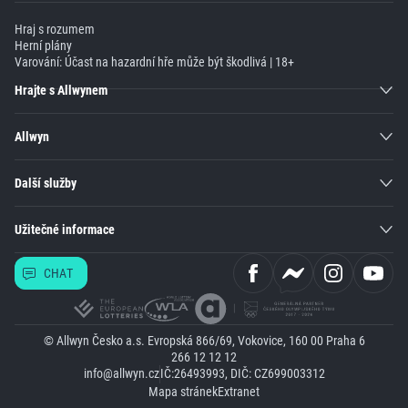
Hraj s rozumem
Herní plány
Varování: Účast na hazardní hře může být škodlivá | 18+
Hrajte s Allwynem
Allwyn
Další služby
Užitečné informace
CHAT
© Allwyn Česko a.s. Evropská 866/69, Vokovice, 160 00 Praha 6
266 12 12 12
info@allwyn.cz
IČ:26493993, DIČ: CZ699003312
Mapa stránek
Extranet