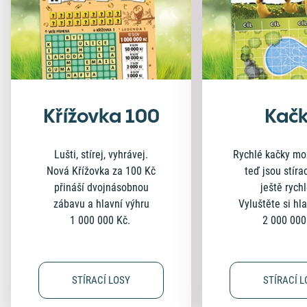
Křížovka 100
Kač
Lušti, stírej, vyhrávej.
Rychlé kačky mo
Nová Křížovka za 100 Kč
teď jsou stírac
přináší dvojnásobnou
ještě rychl
zábavu a hlavní výhru
Vyluštěte si hl
1 000 000 Kč.
2 000 000
STÍRACÍ LOSY
STÍRACÍ L