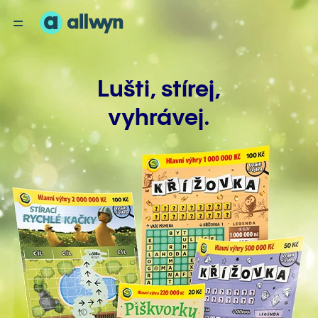
Lušti, stírej,
vyhrávej.