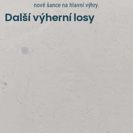
nové šance na hlavní výhry.
Další výherní losy
Losy
Stírací losy
Výherní losy
Jeden setřený Mates = jeden milion korun
Hraj s rozumem
Herní plány
Varování: Účast na hazardní hře může být škodlivá | 18+
Hrajte s Allwynem
Allwyn
Další služby