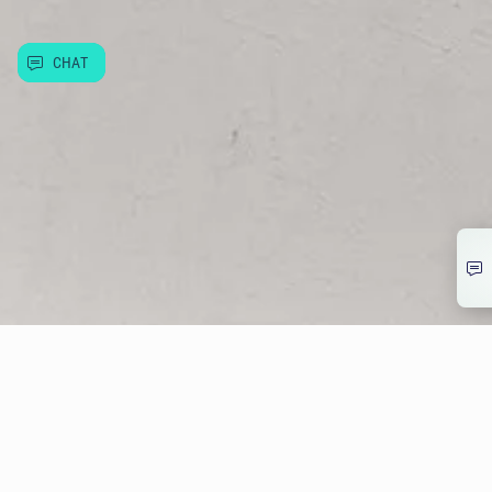
Užitečné informace
CHAT
© Allwyn Česko a.s. Evropská 866/69, Vokovice, 160 00 Praha 6
266 12 12 12
info@allwyn.cz
IČ:26493993, DIČ: CZ699003312
Mapa stránek
Extranet