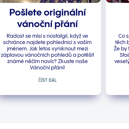
Pošlete originální
vánoční přání
Radost se mísí s nostalgií, když ve
Co s
schránce najdete pohlednici s vaším
těch 
jménem. Jak letos vyniknout mezi
Že by 
záplavou vánočních pohledů a potěšit
Stač
známé něčím navíc? Zkuste naše
veselý
Vánoční přání!
ČÍST DÁL