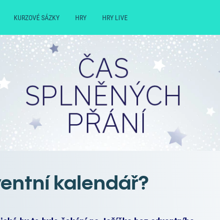
KURZOVÉ SÁZKY
HRY
HRY LIVE
entní kalendář?