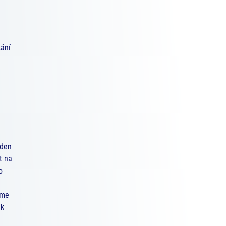
kání
eden
t na
o
eme
ak