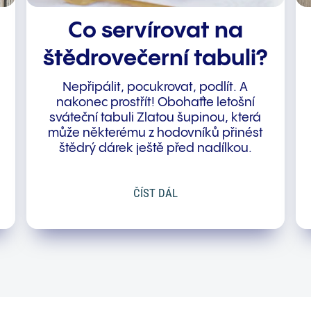
Co servírovat na
štědrovečerní tabuli?
Nepřipálit, pocukrovat, podlít. A
nakonec prostřít! Obohaťte letošní
sváteční tabuli Zlatou šupinou, která
může některému z hodovníků přinést
štědrý dárek ještě před nadílkou.
ČÍST DÁL