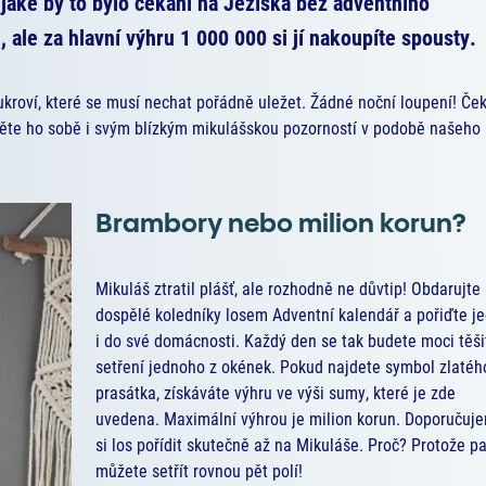
 jaké by to bylo čekání na Ježíška bez adventního
ale za hlavní výhru 1 000 000 si jí nakoupíte spousty.
roví, které se musí nechat pořádně uležet. Žádné noční loupení! Če
něte ho sobě i svým blízkým mikulášskou pozorností v podobě našeho
Brambory nebo milion korun?
Mikuláš ztratil plášť, ale rozhodně ne důvtip! Obdarujte
dospělé koledníky losem Adventní kalendář a pořiďte j
i do své domácnosti. Každý den se tak budete moci těši
setření jednoho z okének. Pokud najdete symbol zlatéh
prasátka, získáváte výhru ve výši sumy, které je zde
uvedena. Maximální výhrou je milion korun. Doporučuj
si los pořídit skutečně až na Mikuláše. Proč? Protože p
můžete setřít rovnou pět polí!