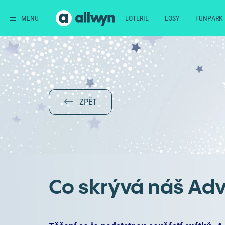
MENU
LOTERIE
LOSY
FUNPARK
ZPĚT
Co skrývá náš Adv