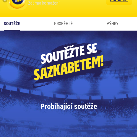
Zdarma ke stažení
SOUTĚŽE
PROBĚHLÉ
VÝHRY
SOUTĚŽTE SE
SAZKABETEM!
Probíhající soutěže