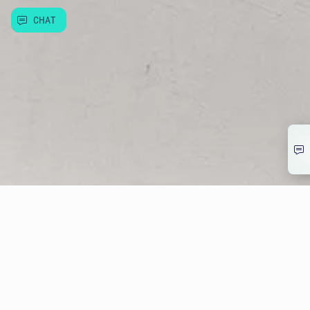
CHAT
© Allwyn Česko a.s. Evropská 866/69, Vokovice, 160 00 Praha 6
266 12 12 12
info@allwyn.cz
IČ:26493993, DIČ: CZ699003312
Mapa stránek
Extranet