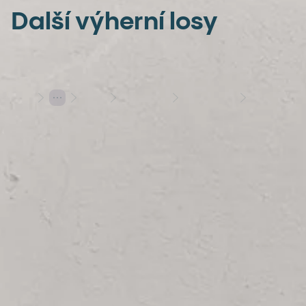
Další výherní losy
Losy
Stírací losy
Výherní losy
5 000 000 Kč vyhrává číslo 28
Hraj s rozumem
Herní plány
Varování: Účast na hazardní hře může být škodlivá | 18+
Hrajte s Allwynem
Allwyn
Další služby
Užitečné informace