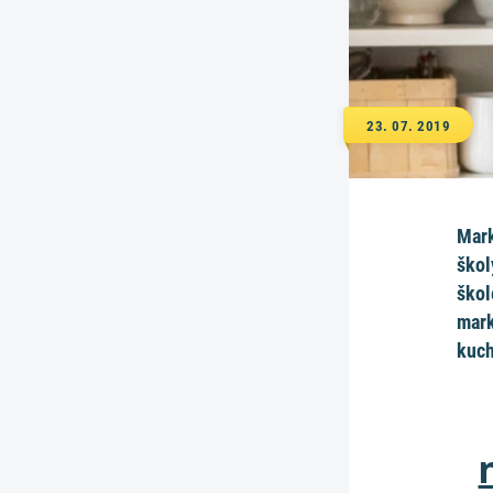
23. 07. 2019
Mark
škol
škol
mark
kuch