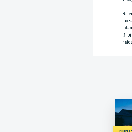
Neje
může
inter
tři p
najd
DNES |