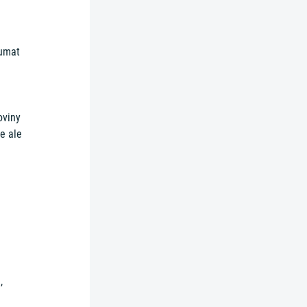
oumat
oviny
e ale
,