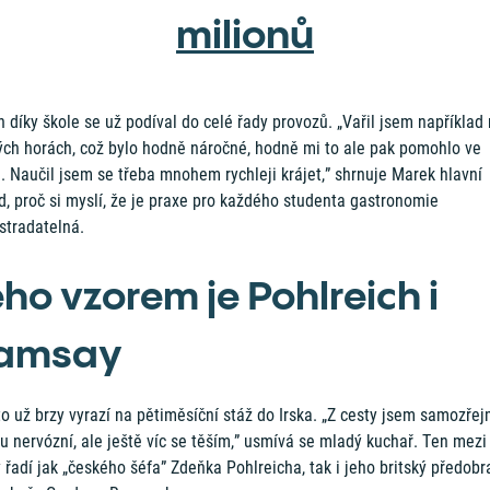
milionů
 díky škole se už podíval do celé řady provozů. „Vařil jsem například
ých horách, což bylo hodně náročné, hodně mi to ale pak pomohlo ve
. Naučil jsem se třeba mnohem rychleji krájet,” shrnuje Marek hlavní
, proč si myslí, že je praxe pro každého studenta gastronomie
stradatelná.
eho vzorem je Pohlreich i
amsay
to už brzy vyrazí na pětiměsíční stáž do Irska. „Z cesty jsem samozře
u nervózní, ale ještě víc se těším,” usmívá se mladý kuchař. Ten mezi
 řadí jak „českého šéfa” Zdeňka Pohlreicha, tak i jeho britský předobr