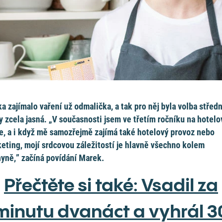
a zajímalo vaření už odmalička, a tak pro něj byla volba středn
y zcela jasná. „V současnosti jsem ve třetím ročníku na hotelo
e, a i když mě samozřejmě zajímá také hotelový provoz nebo
eting, mojí srdcovou záležitostí je hlavně všechno kolem
yně,” začíná povídání Marek.
Přečtěte si také: Vsadil za
minutu dvanáct a vyhrál 3