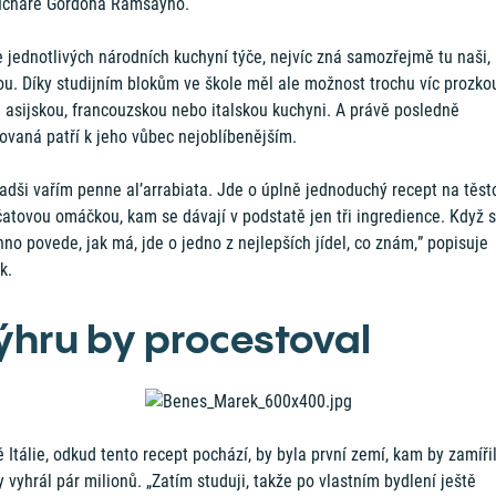
uchaře Gordona Ramsayho.
 jednotlivých národních kuchyní týče, nejvíc zná samozřejmě tu naši,
ou. Díky studijním blokům ve škole měl ale možnost trochu víc prozk
 asijskou, francouzskou nebo italskou kuchyni. A právě posledně
ovaná patří k jeho vůbec nejoblíbenějším.
adši vařím penne al’arrabiata. Jde o úplně jednoduchý recept na těst
čatovou omáčkou, kam se dávají v podstatě jen tři ingredience. Když s
no povede, jak má, jde o jedno z nejlepších jídel, co znám,” popisuje
k.
ýhru by procestoval
 Itálie, odkud tento recept pochází, by byla první zemí, kam by zamířil
 vyhrál pár milionů. „Zatím studuji, takže po vlastním bydlení ještě