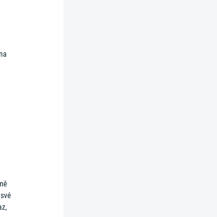
 na
jmě
 své
az,