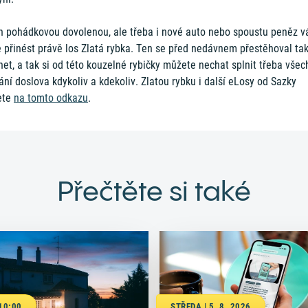
n pohádkovou dovolenou, ale třeba i nové auto nebo spoustu peněz 
 přinést právě los Zlatá rybka. Ten se před nedávnem přestěhoval ta
net, a tak si od této kouzelné rybičky můžete nechat splnit třeba vše
řání doslova kdykoliv a kdekoliv. Zlatou rybku i další eLosy od Sazky
ete
na tomto odkazu
.
Přečtěte si také
 10:00
STŘEDA | 5. 8. 2026