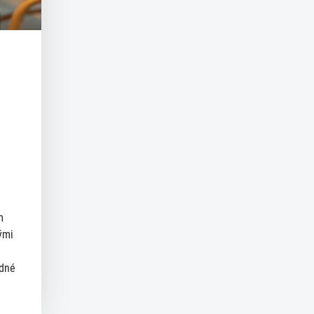
m
ými
ědné