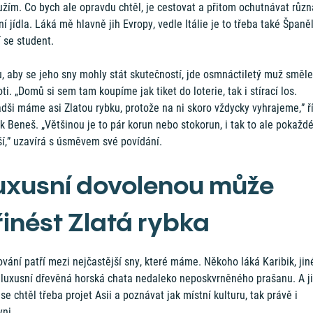
žím. Co bych ale opravdu chtěl, je cestovat a přitom ochutnávat různ
ní jídla. Láká mě hlavně jih Evropy, vedle Itálie je to třeba také Španě
 se student.
, aby se jeho sny mohly stát skutečností, jde osmnáctiletý muž směle
ti. „Domů si sem tam koupíme jak tiket do loterie, tak i stírací los.
dši máme asi Zlatou rybku, protože na ni skoro vždycky vyhrajeme,” ř
 Beneš. „Většinou je to pár korun nebo stokorun, i tak to ale pokažd
ší,” uzavírá s úsměvem své povídání.
uxusní dovolenou může
řinést Zlatá rybka
vání patří mezi nejčastější sny, které máme. Někoho láká Karibik, jin
 luxusní dřevěná horská chata nedaleko neposkvrněného prašanu. A j
se chtěl třeba projet Asii a poznávat jak místní kulturu, tak právě i
yni.