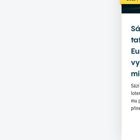
Sá
ta
Eu
vy
mi
Sází
lote
mu p
přin