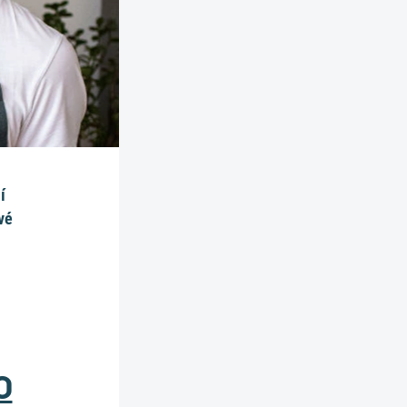
í
vé
0