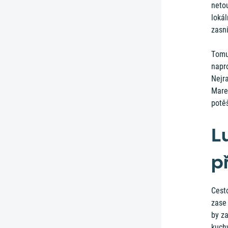
netou
lokál
zasní
Tomu
napro
Nejra
Marek
potě
L
p
Cesto
zase
by za
kuch