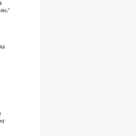
á
lsko,”
íká
é
é
iný