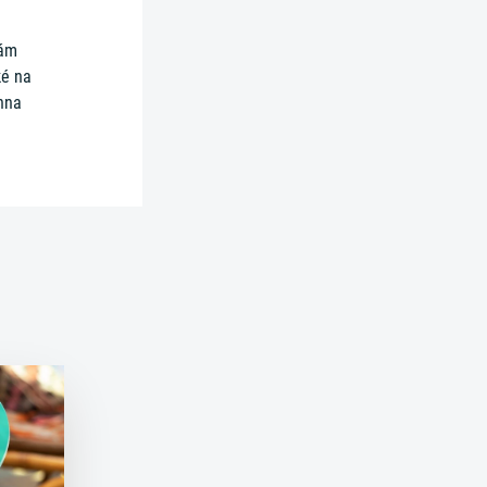
vám
ké na
chna