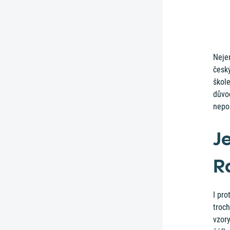
Nejen
česk
škole
důvod
nepo
J
R
I pro
troch
vzory