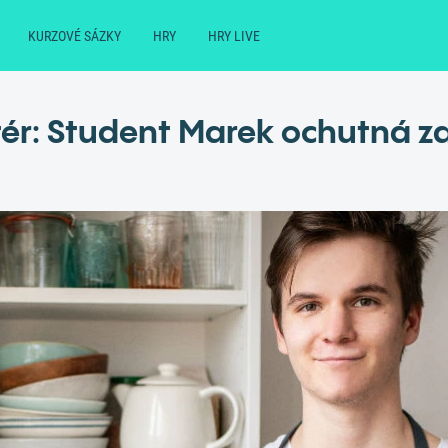
KURZOVÉ SÁZKY
HRY
HRY LIVE
ér: Student Marek ochutná za