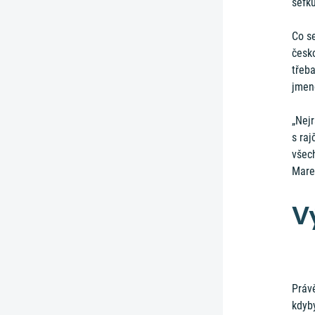
šéfk
Co se
česk
třeba
jmen
„Nejr
s raj
všech
Mare
V
Právě
kdyby