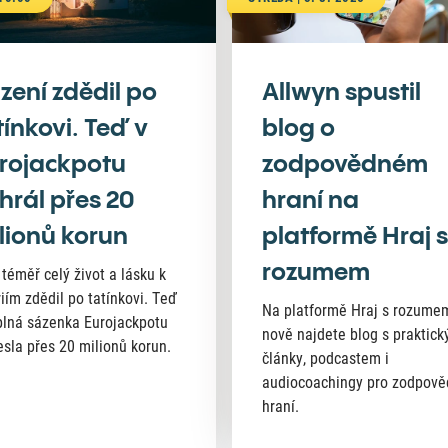
zení zdědil po
Allwyn spustil
tínkovi. Teď v
blog o
rojackpotu
zodpovědném
hrál přes 20
hraní na
lionů korun
platformě Hraj s
rozumem
 téměř celý život a lásku k
riím zdědil po tatínkovi. Teď
Na platformě Hraj s rozume
lná sázenka Eurojackpotu
nově najdete blog s praktick
esla přes 20 milionů korun.
články, podcastem i
audiocoachingy pro zodpov
hraní.