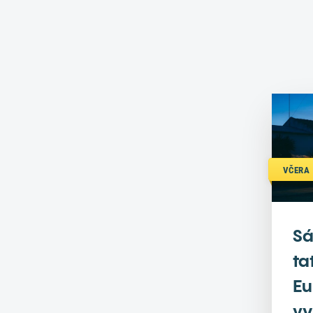
VČERA 
Sá
ta
Eu
vy