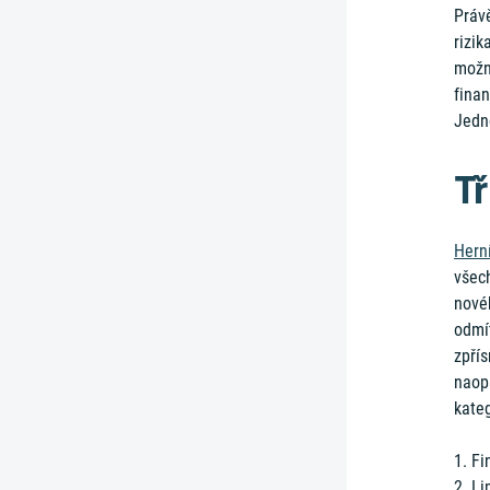
Práv
rizik
možn
finan
Jedno
Tř
Herní
všec
novéh
odmít
zpřís
naopa
kateg
1. Fi
2. Li