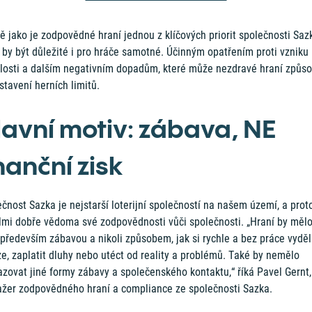
ě jako je zodpovědné hraní jednou z klíčových priorit společnosti Saz
 by být důležité i pro hráče samotné. Účinným opatřením proti vzniku
slosti a dalším negativním dopadům, které může nezdravé hraní způsob
stavení herních limitů.
lavní motiv: zábava, NE
nanční zisk
čnost Sazka je nejstarší loterijní společností na našem území, a proto
elmi dobře vědoma své zodpovědnosti vůči společnosti. „Hraní by mělo
především zábavou a nikoli způsobem, jak si rychle a bez práce vyděl
e, zaplatit dluhy nebo utéct od reality a problémů. Také by nemělo
zovat jiné formy zábavy a společenského kontaktu,“ říká Pavel Gernt,
žer zodpovědného hraní a compliance ze společnosti Sazka.