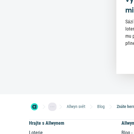
mi
Sází
lote
mu p
přin
Allwyn svět
Blog
Hrajte s Allwynem
Allwy
Loterie
Blog -