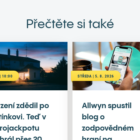
Přečtěte si také
| 10:00
STŘEDA | 5. 8. 2026
zení zdědil po
Allwyn spustil
tínkovi. Teď v
blog o
rojackpotu
zodpovědném
hrál přes 20
hraní na