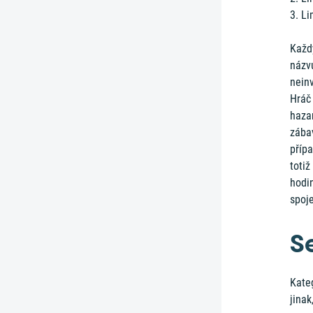
3. Li
Každý
názv
neinv
Hráč
hazar
zábav
příp
totiž
hodin
spoj
S
Kate
jinak