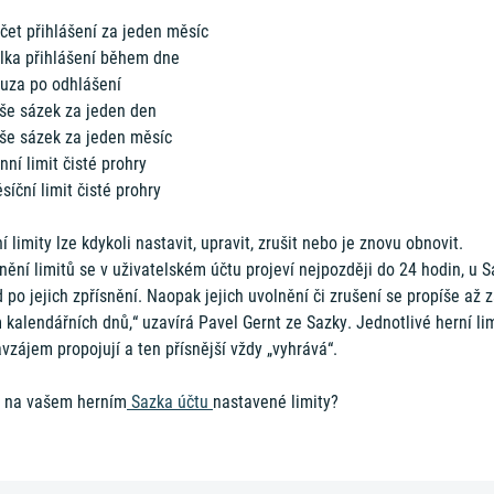
čet přihlášení za jeden měsíc
élka přihlášení během dne
auza po odhlášení
ýše sázek za jeden den
ýše sázek za jeden měsíc
nní limit čisté prohry
síční limit čisté prohry
í limity lze kdykoli nastavit, upravit, zrušit nebo je znovu obnovit.
nění limitů se v uživatelském účtu projeví nejpozději do 24 hodin, u 
 po jejich zpřísnění. Naopak jejich uvolnění či zrušení se propíše až 
kalendářních dnů,“ uzavírá Pavel Gernt ze Sazky. Jednotlivé herní li
vzájem propojují a ten přísnější vždy „vyhrává“.
 na vašem herním
Sazka účtu
nastavené limity?