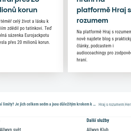
lionů korun
platformě Hraj s
rozumem
 téměř celý život a lásku k
riím zdědil po tatínkovi. Teď
Na platformě Hraj s rozume
lná sázenka Eurojackpotu
nově najdete blog s praktick
esla přes 20 milionů korun.
články, podcastem i
audiocoachingy pro zodpov
hraní.
Znáte herní limity? Je jich celkem sedm a jsou důležitým krokem k zodpovědnému hraní
Hraj s rozumem
Her
n
Další služby
 Allwyn svět
Allwyn Klub