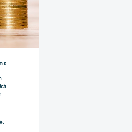
ím o
o
ých
m
ě.