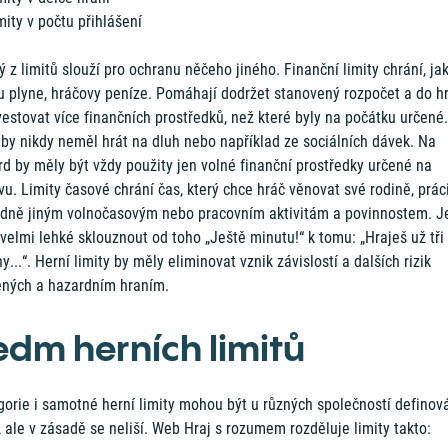
mity v počtu přihlášení
 z limitů slouží pro ochranu něčeho jiného. Finanční limity chrání, jak
u plyne, hráčovy peníze. Pomáhají dodržet stanovený rozpočet a do h
estovat více finančních prostředků, než které byly na počátku určené.
 by nikdy neměl hrát na dluh nebo například ze sociálních dávek. Na
d by měly být vždy použity jen volné finanční prostředky určené na
u. Limity časové chrání čas, který chce hráč věnovat své rodině, prác
adně jiným volnočasovým nebo pracovním aktivitám a povinnostem. J
 velmi lehké sklouznout od toho „Ještě minutu!“ k tomu: „Hraješ už tři
y...“. Herní limity by měly eliminovat vznik závislostí a dalších rizik
ených a hazardním hraním.
edm herních limitů
gorie i samotné herní limity mohou být u různých společností definov
, ale v zásadě se neliší. Web Hraj s rozumem rozděluje limity takto: