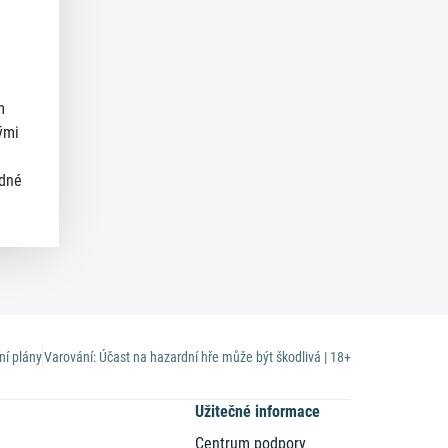
m
ými
ědné
ní plány
Varování: Účast na hazardní hře může být škodlivá | 18+
Užitečné informace
Centrum podpory