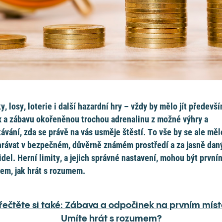
y, losy, loterie i další hazardní hry – vždy by mělo jít předevš
x a zábavu okořeněnou trochou adrenalinu z možné výhry a
ávání, zda se právě na vás usměje štěstí. To vše by se ale měl
rávat v bezpečném, důvěrně známém prostředí a za jasně dan
idel. Herní limity, a jejich správné nastavení, mohou být první
em, jak hrát s rozumem.
řečtěte si také: Zábava a odpočinek na prvním míst
Umíte hrát s rozumem?