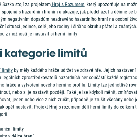
ě Sazka stojí za projektem
Hraj s Rozumem
, který upozorňuje na mož
a spojená s hazardním hraním a ukazuje, jak předcházet a účinně se b
ým negativním dopadům nezdravého hazardního hraní na osobní živo
ční situaci jedince, celé jeho rodiny i širšího okruhu přátel a známých
u z možností je nastavit si herní limity.
i kategorie limitů
 limity
by měly každého hráče udržet ve zdravé hře. Jejich nastavení 
h legálních zprostředkovatelů hazardních her součástí každé registra
o hráče a vytvoření nového herního profilu. Limity lze jednotlivě rov
nout, nebo si je nastavit později. Také je lze kdykoli měnit, zmírňovat
ňovat, jeden nebo více z nich zrušit, případně je zrušit všechny nebo j
k opět nastavit. Projekt Hraj s rozumem dělí herní limity do celkem t
orii.
nanční limity
mity v délce hraní