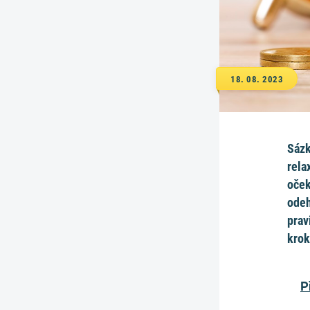
18. 08. 2023
Sázk
rela
oček
odeh
prav
krok
P