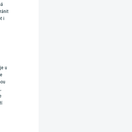
ná
ránit
t i
.
je u
ce
nou
,
e
ří