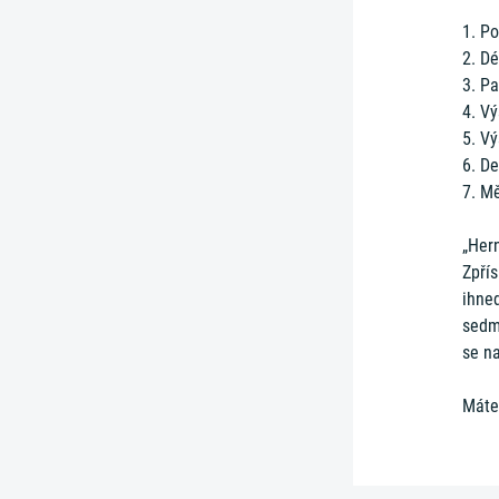
1. Po
2. D
3. P
4. V
5. V
6. De
7. Mě
„Hern
Zpřís
ihned
sedm 
se na
Máte