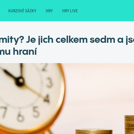
KURZOVÉ SÁZKY
HRY
HRY LIVE
imity? Je jich celkem sedm a 
u hraní