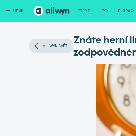
MENU
LOTERIE
LOSY
FUNPARK
Znáte herní l
ALLWYN SVĚT
zodpovědném