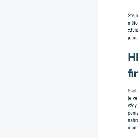
Stejn
mělo
závi
je na
H
fi
Spole
je v
vždy 
peníz
nahra
mana