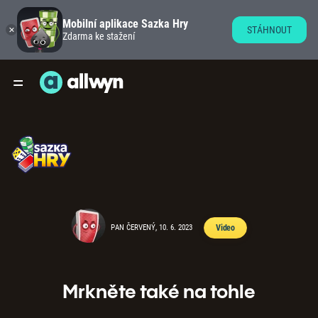
Mobilní aplikace Sazka Hry
STÁHNOUT
Zdarma ke stažení
PAN ČERVENÝ, 10. 6. 2023
Video
Mrkněte také na tohle