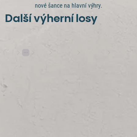
nové šance na hlavní výhry.
Další výherní losy
Losy
Stírací losy
Výherní losy
Za 100 Kč výhra 1 000 000 Kč
Hraj s rozumem
Herní plány
Varování: Účast na hazardní hře může být škodlivá | 18+
Hrajte s Allwynem
Allwyn
Další služby