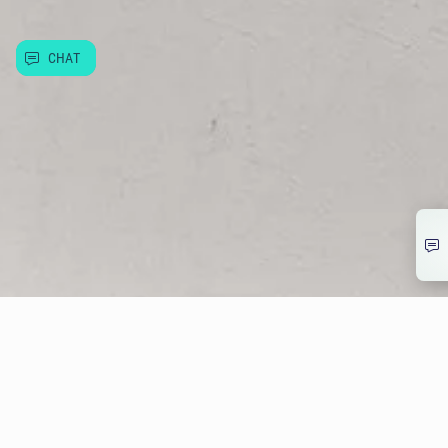
Užitečné informace
CHAT
© Allwyn Česko a.s. Evropská 866/69, Vokovice, 160 00 Praha 6
266 12 12 12
info@allwyn.cz
IČ:26493993, DIČ: CZ699003312
Mapa stránek
Extranet