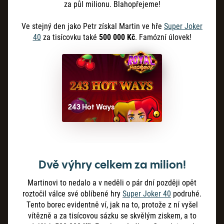
za půl milionu. Blahopřejeme!
Ve stejný den jako Petr získal Martin ve hře
Super Joker
40
za tisícovku také
500 000 Kč
. Famózní úlovek!
243 Hot Ways
Dvě výhry celkem za milion!
Martinovi to nedalo a v neděli o pár dní později opět
roztočil válce své oblíbené hry
Super Joker 40
podruhé.
Tento borec evidentně ví, jak na to, protože z ní vyšel
vítězně a za tisícovou sázku se skvělým ziskem, a to