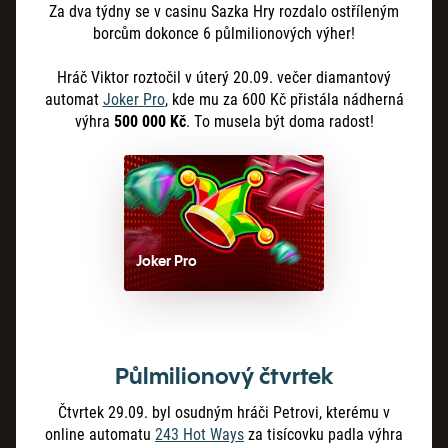
Za dva týdny se v casinu Sazka Hry rozdalo ostříleným
borcům dokonce 6 půlmilionových výher!
Hráč Viktor roztočil v úterý 20.09. večer diamantový
automat
Joker Pro
, kde mu za 600 Kč přistála nádherná
výhra
500 000 Kč
. To musela být doma radost!
Joker Pro
Půlmilionový čtvrtek
Čtvrtek 29.09. byl osudným hráči Petrovi, kterému v
online automatu
243 Hot Ways
za tisícovku padla výhra