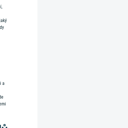
í,
jaký
kdy
i a
de
cemi