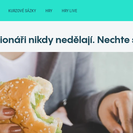
KURZOVÉ SÁZKY
HRY
HRY LIVE
lionáři nikdy nedělají. Nechte se