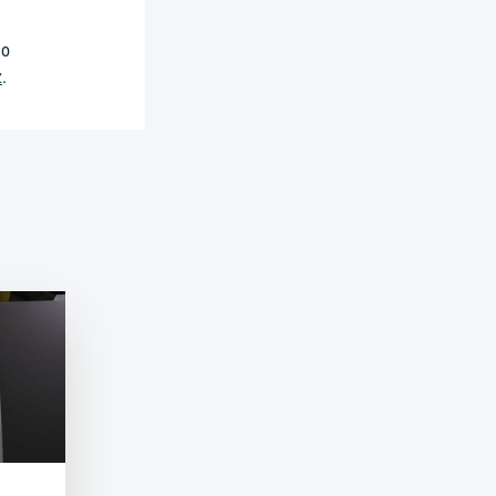
 o
z
.