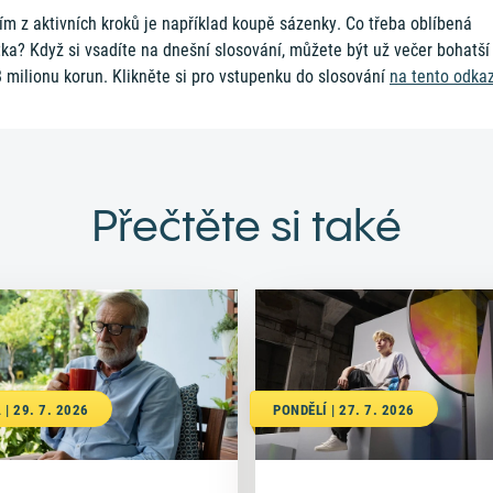
m z aktivních kroků je například koupě sázenky. Co třeba oblíbená
ka? Když si vsadíte na dnešní slosování, můžete být už večer bohatší
 milionu korun. Klikněte si pro vstupenku do slosování
na tento odka
Přečtěte si také
 | 29. 7. 2026
PONDĚLÍ | 27. 7. 2026