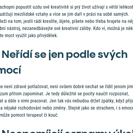
schopni popustit uzdu své kreativitě si prý život užívají s větší lehkost
udržují mezilidské vztahy a více se jim daří v práci na sobě samých.
eží na tom, jestli rádi kreslíte, šijete, píšete nebo třeba hrajete na ně
ní nástroj, nezanedbávejte své kreativní záliby. Kdo ví, možná je ně
e moct využít jako přivýdělek.
. Neřídí se jen podle svých
mocí
e není zdravé potlačovat, není ovšem dobré nechat se řídit jenom jim
zum přitom zapomínat. Je tedy důležité se pocity naučit rozpoznat,
t a dále s nimi pracovat. Jen tak vás nebudou držet zpátky, když přij
na nějaké rozhodování nebo změny. Stejně jako se strachem, i s emo
může pomoct terapeut či kouč.