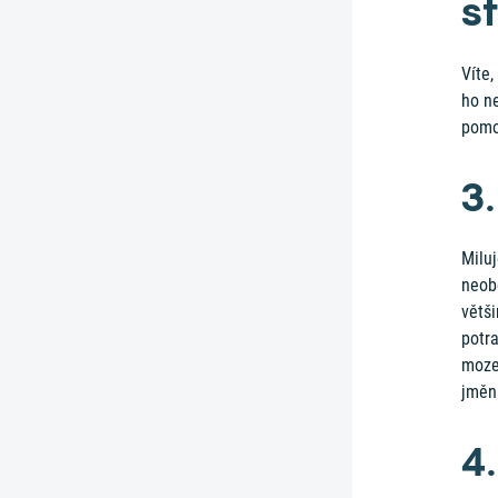
s
Víte,
ho n
pomoc
3
Miluj
neobe
větš
potra
mozek
jměn
4