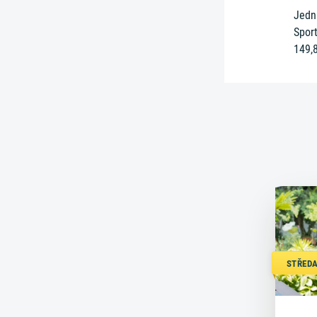
Jední
Sport
149,8
STŘEDA