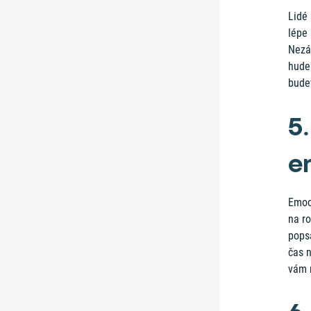
Lidé 
lépe 
Nezál
hudeb
budet
5
e
Emoc
na ro
popsa
čas 
vám 