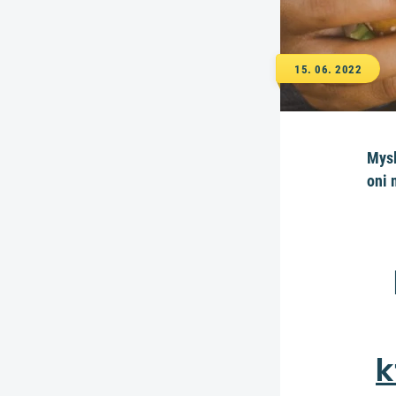
15. 06. 2022
Mysl
oni 
k