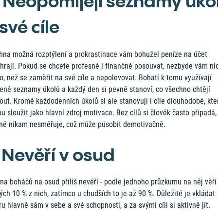
. Neopomíjejí seznamy úko
své cíle
hna možná rozptýlení a prokrastinace vám bohužel peníze na účet
ihrají. Pokud se chcete profesně i finančně posouvat, nezbyde vám ni
o, než se zaměřit na své cíle a nepolevovat. Bohatí k tomu využívají
bené seznamy úkolů a každý den si pevně stanoví, co všechno chtějí
out. Kromě každodenních úkolů si ale stanovují i cíle dlouhodobé, kte
 sloužit jako hlavní zdroj motivace. Bez cílů si člověk často připadá,
tně nikam nesměřuje, což může působit demotivačně.
. Nevěří v osud
na boháčů na osud příliš nevěří - podle jednoho průzkumu na něj věří
ch 10 % z nich, zatímco u chudších to je až 90 %. Důležité je vkládat
u hlavně sám v sebe a své schopnosti, a za svými cíli si aktivně jít.