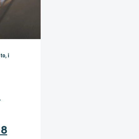
to, i
,
 8