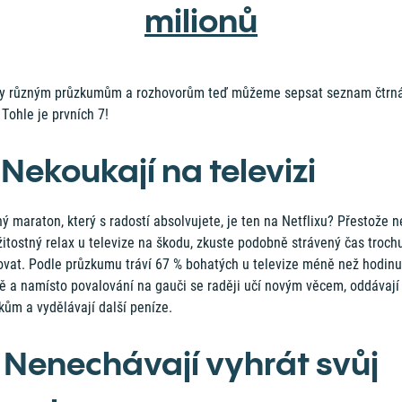
milionů
ky různým průzkumům a rozhovorům teď můžeme sepsat seznam čtrná
 Tohle je prvních 7!
 Nekoukají na televizi
ý maraton, který s radostí absolvujete, je ten na Netflixu? Přestože n
žitostný relax u televize na škodu, zkuste podobně strávený čas troch
tovat. Podle průzkumu tráví 67 % bohatých u televize méně než hodinu
ě a namísto povalování na gauči se raději učí novým věcem, oddávají
kům a vydělávají další peníze.
. Nenechávají vyhrát svůj