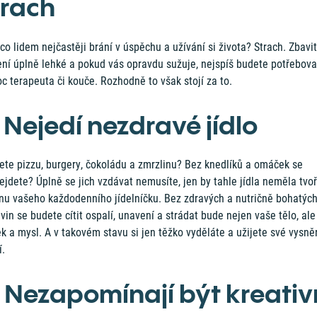
trach
 co lidem nejčastěji brání v úspěchu a užívání si života? Strach. Zbavi
ení úplně lehké a pokud vás opravdu sužuje, nejspíš budete potřebova
 terapeuta či kouče. Rozhodně to však stojí za to.
. Nejedí nezdravé jídlo
ete pizzu, burgery, čokoládu a zmrzlinu? Bez knedlíků a omáček se
jdete? Úplně se jich vzdávat nemusíte, jen by tahle jídla neměla tvoř
inu vašeho každodenního jídelníčku. Bez zdravých a nutričně bohatýc
vin se budete cítit ospalí, unavení a strádat bude nejen vaše tělo, ale 
 a mysl. A v takovém stavu si jen těžko vyděláte a užijete své vysně
í.
. Nezapomínají být kreativ