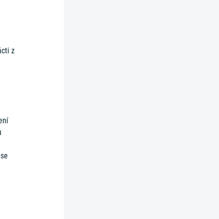
cti z
ení
u
 se