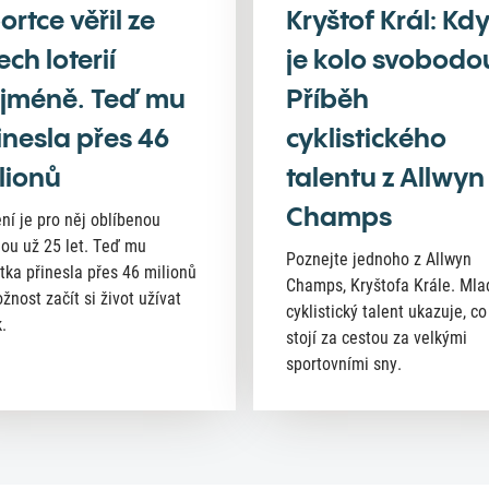
ortce věřil ze
Kryštof Král: Kd
ech loterií
je kolo svobodo
jméně. Teď mu
Příběh
inesla přes 46
cyklistického
lionů
talentu z Allwyn
Champs
ní je pro něj oblíbenou
nou už 25 let. Teď mu
Poznejte jednoho z Allwyn
tka přinesla přes 46 milionů
Champs, Kryštofa Krále. Mla
žnost začít si život užívat
cyklistický talent ukazuje, co
.
stojí za cestou za velkými
sportovními sny.