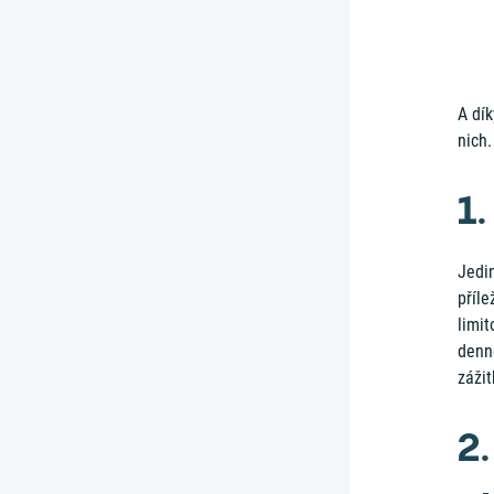
A dí
nich.
1.
Jedin
příle
limi
denn
zážit
2