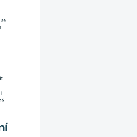
t se
t
it
h
i
né
ní