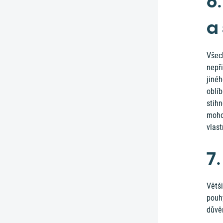
6
a 
Všec
nepř
jinéh
oblí
stihn
mohou
vlas
7
Větši
pouhý
důvěr