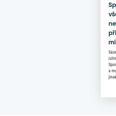
Sp
vš
ne
př
mi
Sáze
ruti
Spor
a mo
jinak