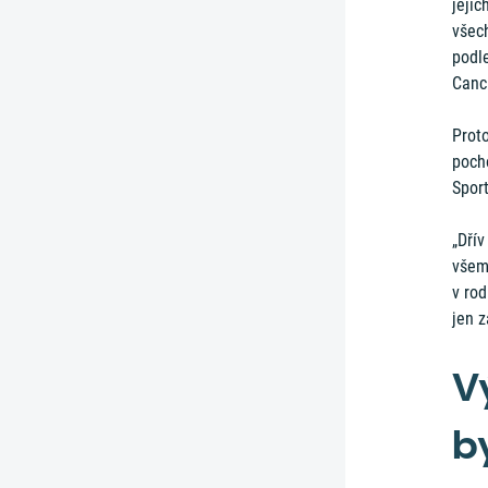
jeji
všech
podle
Cancú
Proto
pocho
Sport
„Dřív
všem
v rod
jen z
V
b