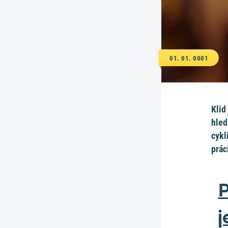
01. 01. 0001
Klid
hled
cykl
prác
P
j