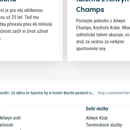
Champs
ní je pro něj oblíbenou
nou už 25 let. Teď mu
Poznejte jednoho z Allwyn
tka přinesla přes 46 milionů
Champs, Kryštofa Krále. Mla
žnost začít si život užívat
cyklistický talent ukazuje, co
.
stojí za cestou za velkými
sportovními sny.
SAZKA reportér: Za výhru ve Sportce by si trenér Martin postavil nádherný dům
Hraj s rozumem
Her
n
Další služby
 Allwyn svět
Allwyn Klub
ečnosti
Terminálové služby