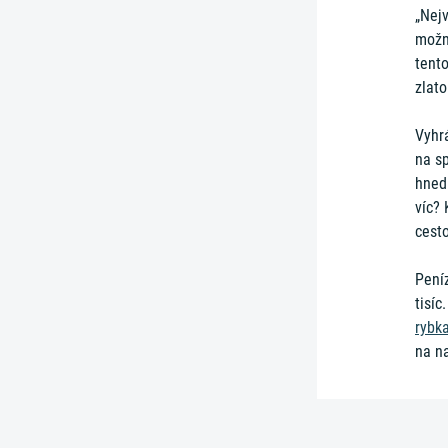
„Nejv
možn
tento
zlato
Vyhrá
na sp
hned
víc? 
cest
Peníz
tisíc
rybk
na n