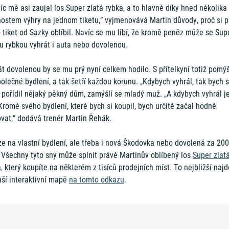
íc mě asi zaujal los Super zlatá rybka, a to hlavně díky hned několika
ostem výhry na jednom tiketu,” vyjmenovává Martin důvody, proč si p
 tiket od Sazky oblíbil. Navíc se mu líbí, že kromě peněz může se Sup
u rybkou vyhrát i auta nebo dovolenou.
t dovolenou by se mu prý nyní celkem hodilo. S přítelkyní totiž pomýš
olečné bydlení, a tak šetří každou korunu. „Kdybych vyhrál, tak bych s
 pořídil nějaký pěkný dům, zamýšlí se mladý muž. „A kdybych vyhrál j
Kromě svého bydlení, které bych si koupil, bych určitě začal hodně
ovat,” dodává trenér Martin Řehák.
e na vlastní bydlení, ale třeba i nová Škodovka nebo dovolená za 200
. Všechny tyto sny může splnit právě Martinův oblíbený los
Super zlat
a
, který koupíte na některém z tisíců prodejních míst. To nejbližší naj
aší interaktivní mapě
na tomto odkazu
.