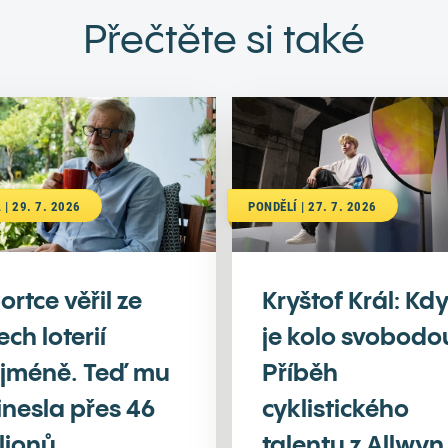
Přečtěte si také
 | 29. 7. 2026
PONDĚLÍ | 27. 7. 2026
ortce věřil ze
Kryštof Král: Kd
ech loterií
je kolo svobodo
jméně. Teď mu
Příběh
inesla přes 46
cyklistického
lionů
talentu z Allwyn