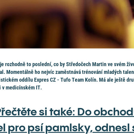
 je rozhodně to poslední, co by Středočech Martin ve svém živ
al. Momentálně ho nejvíc zaměstnává trénování mladých talen
istickém oddílu Expres CZ - Tufo Team Kolín. Má ale ještě dr
i v medicínském IT.
řečtěte si také: Do obcho
el pro psí pamlsky, odnesl 