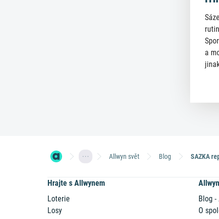
Sáze
ruti
Spor
a mo
jinak
Allwyn svět
Blog
Hrajte s Allwynem
Allwy
Loterie
Blog -
Losy
O spol