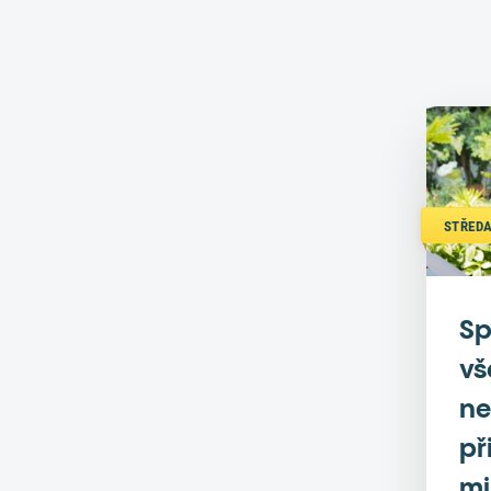
STŘEDA
Sp
vš
ne
př
mi