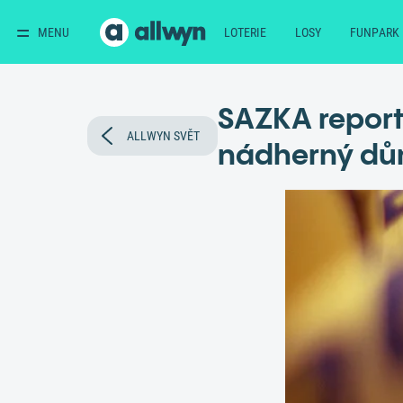
MENU
LOTERIE
LOSY
FUNPARK
SAZKA reporté
ALLWYN SVĚT
nádherný d