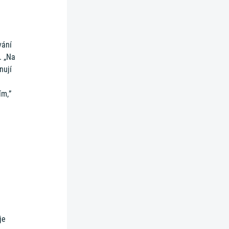
vání
. „Na
nují
ím,”
m
je