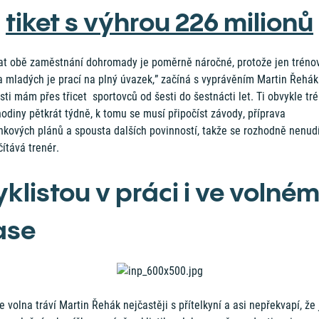
tiket s výhrou 226 milionů
hat obě zaměstnání dohromady je poměrně náročné, protože jen tréno
a mladých je prací na plný úvazek,” začíná s vyprávěním Martin Řehák
sti mám přes třicet sportovců od šesti do šestnácti let. Ti obvykle tré
odiny pětkrát týdně, k tomu se musí připočíst závody, příprava
inkových plánů a spousta dalších povinností, takže se rozhodně nenud
ítává trenér.
yklistou v práci i ve volné
ase
e volna tráví Martin Řehák nejčastěji s přítelkyní a asi nepřekvapí, že 