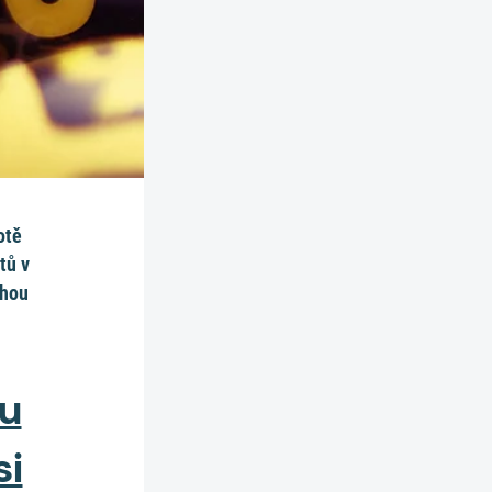
otě
tů v
uhou
du
si