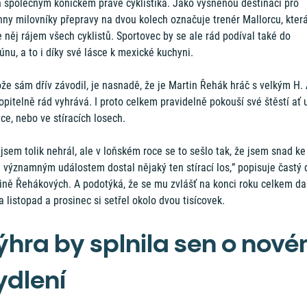
ch společným koníčkem právě cyklistika. Jako vysněnou destinaci pro
ny milovníky přepravy na dvou kolech označuje trenér Mallorcu, která
 něj rájem všech cyklistů. Sportovec by se ale rád podíval také do
nu, a to i díky své lásce k mexické kuchyni.
že sám dřív závodil, je nasnadě, že je Martin Řehák hráč s velkým H.
pitelně rád vyhrává. I proto celkem pravidelně pokouší své štěstí ať 
ce, nebo ve stíracích losech.
 jsem tolik nehrál, ale v loňském roce se to sešlo tak, že jsem snad ke
 významným událostem dostal nějaký ten stírací los,” popisuje častý 
ině Řehákových. A podotýká, že se mu zvlášť na konci roku celkem dař
a listopad a prosinec si setřel okolo dvou tisícovek.
ýhra by splnila sen o nov
ydlení