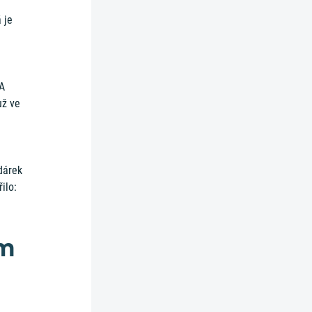
 je
 A
už ve
dárek
ilo:
ém