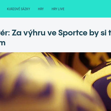
KURZOVÉ SÁZKY
HRY
HRY LIVE
r: Za výhru ve Sportce by si 
ům