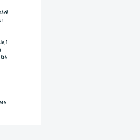
rávě
er
lejí
i
eště
á
dete