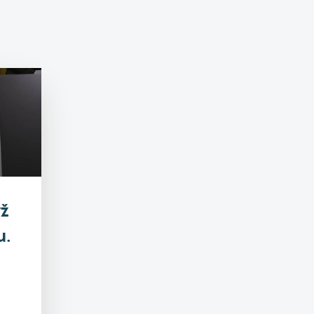
yž
u.