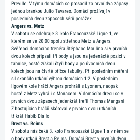
Preville. V týmu domácích se prosadil za první dva zápasy
jednou brankou Julio Tavares. Domácí prožívají v
posledních dvou zápasech sérii porážek.
Angers vs. Metz
V sobotu se odehraje 3. kolo Francouzské Ligue 1, ve
kterém se ve 20:00 spolu střetnou Metz a Angers.
Svěřenci domácího trenéra Stéphane Moulina si v prvních
dvou kolech připsali tři body a jsou na jedenácté pozici v
tabulce, hosté získali čtyři body a po úvodních dvou
kolech jsou na čtvrté příčce tabulky. Při posledním měření
sil skončilo utkání výhrou domácích 1:2. V posledním
ligovém kole hráči Angers prohráli s Lyonem, naopak
hosté z Metz vyhráli s Monacem. V domácím dresu se v
prvních dvou zápasech jedenkrát trefil Thomas Mangani.
Z hostujících hráčů skóroval v prvních dvou utkáních
třikrát Habib Diallo.
Brest vs. Reims
V sobotu nás čeká 3. kolo Francouzské Ligue 1 a v něm se
o body utkají Brest a Reims. Domácí Brest v prvních dvou