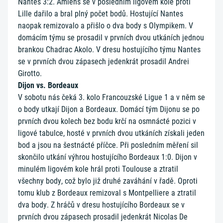
Nantes 3:2. Amiens se v posledním ligovém kole proti
Lille dařilo a bral plný počet bodů. Hostující Nantes
naopak remizovalo a přišlo o dva body s Olympikem. V
domácím týmu se prosadil v prvních dvou utkáních jednou
brankou Chadrac Akolo. V dresu hostujícího týmu Nantes
se v prvních dvou zápasech jedenkrát prosadil Andrei
Girotto.
Dijon vs. Bordeaux
V sobotu nás čeká 3. kolo Francouzské Ligue 1 a v něm se
o body utkají Dijon a Bordeaux. Domácí tým Dijonu se po
prvních dvou kolech bez bodu krčí na osmnácté pozici v
ligové tabulce, hosté v prvních dvou utkáních získali jeden
bod a jsou na šestnácté příčce. Při posledním měření sil
skončilo utkání výhrou hostujícího Bordeaux 1:0. Dijon v
minulém ligovém kole hrál proti Toulouse a ztratil
všechny body, což bylo již druhé zaváhání v řadě. Oproti
tomu klub z Bordeaux remizoval s Montpelliere a ztratil
dva body. Z hráčů v dresu hostujícího Bordeaux se v
prvních dvou zápasech prosadil jedenkrát Nicolas De