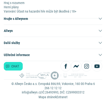
Hraj s rozumem
Herní plány
Varování: Účast na hazardní hře může být škodlivá | 18+
Hrajte s Allwynem
Allwyn
Další služby
Užitečné informace
CHAT
© Allwyn Česko a.s. Evropská 866/69, Vokovice, 160 00 Praha 6
266 12 12 12
info@allwyn.cz
IČ:26493993, DIČ: CZ699003312
Mapa stránek
Extranet