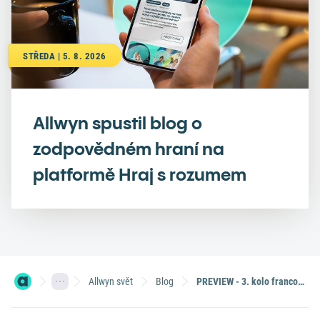
STŘEDA | 5. 8. 2026
Allwyn spustil blog o
zodpovědném hraní na
platformě Hraj s rozumem
Allwyn svět
Blog
PREVIEW - 3. kolo francouzské Ligue 1