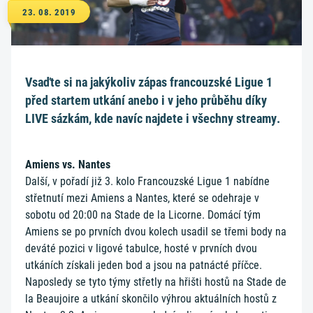
23. 08. 2019
Vsaďte si na jakýkoliv zápas francouzské Ligue 1
před startem utkání anebo i v jeho průběhu díky
LIVE sázkám, kde navíc najdete i všechny streamy.
Amiens vs. Nantes
Další, v pořadí již 3. kolo Francouzské Ligue 1 nabídne
střetnutí mezi Amiens a Nantes, které se odehraje v
sobotu od 20:00 na Stade de la Licorne. Domácí tým
Amiens se po prvních dvou kolech usadil se třemi body na
deváté pozici v ligové tabulce, hosté v prvních dvou
utkáních získali jeden bod a jsou na patnácté příčce.
Naposledy se tyto týmy střetly na hřišti hostů na Stade de
la Beaujoire a utkání skončilo výhrou aktuálních hostů z