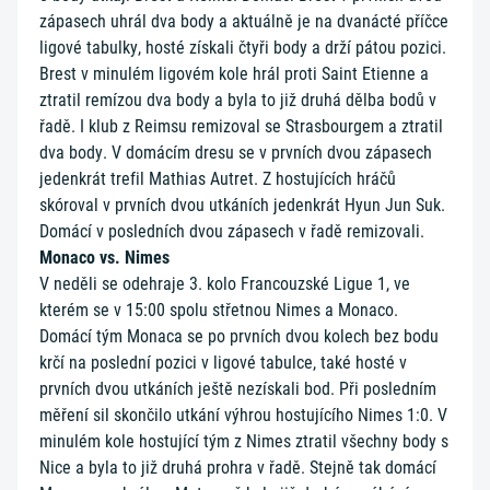
zápasech uhrál dva body a aktuálně je na dvanácté příčce
ligové tabulky, hosté získali čtyři body a drží pátou pozici.
Brest v minulém ligovém kole hrál proti Saint Etienne a
ztratil remízou dva body a byla to již druhá dělba bodů v
řadě. I klub z Reimsu remizoval se Strasbourgem a ztratil
dva body. V domácím dresu se v prvních dvou zápasech
jedenkrát trefil Mathias Autret. Z hostujících hráčů
skóroval v prvních dvou utkáních jedenkrát Hyun Jun Suk.
Domácí v posledních dvou zápasech v řadě remizovali.
Monaco vs. Nimes
V neděli se odehraje 3. kolo Francouzské Ligue 1, ve
kterém se v 15:00 spolu střetnou Nimes a Monaco.
Domácí tým Monaca se po prvních dvou kolech bez bodu
krčí na poslední pozici v ligové tabulce, také hosté v
prvních dvou utkáních ještě nezískali bod. Při posledním
měření sil skončilo utkání výhrou hostujícího Nimes 1:0. V
minulém kole hostující tým z Nimes ztratil všechny body s
Nice a byla to již druhá prohra v řadě. Stejně tak domácí