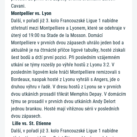
Cavani.
Montpellier vs. Lyon
Další, v pořadí již 3. kolo Francouzské Ligue 1 nabídne
střetnutí mezi Montpelliere a Lyonem, které se odehraje v
úterý od 19:00 na Stade de la Mosson. Domácí
Montpelliere v prvních dvou zápasech uhrálo jeden bod a
aktuálně je na čtrnácté příčce ligové tabulky, hosté získali
šest bodů a drží první pozici. Při posledním vzájemném
utkání se týmy rozešly po výhře hostů z Lyonu 3:2. V
posledním ligovém kole hráči Montpelliere remizovali s
Bordeaux, naopak hosté z Lyonu vyhráli s Angers, jde o
druhou výhru v řadě. V dresu hostů z Lyonu se v prvních
dvou utkáních prosadil třikrát Memphis Depay. V domácím
týmu se prosadil v prvních dvou utkáních Andy Delort
jednou brankou. Hosté mají vítěznou sérii v posledních
dvou zápasech.
Lille vs. St. Etienne
Další, v pořadí již 3. kolo Francouzské Ligue 1 nabídne