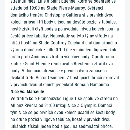
střetnutí mezi Lille a Saint Etienne, které se odehraje ve
středu od 19:00 na Stade Pierre-Mauroy. Svěřenci
domácího trenéra Christophe Galtiera si v prvních dvou
kolech připsali tři body a jsou na desáté pozici v tabulce,
hosté získali čtyři body a po úvodních dvou kolech jsou na
šesté příčce tabulky. Naposledy se tyto týmy střetly na
hřišti hostů na Stade Geoffroy-Guichard a utkání skončilo
výhrou domácích z Lille 0:1. Lille v minulém ligovém kole
hrálo proti Amiens a ztratilo všechny body. Oproti tomu
klub ze Saint Etienne remizoval s Brestem a ztratil dva
body. V domácím dresu se v prvních dvou zápasech
dvakrát trefil Victor Osimhen. Z hostujících hráčů skóroval
v prvních dvou utkáních jedenkrát Romain Hamouma.
Nice vs. Marseille
Ve třetím kole Francouzské Ligue 1 se spolu ve středu na
Allianz Riviera od 21:00 utkají Nice a Olympik. Domácí
tým Nice se po prvních dvou kolech usadil se šesti body
na druhé pozici v ligové tabulce, hosté v prvních dvou
utkáních získali jeden bod a jsou na sedmnácté příčce.