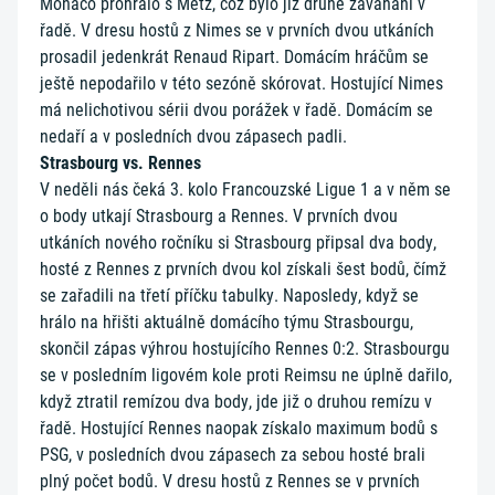
Monaco prohrálo s Metz, což bylo již druhé zaváhání v
řadě. V dresu hostů z Nimes se v prvních dvou utkáních
prosadil jedenkrát Renaud Ripart. Domácím hráčům se
ještě nepodařilo v této sezóně skórovat. Hostující Nimes
má nelichotivou sérii dvou porážek v řadě. Domácím se
nedaří a v posledních dvou zápasech padli.
Strasbourg vs. Rennes
V neděli nás čeká 3. kolo Francouzské Ligue 1 a v něm se
o body utkají Strasbourg a Rennes. V prvních dvou
utkáních nového ročníku si Strasbourg připsal dva body,
hosté z Rennes z prvních dvou kol získali šest bodů, čímž
se zařadili na třetí příčku tabulky. Naposledy, když se
hrálo na hřišti aktuálně domácího týmu Strasbourgu,
skončil zápas výhrou hostujícího Rennes 0:2. Strasbourgu
se v posledním ligovém kole proti Reimsu ne úplně dařilo,
když ztratil remízou dva body, jde již o druhou remízu v
řadě. Hostující Rennes naopak získalo maximum bodů s
PSG, v posledních dvou zápasech za sebou hosté brali
plný počet bodů. V dresu hostů z Rennes se v prvních