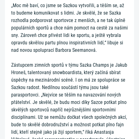
„Moc mě baví, co jsme se Sazkou vytvořili, a těším se, až
to budeme komunikovat s lidmi. Je skvělé, že se Sazka
rozhodla podporovat sportovce z menších, a ne tak úplně
populárních sportů a chce nám pomoct na cestě za našimi
sny. Zároveň chce přivést lidi ke sportu, a ještě vybrala
opravdu skvělou partu plnou inspirativních lidí,“ libuje si
nad novou spoluprací Barbora Seemanová.
Zástupcem zimních sportů v týmu Sazka Champs je Jakub
Hroneš, talentovaný snowboardista, který začíná sbírat
úspěchy na mezinárodní scéně. I on má ze spolupráce se
Sazkou radost. Nedílnou součástí týmu jsou také
parasportovci. „Nejvíce se těším na navazování nových
přátelství. Je skvělé, že budu moci díky Sazce potkat plno
skvělých sportovců napříč nejrůznějšími sportovními
disciplínami. Už se nemůžu dočkat všech společných akcí,
bude to skvělé dobrodružství a možnost potkat plno fajn
lidí, kteří stejně jako já žijí sportem,“ říká Anastasja