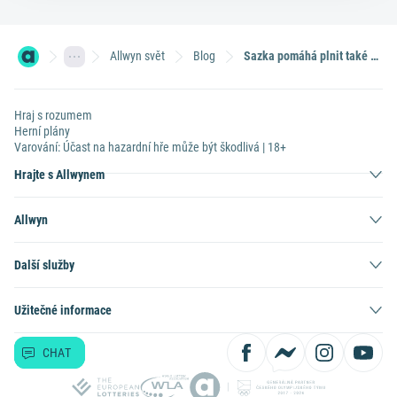
Allwyn svět
Blog
Sazka pomáhá plnit také sportovní sny! Spouští projekt Sazka Champs
Hraj s rozumem
Herní plány
Varování: Účast na hazardní hře může být škodlivá | 18+
Hrajte s Allwynem
Allwyn
Další služby
Užitečné informace
CHAT