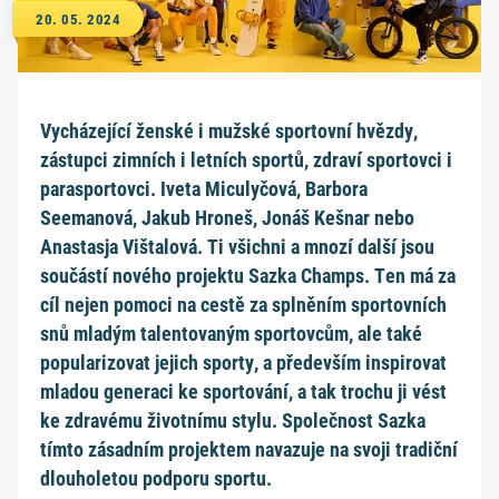
20. 05. 2024
Vycházející ženské i mužské sportovní hvězdy,
zástupci zimních i letních sportů, zdraví sportovci i
parasportovci. Iveta Miculyčová, Barbora
Seemanová, Jakub Hroneš, Jonáš Kešnar nebo
Anastasja Vištalová. Ti všichni a mnozí další jsou
součástí nového projektu Sazka Champs. Ten má za
cíl nejen pomoci na cestě za splněním sportovních
snů mladým talentovaným sportovcům, ale také
popularizovat jejich sporty, a především inspirovat
mladou generaci ke sportování, a tak trochu ji vést
ke zdravému životnímu stylu. Společnost Sazka
tímto zásadním projektem navazuje na svoji tradiční
dlouholetou podporu sportu.