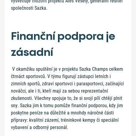
vysvětluje filozofii projektu Aleš Veselý, generální ředitel
společnosti Sazka.
Finanční podpora je
zásadní
V okamžiku spuštění je v projektu Sazka Champs celkem
čtrnáct sportovců. V týmu figurují zástupci letních i
zimních sportů, zdraví sportovci i parasportovci, začínající
nováčci, ale i ti, kteří mají za sebou reprezentační
zkušenosti. Všechny spojuje to, že si svojí pílí chtějí plnit
sny. Sazka jim k tomu pomůže finanční podporou, kdy jim
poskytne peníze na důležité a mnohdy náročné části
přípravy: kvalitní zázemí, tréninkové kempy či speciální
vybavení a odborný personál.