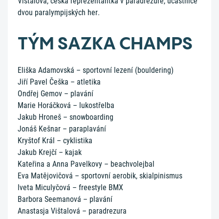
Vištalová, česká reprezentantka v paradrezuře, účastnice
dvou paralympijských her.
TÝM SAZKA CHAMPS
Eliška Adamovská – sportovní lezení (bouldering)
Jiří Pavel Češka – atletika
Ondřej Gemov – plavání
Marie Horáčková – lukostřelba
Jakub Hroneš – snowboarding
Jonáš Kešnar – paraplavání
Kryštof Král – cyklistika
Jakub Krejčí – kajak
Kateřina a Anna Pavelkovy – beachvolejbal
Eva Matějovičová – sportovní aerobik, skialpinismus
Iveta Miculyčová – freestyle BMX
Barbora Seemanová – plavání
Anastasja Vištalová – paradrezura