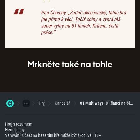
Pan Červený: „Žádné okecávačky, tahle hra
jde přímo k věci. Točíš spiny a vyhráváš
super výhry na 81 liniích. Krásná, čistá
práce.“
Mrkněte také na tohle
Hry
Kancelář
81 Multiways: 81 šancí na big win
Hraj s rozumem
Herní plány
Varování: Účast na hazardní hře může být škodlivá | 18+