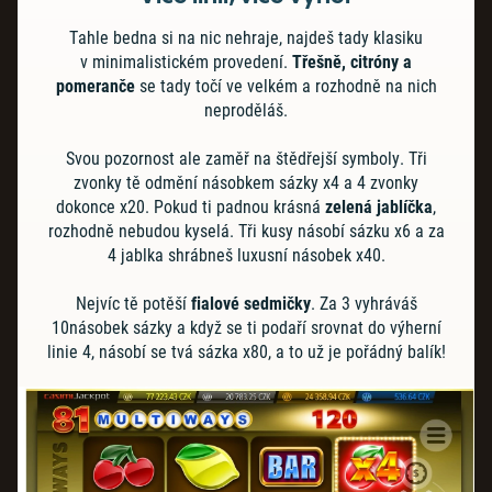
Tahle bedna si na nic nehraje, najdeš tady klasiku
v minimalistickém provedení.
Třešně, citróny a
pomeranče
se tady točí ve velkém a rozhodně na nich
neproděláš.
Svou pozornost ale zaměř na štědřejší symboly. Tři
zvonky tě odmění násobkem sázky x4 a 4 zvonky
dokonce x20. Pokud ti padnou krásná
zelená jablíčka
,
rozhodně nebudou kyselá. Tři kusy násobí sázku x6 a za
4 jablka shrábneš luxusní násobek x40.
Nejvíc tě potěší
fialové sedmičky
. Za 3 vyhráváš
10násobek sázky a když se ti podaří srovnat do výherní
linie 4, násobí se tvá sázka x80, a to už je pořádný balík!