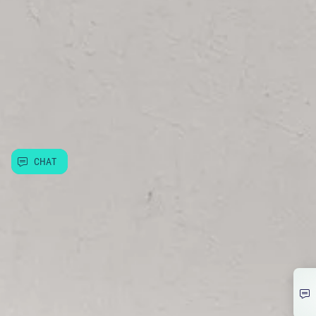
Hrajte s Allwynem
Allwyn
Další služby
Užitečné informace
CHAT
© Allwyn Česko a.s. Evropská 866/69, Vokovice, 160 00 Praha 6
266 12 12 12
info@allwyn.cz
IČ:26493993, DIČ: CZ699003312
Mapa stránek
Extranet