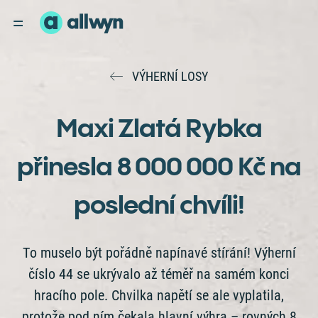
VÝHERNÍ LOSY
Maxi Zlatá Rybka
přinesla 8 000 000 Kč na
poslední chvíli!
To muselo být pořádně napínavé stírání! Výherní
číslo 44 se ukrývalo až téměř na samém konci
hracího pole. Chvilka napětí se ale vyplatila,
protože pod ním čekala hlavní výhra – rovných 8