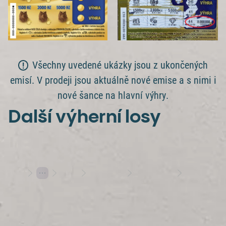
Všechny uvedené ukázky jsou z ukončených
emisí. V prodeji jsou aktuálně nové emise a s nimi i
nové šance na hlavní výhry.
Další výherní losy
Losy
Stírací losy
Výherní losy
Maxi Zlatá Rybka přinesla 8 000 000 Kč na poslední chvíli!
Hraj s rozumem
Herní plány
Varování: Účast na hazardní hře může být škodlivá | 18+