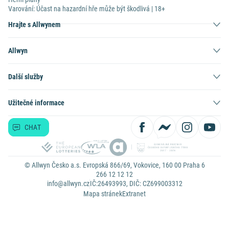
Varování: Účast na hazardní hře může být škodlivá | 18+
Hrajte s Allwynem
Allwyn
Další služby
Užitečné informace
CHAT
© Allwyn Česko a.s. Evropská 866/69, Vokovice, 160 00 Praha 6
266 12 12 12
info@allwyn.cz
IČ:26493993, DIČ: CZ699003312
Mapa stránek
Extranet