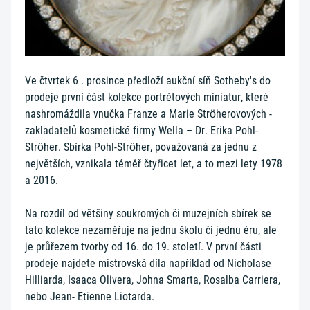
Ve čtvrtek 6 . prosince předloží aukční síň Sotheby's do
prodeje první část kolekce portrétových miniatur, které
nashromáždila vnučka Franze a Marie Ströherovových -
zakladatelů kosmetické firmy Wella – Dr. Erika Pohl-
Ströher. Sbírka Pohl-Ströher, považovaná za jednu z
největších, vznikala téměř čtyřicet let, a to mezi lety 1978
a 2016.
Na rozdíl od většiny soukromých či muzejních sbírek se
tato kolekce nezaměřuje na jednu školu či jednu éru, ale
je průřezem tvorby od 16. do 19. století. V první části
prodeje najdete mistrovská díla například od Nicholase
Hilliarda, Isaaca Olivera, Johna Smarta, Rosalba Carriera,
nebo Jean- Etienne Liotarda.