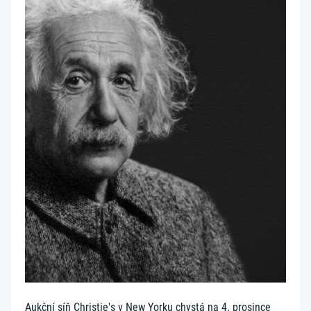
Aukční síň Christie's v New Yorku chystá na 4. prosince