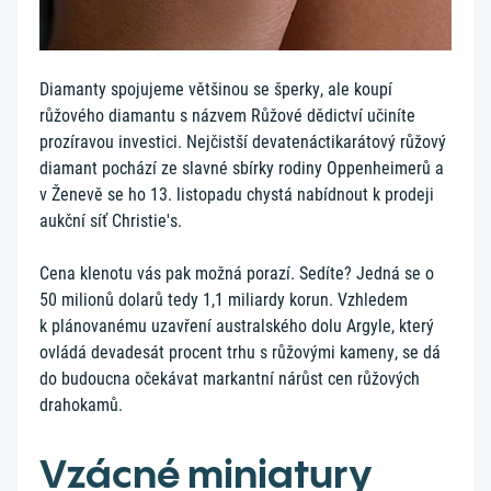
Diamanty spojujeme většinou se šperky, ale koupí
růžového diamantu s názvem Růžové dědictví učiníte
prozíravou investici. Nejčistší devatenáctikarátový růžový
diamant pochází ze slavné sbírky rodiny Oppenheimerů a
v Ženevě se ho 13. listopadu chystá nabídnout k prodeji
aukční síť Christie's.
Cena klenotu vás pak možná porazí. Sedíte? Jedná se o
50 milionů dolarů tedy 1,1 miliardy korun. Vzhledem
k plánovanému uzavření australského dolu Argyle, který
ovládá devadesát procent trhu s růžovými kameny, se dá
do budoucna očekávat markantní nárůst cen růžových
drahokamů.
Vzácné miniatury