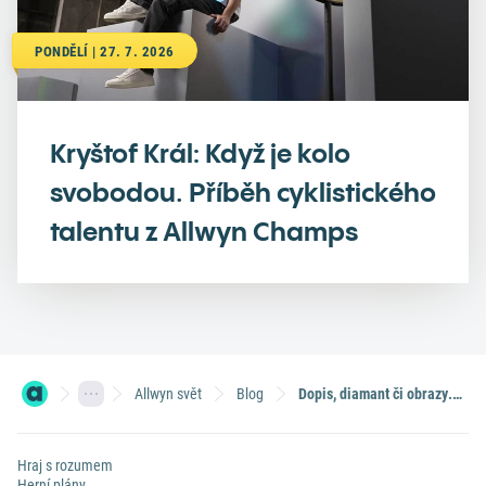
PONDĚLÍ | 27. 7. 2026
Kryštof Král: Když je kolo
svobodou. Příběh cyklistického
talentu z Allwyn Champs
Allwyn svět
Blog
Dopis, diamant či obrazy. Vzhůru na aukci!
Hraj s rozumem
Herní plány