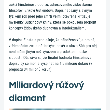
aukci Einsteinova dopisu, adresovaného židovskému
filosofovi Erikovi Gutkindovi. Dopis napsaný slavným
fyzikem rok před jeho smrtí velmi otevřeně kritizuje
myšlenky Gutkindovy knihy, která se pokoušela propojit
koncepty židovského duchovna a intelektualismu.
V dopise Einstein prohlašuje, že náboženství je pro něj
ztělesněním zcela dětinských pověr a slovo Bůh pro něj
není ničím jiným než výrazem a produktem lidské
slabosti. Očekává se, že finální hodnota Einsteinova
dopisu by se mohla vyšplhat na 1,5 miliónů dolarů (v
přepočtu 34 milionů korun).
Miliardový růžový
diamant