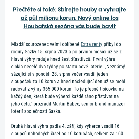
Přečtěte si také: Sbírejte houby a vyhrajte
až půl milionu korun. Nový online los
Houbařská sezóna vás bude bavit
Mladší sourozenec velmi oblíbené
Extra renty
přibyl do
rodiny Sazky 15. srpna 2023 a po prvním měsíci už se z
hlavní výhry raduje hned šest šťastlivců. První výhra
cinkla necelé dva týdny po startu nové loterie. „Neznámý
sázející si v pondělí 28. srpna večer vsadil jeden
sloupeček za 10 korun a hned následující den už se mohl
radovat z výhry 365 000 korun! To je přesně tisícovka na
každý den, která bude výherci každé ráno přistávat na
jeho účtu,“ prozradil Martin Babec, senior brand manažer
loterií společnosti Sazka.
Druhá hlavní výhra padla 4. září, kdy výherce vsadil 16
sloupců náhodných čísel po 10 korunách, celkem za 160