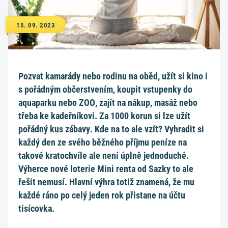
15. 09. 2023
Pozvat kamarády nebo rodinu na oběd, užít si kino i
s pořádným občerstvením, koupit vstupenky do
aquaparku nebo ZOO, zajít na nákup, masáž nebo
třeba ke kadeřníkovi. Za 1000 korun si lze užít
pořádný kus zábavy. Kde na to ale vzít? Vyhradit si
každý den ze svého běžného příjmu peníze na
takové kratochvíle ale není úplně jednoduché.
Výherce nové loterie Mini renta od Sazky to ale
řešit nemusí. Hlavní výhra totiž znamená, že mu
každé ráno po celý jeden rok přistane na účtu
tisícovka.