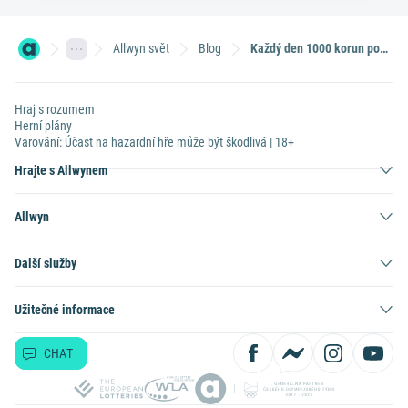
Allwyn svět
Blog
Každý den 1000 korun po celý rok. Co byste s výhrou v Mini rentě udělali vy?
Hraj s rozumem
Herní plány
Varování: Účast na hazardní hře může být škodlivá | 18+
Hrajte s Allwynem
Allwyn
Další služby
Užitečné informace
CHAT