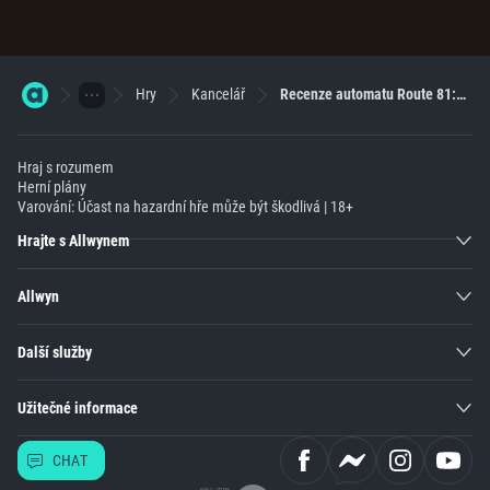
Hry
Kancelář
Recenze automatu Route 81: Naskočte na výherní trasu a berte x160!
Hraj s rozumem
Herní plány
Varování: Účast na hazardní hře může být škodlivá | 18+
Hrajte s Allwynem
Allwyn
Další služby
Užitečné informace
CHAT