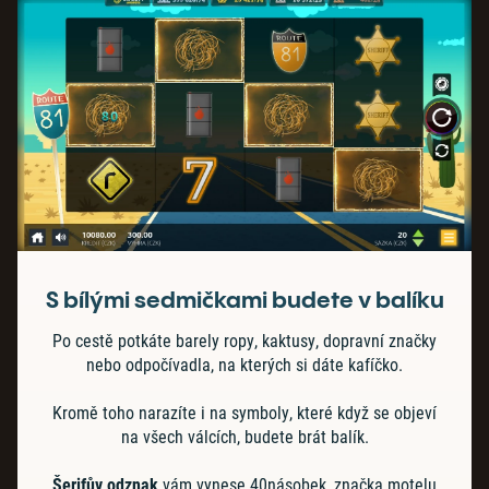
S bílými sedmičkami budete v balíku
Po cestě potkáte barely ropy, kaktusy, dopravní značky
nebo odpočívadla, na kterých si dáte kafíčko.
Kromě toho narazíte i na symboly, které když se objeví
na všech válcích, budete brát balík.
Šerifův odznak
vám vynese 40násobek, značka motelu