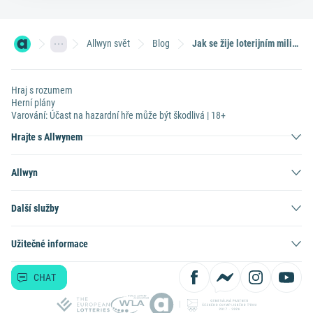
Allwyn svět
Blog
Jak se žije loterijním milionářům: za výhru uspořádal wrestlingovou show
Hraj s rozumem
Herní plány
Varování: Účast na hazardní hře může být škodlivá | 18+
Hrajte s Allwynem
Allwyn
Další služby
Užitečné informace
CHAT