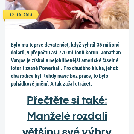
12. 10. 2018
Bylo mu teprve devatenáct, když vyhrál 35 milionů
dolarů, v přepočtu asi 770 milionů korun. Jonathan
Vargas je získal v nejoblíbenější americké číselné
loterii zvané Powerball. Pro chudého kluka, jehož
oba rodiče byli tehdy navíc bez práce, to bylo
pohádkové jmění. A tak začal utrácet.
Přečtěte si také:
Manželé rozdali
většinu své výhry