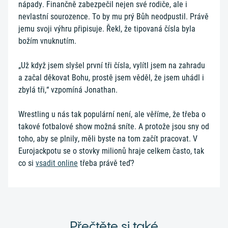
nápady. Finančně zabezpečil nejen své rodiče, ale i
nevlastní sourozence. To by mu prý Bůh neodpustil. Právě
jemu svoji výhru připisuje. Řekl, že tipovaná čísla byla
božím vnuknutím.
„Už když jsem slyšel první tři čísla, vylítl jsem na zahradu
a začal děkovat Bohu, prostě jsem věděl, že jsem uhádl i
zbylá tři,“ vzpomíná Jonathan.
Wrestling u nás tak populární není, ale věříme, že třeba o
takové fotbalové show možná sníte. A protože jsou sny od
toho, aby se plnily, měli byste na tom začít pracovat. V
Eurojackpotu se o stovky milionů hraje celkem často, tak
co si
vsadit online
třeba právě teď?
Přečtěte si také