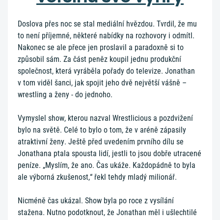
Doslova přes noc se stal mediální hvězdou. Tvrdil, že mu
to není příjemné, některé nabídky na rozhovory i odmítl.
Nakonec se ale přece jen proslavil a paradoxně si to
způsobil sám. Za část peněz koupil jednu produkční
společnost, která vyráběla pořady do televize. Jonathan
v tom viděl šanci, jak spojit jeho dvě největší vášně –
wrestling a ženy - do jednoho.
Vymyslel show, kterou nazval Wrestlicious a pozdvižení
bylo na světě. Celé to bylo o tom, že v aréně zápasily
atraktivní ženy. Ještě před uvedením prvního dílu se
Jonathana ptala spousta lidí, jestli to jsou dobře utracené
peníze. „Myslím, že ano. Čas ukáže. Každopádně to byla
ale výborná zkušenost,“ řekl tehdy mladý milionář.
Nicméně čas ukázal. Show byla po roce z vysílání
stažena. Nutno podotknout, že Jonathan měl i ušlechtilé