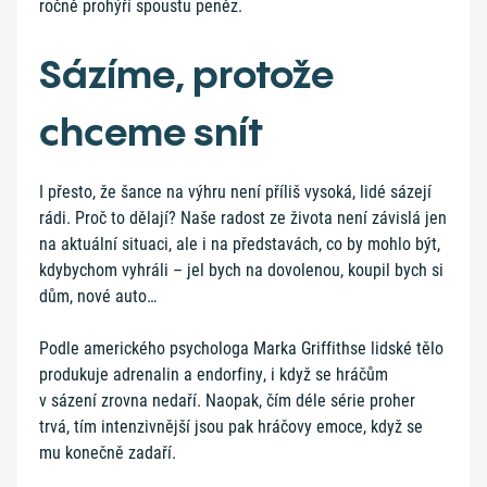
ročně prohýří spoustu peněz.
Sázíme, protože
chceme snít
I přesto, že šance na výhru není příliš vysoká, lidé sázejí
rádi. Proč to dělají? Naše radost ze života není závislá jen
na aktuální situaci, ale i na představách, co by mohlo být,
kdybychom vyhráli – jel bych na dovolenou, koupil bych si
dům, nové auto…
Podle amerického psychologa Marka Griffithse lidské tělo
produkuje adrenalin a endorfiny, i když se hráčům
v sázení zrovna nedaří. Naopak, čím déle série proher
trvá, tím intenzivnější jsou pak hráčovy emoce, když se
mu konečně zadaří.