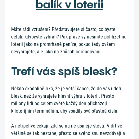
balík v loterii
Máte rádi vzrušení? Představujete si často, co byste
dělali, kdybyste vyhráli? Pak právě vy nesmíte pohlížet na
loterii jako na promrhané peníze, pokud tedy ovšem
nevyhrajete, ale jako na způsob odreagování.
Trefí vás spíš blesk?
Někdo škodolibě říká, že je větší šance, že do vás udeří
blesk, než že vyhrajete hlavní výhru v loterii. Přesto
miliony lidí po celém světě každý den přicházejí
k loterijním terminálům, aby vsadily svá šťastná čísla.
A netrpělivě čekají, zda se na ně usměje štěstí. V drtivé
většině se tak nestane, přesto se svého snu nevzdávají a