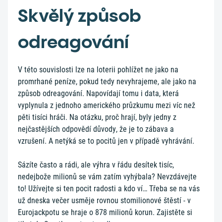
Skvělý způsob
odreagování
V této souvislosti lze na loterii pohlížet ne jako na
promrhané peníze, pokud tedy nevyhrajeme, ale jako na
způsob odreagování. Napovídají tomu i data, která
vyplynula z jednoho amerického průzkumu mezi víc než
pěti tisíci hráči. Na otázku, proč hrají, byly jedny z
nejčastějších odpovědí důvody, že je to zábava a
vzrušení. A netýká se to pocitů jen v případě vyhrávání.
Sázíte často a rádi, ale výhra v řádu desítek tisíc,
nedejbože milionů se vám zatím vyhýbala? Nevzdávejte
to! Užívejte si ten pocit radosti a kdo ví… Třeba se na vás
už dneska večer usměje rovnou stomilionové štěstí - v
Eurojackpotu se hraje o 878 milionů korun. Zajistěte si