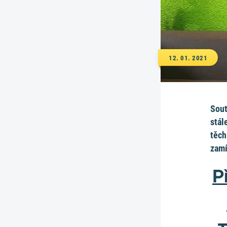
12. 01. 2021
Sout
stál
těch
zamí
P