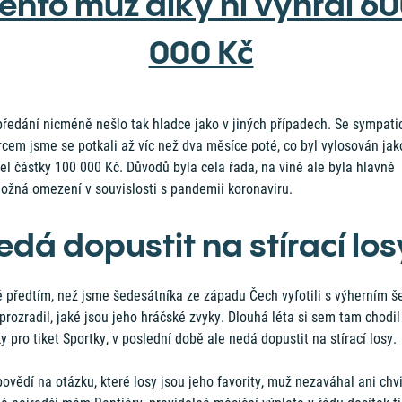
ento muž díky ní vyhrál 6
000 Kč
 předání nicméně nešlo tak hladce jako v jiných případech. Se sympat
cem jsme se potkali až víc než dva měsíce poté, co byl vylosován jak
el částky 100 000 Kč. Důvodů byla cela řada, na vině ale byla hlavně
ožná omezení v souvislosti s pandemii koronaviru.
edá dopustit na stírací los
ě předtím, než jsme šedesátníka ze západu Čech vyfotili s výherním š
rozradil, jaké jsou jeho hráčské zvyky. Dlouhá léta si sem tam chodil
ky pro tiket Sportky, v poslední době ale nedá dopustit na stírací losy.
ovědí na otázku, které losy jsou jeho favority, muž nezaváhal ani chvi