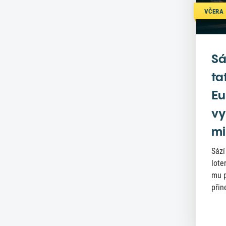
VČERA 
Sá
ta
Eu
vy
mi
Sází
lote
mu p
přin