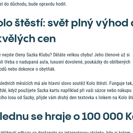
el do důchodu, bude opravdu hodit.
olo štěstí: svět plný výhod 
kvělých cen
ě nejste členy Sazka Klubu? Děláte velkou chybu! Jeho členové už si
áli třeba o nadupaná auta, luxusní dovolené, poukázky do oblíbených
odů nebo dokonce o obytňák.
ledních měsících má ale hlavní slovo soutěž Kolo štěstí. Funguje tak,
ždé, když použijete Sazka kartu například při vaši sázce nebo nákupu
cího losu od Sazky, přijde vám druhý den textovka s linkem na Kolo ště
 lednu se hraje o 100 000 K
zkliknutí odkazu se dostanete na internetovou stránku, kde si kolem