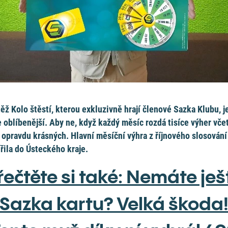
ěž Kolo štěstí, kterou exkluzivně hrají členové Sazka Klubu, j
e oblíbenější. Aby ne, když každý měsíc rozdá tisíce výher vče
 opravdu krásných. Hlavní měsíční výhra z říjnového slosování
řila do Ústeckého kraje.
řečtěte si také: Nemáte ješ
Sazka kartu? Velká škoda