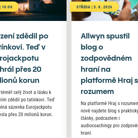
| 10:00
STŘEDA | 5. 8. 2026
zení zdědil po
Allwyn spustil
tínkovi. Teď v
blog o
rojackpotu
zodpovědném
hrál přes 20
hraní na
lionů korun
platformě Hraj s
rozumem
 téměř celý život a lásku k
riím zdědil po tatínkovi. Teď
Na platformě Hraj s rozume
lná sázenka Eurojackpotu
nově najdete blog s praktick
esla přes 20 milionů korun.
články, podcastem i
audiocoachingy pro zodpov
hraní.