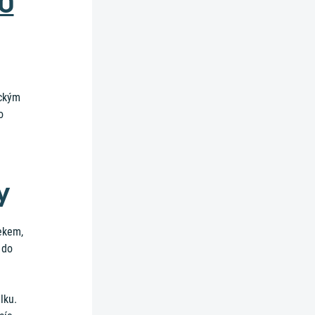
00
ickým
o
y
ekem,
 do
lku.