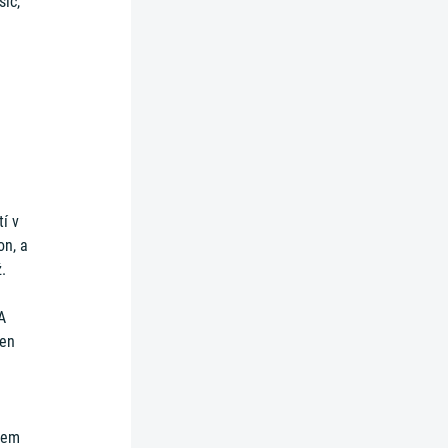
síc,
í v
on, a
.
A
ten
vnem