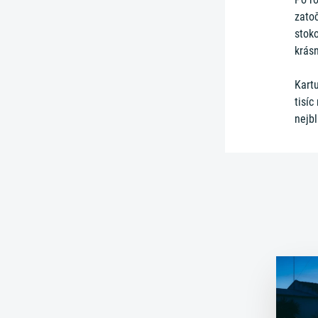
zato
stoko
krás
Kart
tisíc
nejbl