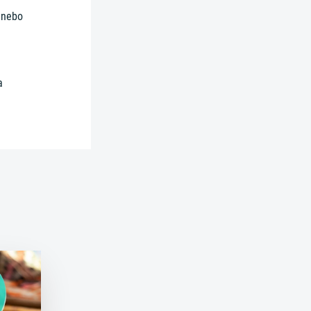
 nebo
a