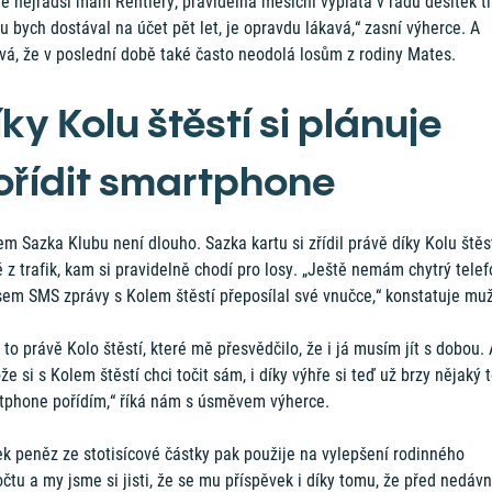
ě nejradši mám Rentiéry, pravidelná měsíční výplata v řádu desítek ti
u bych dostával na účet pět let, je opravdu lákavá,“ zasní výherce. A
vá, že v poslední době také často neodolá losům z rodiny Mates.
ky Kolu štěstí si plánuje
ořídit smartphone
m Sazka Klubu není dlouho. Sazka kartu si zřídil právě díky Kolu štěst
 z trafik, kam si pravidelně chodí pro losy. „Ještě nemám chytrý telef
sem SMS zprávy s Kolem štěstí přeposílal své vnučce,“ konstatuje muž
 to právě Kolo štěstí, které mě přesvědčilo, že i já musím jít s dobou. 
že si s Kolem štěstí chci točit sám, i díky výhře si teď už brzy nějaký 
tphone pořídím,“ říká nám s úsměvem výherce.
ek peněz ze stotisícové částky pak použije na vylepšení rodinného
čtu a my jsme si jisti, že se mu příspěvek i díky tomu, že před nedá