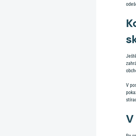
odeš
K
s
Ješt
zahr
obch
V pos
poka
stíra
V
Po ro