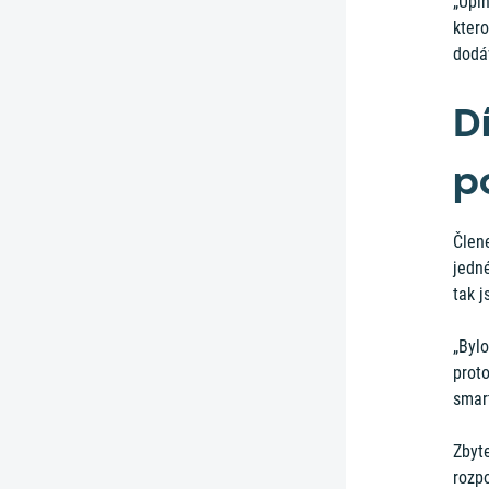
„Úpln
ktero
dodá
Dí
p
Člene
jedné
tak j
„Bylo
proto
smar
Zbyt
rozpo