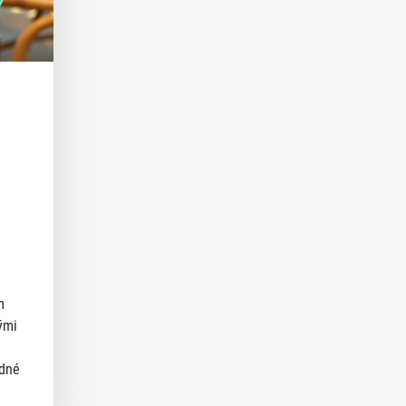
m
ými
ědné