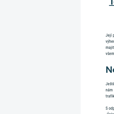
T
Její
výher
majit
všem
N
Ješt
nám p
trafi
S odp