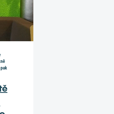
e
tně
 pak
tě
!