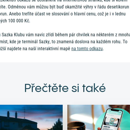
číte. Odměnou vám můžou být buď okamžité výhry v řádu desetikorun
run. Anebo trefíte účast ve slosování o hlavní cenu, což je i v lednu
ných 100 000 Kč.
u Sazka Klubu vám navíc zřídí během pár chvilek na některém z mnoh
 míst, kde je terminál Sazky, to znamená doslova na každém rohu. To
ižší najdete na naší interaktivní mapě
na tomto odkazu
.
Přečtěte si také