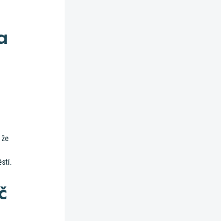
a
 že
stí.
č