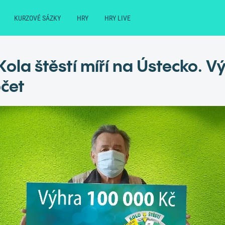
KURZOVÉ SÁZKY
HRY
HRY LIVE
Kola štěstí míří na Ústecko. V
čet