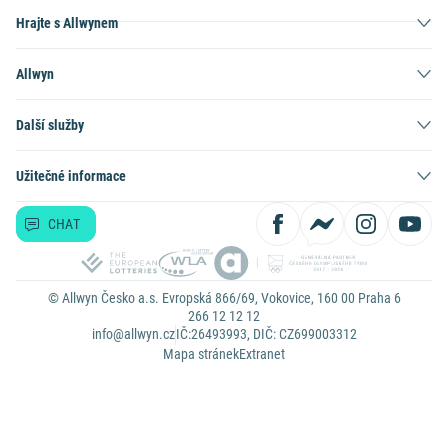
Hrajte s Allwynem
Allwyn
Další služby
Užitečné informace
CHAT
© Allwyn Česko a.s. Evropská 866/69, Vokovice, 160 00 Praha 6
266 12 12 12
info@allwyn.cz
IČ:26493993, DIČ: CZ699003312
Mapa stránek
Extranet