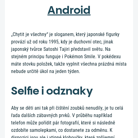
Android
„Chytit je všechny“ je sloganem, který japonské figurky
provází už od roku 1995, kdy je duchovní otec, jinak
japonský tvůrce Satoshi Tajiri představil světu. Na
stejném principu funguje i Pokémon Smile. V pokédexu
máte stovku položek, takže vyplnit všechna prázdná místa
nebude určitě úkol na jeden týden.
Selfie i odznaky
Aby se děti ani tak při čištění zoubků nenudily, je tu celá
řada dalších zábavných prvků. V průběhu například
telefon může pořídit pár fotografií, které si následně
ozdobíte samolepkami, co dostanete za odměnu. K
dispozici jsou ale i vtipné kloboučky, které zpříjemní