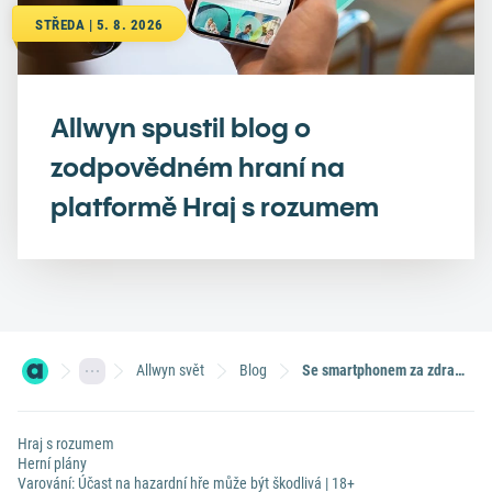
STŘEDA | 5. 8. 2026
Allwyn spustil blog o
zodpovědném hraní na
platformě Hraj s rozumem
Allwyn svět
Blog
Se smartphonem za zdravější dětský chrup díky aplikaci Pokémon Smile
Hraj s rozumem
Herní plány
Varování: Účast na hazardní hře může být škodlivá | 18+