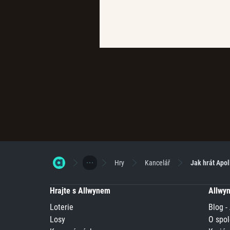
Hry
Kancelář
Jak hrát Apol
Hrajte s Allwynem
Allwy
Loterie
Blog -
Losy
O spol