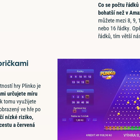
Co se počtu řádků 
bohatší než v Ama
můžete mezi 8, 9, 1
nebo 16 řádky. Opět
řádků, tím větší n
pričkami
ností hry Plinko je
ami určujete míru
y k tomu využijete
zobrazený ve hře po
í nízké riziko,
 cestu a červená