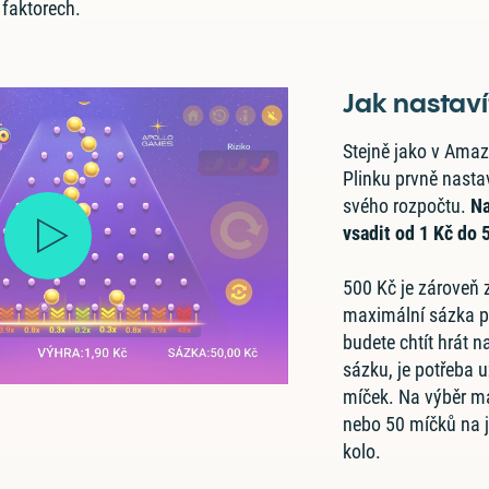
 faktorech.
Jak nastaví
Stejně jako v Amazi
Plinku prvně nastav
svého rozpočtu.
Na
vsadit od 1 Kč do 
500 Kč je zároveň
maximální sázka p
budete chtít hrát n
sázku, je potřeba 
míček. Na výběr mát
nebo 50 míčků na j
kolo.