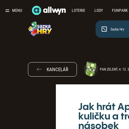
MENU
LOTERIE
LOSY
FUNPARK
Sazka Hry
KANCELÁŘ
PAN ZELENÝ, 4. 12. 
Jak hrát Ap
kuličku a t
násobek