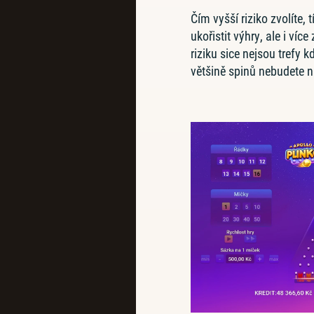
Čím vyšší riziko zvolíte,
ukořistit výhry, ale i více 
riziku sice nejsou trefy k
většině spinů nebudete nij