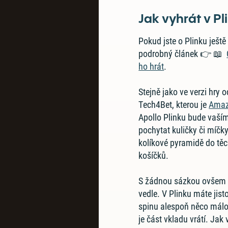
Jak vyhrát v Pl
Pokud jste o Plinku ještě 
podrobný článek 👉 📖
ho hrát
.
Stejně jako ve verzi hry 
Tech4Bet, kterou je
Amaz
Apollo Plinku bude vaší
pochytat kuličky či míčky
kolíkové pyramidě do tě
košíčků.
S žádnou sázkou ovšem 
vedle. V Plinku máte jist
spinu alespoň něco málo 
je část vkladu vrátí. Jak