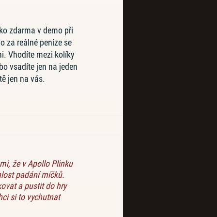
nko zdarma v demo při
o za reálné peníze se
. Vhodíte mezi kolíky
o vsadíte jen na jeden
tě jen na vás.
mi, že v Apollo Plinku
chlost padání míčků.
ovat a pustit do hry
ci si to vychutnat