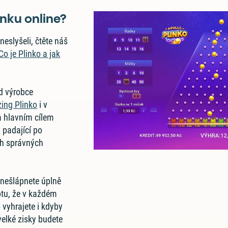
inku online?
neslyšeli, čtěte náš
Co je Plinko a jak
od výrobce
ing Plinko
i v
m hlavním cílem
 padající po
ch správných
nešlápnete úplně
otu, že v každém
vyhrajete i kdyby
 velké zisky budete