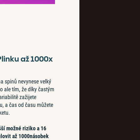
Plinku až 1000x
ina spinů nevynese velký
to ale tím, že díky častým
iabilitě zažijete
, a čas od času můžete
ketu.
šší možné riziko a 16
ulovit až 1000násobek