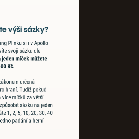
te výši sázky?
ng Plinku si i v Apollo
íte svoji sázku dle
 jeden míček můžete
500 Kč.
 zákonem určená
ro hraní. Tudíž pokud
a více míčků za větší
uzpůsobit sázku na jeden
e 1, 2, 5, 10, 20, 30, 40
edno padání a herní