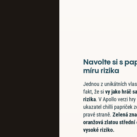
Navolte si s pa
míru rizika
Jednou z unikátních vlast
fakt, že si
vy jako
hráč s
rizika
. V Apollo verzi hr
ukazatel chilli papriček 
pravé straně.
Zelená znač
oranžová zlatou střední
vysoké riziko.