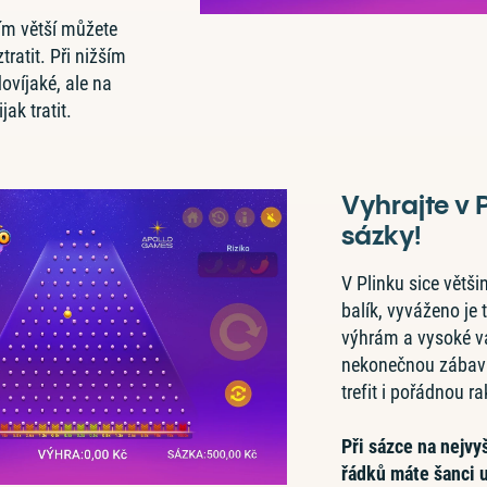
 tím větší můžete
ztratit. Při nižším
dovíjaké, ale na
ak tratit.
Vyhrajte v 
sázky!
V Plinku sice větš
balík, vyváženo je 
výhrám a vysoké var
nekonečnou zábavu
trefit i pořádnou ra
Při sázce na nejvy
řádků máte šanci 