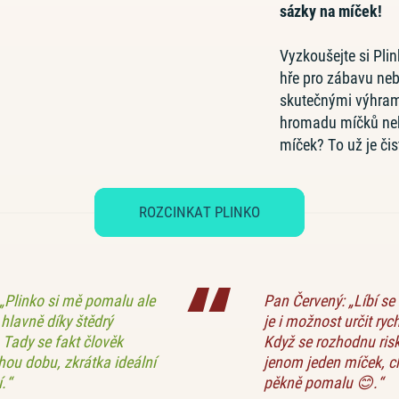
sázky na míček!
Vyzkoušejte si Pli
hře pro zábavu neb
skutečnými výhrami
hromadu míčků neb
míček? To už je čis
ROZCINKAT PLINKO
 „Plinko si mě pomalu ale
Pan Červený: „Líbí se 
o hlavně díky štědrý
je i možnost určit ry
 Tady se fakt člověk
Když se rozhodnu risk
hou dobu, zkrátka ideální
jenom jeden míček, ch
.“
pěkně pomalu 😊.“