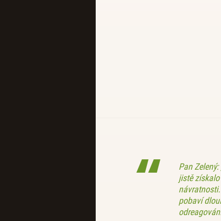
Pan Zelený:
jistě získal
návratnosti.
pobaví dlou
odreagování