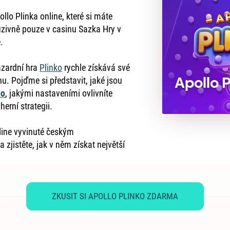
ollo Plinka online, které si máte
zivně pouze v casinu Sazka Hry v
.
azardní hra
Plinko
rychle získává své
Apollo P
u. Pojďme si představit, jaké jsou
ko
, jakými nastaveními ovlivníte
herní strategii.
line vyvinuté českým
a zjistěte, jak v něm získat největší
ZKUSIT SI APOLLO PLINKO ZDARMA