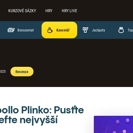
KURZOVÉ SÁZKY
HRY
HRY LIVE
Bonusomat
Jackpoty
Top
Recenze
2025
ollo Plinko: Pusťte
refte nejvyšší