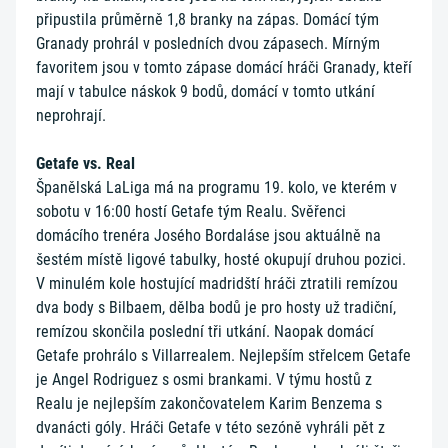
připustila průměrně 1,8 branky na zápas. Domácí tým
Granady prohrál v posledních dvou zápasech. Mírným
favoritem jsou v tomto zápase domácí hráči Granady, kteří
mají v tabulce náskok 9 bodů, domácí v tomto utkání
neprohrají.
Getafe vs. Real
Španělská LaLiga má na programu 19. kolo, ve kterém v
sobotu v 16:00 hostí Getafe tým Realu. Svěřenci
domácího trenéra Josého Bordaláse jsou aktuálně na
šestém místě ligové tabulky, hosté okupují druhou pozici.
V minulém kole hostující madridští hráči ztratili remízou
dva body s Bilbaem, dělba bodů je pro hosty už tradiční,
remízou skončila poslední tři utkání. Naopak domácí
Getafe prohrálo s Villarrealem. Nejlepším střelcem Getafe
je Angel Rodriguez s osmi brankami. V týmu hostů z
Realu je nejlepším zakončovatelem Karim Benzema s
dvanácti góly. Hráči Getafe v této sezóně vyhráli pět z