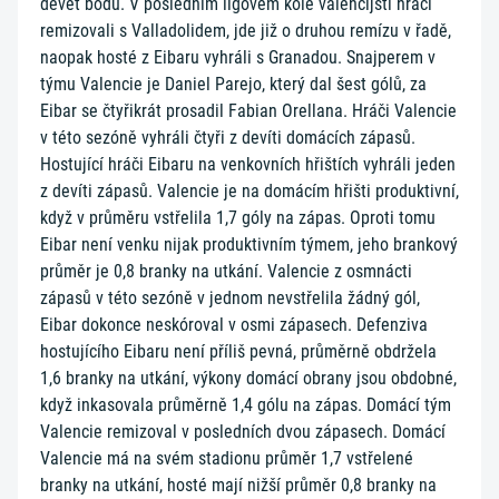
devět bodů. V posledním ligovém kole valencijští hráči
remizovali s Valladolidem, jde již o druhou remízu v řadě,
naopak hosté z Eibaru vyhráli s Granadou. Snajperem v
týmu Valencie je Daniel Parejo, který dal šest gólů, za
Eibar se čtyřikrát prosadil Fabian Orellana. Hráči Valencie
v této sezóně vyhráli čtyři z devíti domácích zápasů.
Hostující hráči Eibaru na venkovních hřištích vyhráli jeden
z devíti zápasů. Valencie je na domácím hřišti produktivní,
když v průměru vstřelila 1,7 góly na zápas. Oproti tomu
Eibar není venku nijak produktivním týmem, jeho brankový
průměr je 0,8 branky na utkání. Valencie z osmnácti
zápasů v této sezóně v jednom nevstřelila žádný gól,
Eibar dokonce neskóroval v osmi zápasech. Defenziva
hostujícího Eibaru není příliš pevná, průměrně obdržela
1,6 branky na utkání, výkony domácí obrany jsou obdobné,
když inkasovala průměrně 1,4 gólu na zápas. Domácí tým
Valencie remizoval v posledních dvou zápasech. Domácí
Valencie má na svém stadionu průměr 1,7 vstřelené
branky na utkání, hosté mají nižší průměr 0,8 branky na