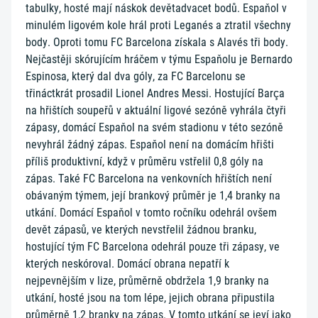
tabulky, hosté mají náskok devětadvacet bodů. Espaňol v
minulém ligovém kole hrál proti Leganés a ztratil všechny
body. Oproti tomu FC Barcelona získala s Alavés tři body.
Nejčastěji skórujícím hráčem v týmu Espaňolu je Bernardo
Espinosa, který dal dva góly, za FC Barcelonu se
třináctkrát prosadil Lionel Andres Messi. Hostující Barça
na hřištích soupeřů v aktuální ligové sezóně vyhrála čtyři
zápasy, domácí Espaňol na svém stadionu v této sezóně
nevyhrál žádný zápas. Espaňol není na domácím hřišti
příliš produktivní, když v průměru vstřelil 0,8 góly na
zápas. Také FC Barcelona na venkovních hřištích není
obávaným týmem, její brankový průměr je 1,4 branky na
utkání. Domácí Espaňol v tomto ročníku odehrál ovšem
devět zápasů, ve kterých nevstřelil žádnou branku,
hostující tým FC Barcelona odehrál pouze tři zápasy, ve
kterých neskóroval. Domácí obrana nepatří k
nejpevnějším v lize, průměrně obdržela 1,9 branky na
utkání, hosté jsou na tom lépe, jejich obrana připustila
průměrně 1,2 branky na zápas. V tomto utkání se jeví jako