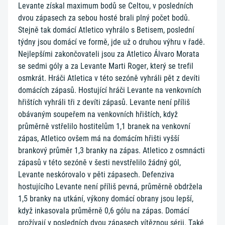
Levante získal maximum bodů se Celtou, v posledních
dvou zápasech za sebou hosté brali plný počet bodů.
Stejně tak domácí Atletico vyhrálo s Betisem, poslední
týdny jsou domácí ve formě, jde už o druhou výhru v řadě.
Nejlepšími zakončovateli jsou za Atletico Álvaro Morata
se sedmi góly a za Levante Marti Roger, který se trefil
osmkrát. Hráči Atletica v této sezóně vyhráli pět z devíti
domácích zápasů. Hostující hráči Levante na venkovních
hřištích vyhráli tři z devíti zápasů. Levante není příliš
obávaným soupeřem na venkovních hřištích, když
průměrně vstřelilo hostitelům 1,1 branek na venkovní
zápas, Atletico ovšem má na domácím hřišti vyšší
brankový průměr 1,3 branky na zápas. Atletico z osmnácti
zápasů v této sezóně v šesti nevstřelilo žádný gól,
Levante neskórovalo v pěti zápasech. Defenziva
hostujícího Levante není příliš pevná, průměrně obdržela
1,5 branky na utkání, výkony domácí obrany jsou lepší,
když inkasovala průměrně 0,6 gólu na zápas. Domácí
prožívají v posledních dvou zápasech vítěznou sérii. Také