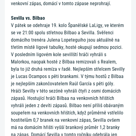
venkovní zápas, domácí v tomto zápase neprohrají.
Sevilla vs. Bilbao
V pátek se odehraje 19. kolo Španělské LaLigy, ve kterém
se ve 21:00 spolu střetnou Bilbao a Sevilla. Svěřenci
domácího trenéra Julena Lopeteguiho jsou aktuálně na
třetím místě ligové tabulky, hosté okupují sedmou pozici.
V posledním ligovém kole sevillští hráči vyhráli s
Malorkou, naopak hosté z Bilbaa remizovali s Realem,
byla to již druhá remíza v řadě. Nejlepším střelcem Sevilly
je Lucas Ocampos s pěti brankami. V týmu hostů z Bilbaa
je nejlepším zakončovatelem Raúl García s pěti góly.
Hráči Sevilly v této sezóně vyhráli čtyři z osmi domácích
zápasů. Hostující hráči Bilbaa na venkovních hřištích
vyhráli jeden z devíti zápasů. Bilbao není příliš obávaným
soupeřem na venkovních hřištích, když průměrně vstřelilo
hostitelům 0,7 branek na venkovní zápas, Sevilla ovšem
má na domácím hřišti vyšší brankový průměr 1,2 branky
na zápas. Domácí Sevilla v tomto ročníku odehrála jen