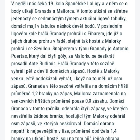
V neděli nás čeká 19. kolo Španělské LaLigy a v něm se o
body utkají Granada a Mallorca. V tomto utkání se střetne
jedenáctý se sedmnáctým týmem aktuální ligové tabulky,
domácí mají v tabulce náskok devět bodů. V posledním
ligovém kole hráči Granady prohráli s Eibarem, jde již o
jejich druhou prohru v řadě, stejně tak hosté z Malorky
prohráli se Sevillou. Snajperem v týmu Granady je Antonio
Puertas, který dal čtyři góly, za Malorku se šestkrát
prosadil Ante Budimir. Hráči Granady v této sezóně
vyhráli pět z devíti domácích zápasů. Hosté z Malorky
venku ještě nedokázali vyhrát, i když na to měli už osm
zápasů. Granada v této sezóně vstřelila na domácím hřišti
průměrně 1,2 branky na zápas, Mallorca zaznamenala na
venkovních hřištích průměrně pouze 0,9 zásahu. Domácí
Granada v tomto ročníku odehrála čtyři zápasy, ve kterých
nevstřelila žádnou branku, hostující tým Malorky odehrál
osm zápasů, ve kterých neskóroval. Domácí obrana
nepatří k nejpevnějším v lize, průměrně obdržela 1,4
branky na utkání, hosté jsou na tom hůř, jejich obrana