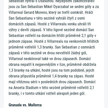
Sebastian vyhrál s Osasunou. Nejlepšími zakončovateli
jsou za San Sebastian Mikel Oyarzabal se sedmi góly a za
Villarreal Gerard Moreno, který se trefil osmkrát. Hráči
San Sebastianu v této sezóně vyhráli čtyři z osmi
domácích zápasů. Hosté z Villarrealu venku uhráli tři
výhry z devíti zápasů. V této ligové sezóně domácí San
Sebastian vstřelil na domácím hřišti průměrně 2,1 góly v
jednom zápase. Hosté z Villarrealu na venkovních hřištích
průměrně vstřelili 1,3 branky. San Sebastian z osmnácti
zápasů v této sezóně ve dvou nevstřelil žádný gól,
Villarreal neskóroval také ve dvou zápasech. Domácí
obrana nepatří k nejpevnějším v lize, průměrně obdržela
1,3 branky na utkání, hosté jsou na tom podobně, jejich
obrana připustila průměrně 1,4 branky na zápas. Hosté
mají vítěznou sérii v posledních dvou zápasech. Domácí
na Anoeta Stadium v této sezóně průměrně vstřelili 2,1
branky, i v tomto utkání vstřelí alespoň jeden gól.
Granada vs. Mallorca