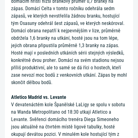
domácím hřišti nižší brankový průměr 0,7 branky na
zápas. Domácí Celta v tomto ročníku odehrála sedm
zápasů, ve kterých nevstřelila žádnou branku, hostující
tým Osasuny odehrál šest zápasů, ve kterých neskóroval.
Domácí obrana nepatří k nejpevnějším v lize, průměrně
obdržela 1,6 branky na utkání, hosté jsou na tom lépe,
jejich obrana připustila průměrně 1,3 branky na zápas.
Hosté mají v posledních utkáních sérii stejných výsledků,
konkrétně dvou proher. Domácí na svém stadionu nejsou
příliš produktivní, ale to samé se dá říci o hostech, kteří
zase nevozí moc bodů z venkovních utkání. Zápas by mohl
skončit dělbou bodů.
Atletico Madrid vs. Levante
V devatenáctém kole Španělské LaLigy se spolu v sobotu
na Wanda Metropolitano od 18:30 utkají Atletico a
Levante. Svěřenci domácího trenéra Diega Simeoneho
jsou aktuálně na čtvrtém místě ligové tabulky, hosté
okupují devátou pozici. V minulém kole hostující tým z