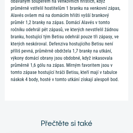
obávaným soupeřem na venkovních hřištích, když
průměrně vstřelil hostitelům 1 branku na venkovní zápas,
Alavés ovšem má na domácím hřišti vyšší brankový
průměr 1,2 branky na zápas. Domácí Alavés v tomto
ročníku odehrál pět zápasů, ve kterých nevstřelil žádnou
branku, hostující tým Betisu odehrál pouze tři zápasy, ve
kterých neskóroval. Defenziva hostujícího Betisu není
příliš pevná, průměrně obdržela 1,7 branky na utkání,
výkony domácí obrany jsou obdobné, když inkasovala
průměrně 1,6 gólu na zápas. Mírným favoritem jsou v
tomto zápase hostující hráči Betisu, kteří mají v tabulce
náskok 4 body, hosté v tomto utkání získají alespoň bod.
Přečtěte si také