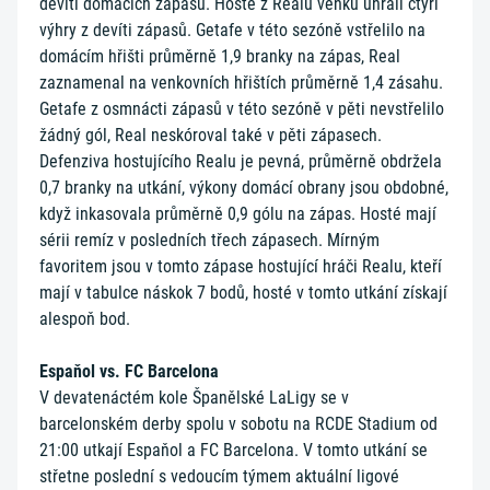
devíti domácích zápasů. Hosté z Realu venku uhráli čtyři
výhry z devíti zápasů. Getafe v této sezóně vstřelilo na
domácím hřišti průměrně 1,9 branky na zápas, Real
zaznamenal na venkovních hřištích průměrně 1,4 zásahu.
Getafe z osmnácti zápasů v této sezóně v pěti nevstřelilo
žádný gól, Real neskóroval také v pěti zápasech.
Defenziva hostujícího Realu je pevná, průměrně obdržela
0,7 branky na utkání, výkony domácí obrany jsou obdobné,
když inkasovala průměrně 0,9 gólu na zápas. Hosté mají
sérii remíz v posledních třech zápasech. Mírným
favoritem jsou v tomto zápase hostující hráči Realu, kteří
mají v tabulce náskok 7 bodů, hosté v tomto utkání získají
alespoň bod.
Espaňol vs. FC Barcelona
V devatenáctém kole Španělské LaLigy se v
barcelonském derby spolu v sobotu na RCDE Stadium od
21:00 utkají Espaňol a FC Barcelona. V tomto utkání se
střetne poslední s vedoucím týmem aktuální ligové