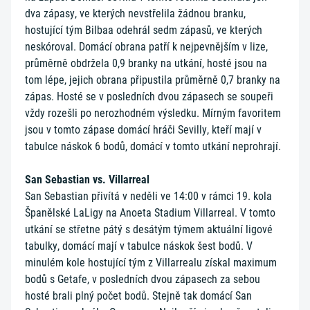
dva zápasy, ve kterých nevstřelila žádnou branku,
hostující tým Bilbaa odehrál sedm zápasů, ve kterých
neskóroval. Domácí obrana patří k nejpevnějším v lize,
průměrně obdržela 0,9 branky na utkání, hosté jsou na
tom lépe, jejich obrana připustila průměrně 0,7 branky na
zápas. Hosté se v posledních dvou zápasech se soupeři
vždy rozešli po nerozhodném výsledku. Mírným favoritem
jsou v tomto zápase domácí hráči Sevilly, kteří mají v
tabulce náskok 6 bodů, domácí v tomto utkání neprohrají.
San Sebastian vs. Villarreal
San Sebastian přivítá v neděli ve 14:00 v rámci 19. kola
Španělské LaLigy na Anoeta Stadium Villarreal. V tomto
utkání se střetne pátý s desátým týmem aktuální ligové
tabulky, domácí mají v tabulce náskok šest bodů. V
minulém kole hostující tým z Villarrealu získal maximum
bodů s Getafe, v posledních dvou zápasech za sebou
hosté brali plný počet bodů. Stejně tak domácí San