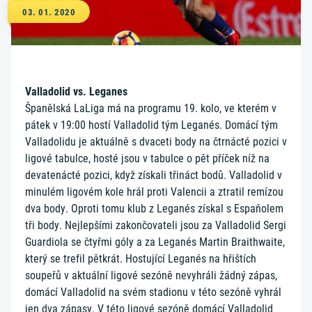
03. 01. 2020
Valladolid vs. Leganes
Španělská LaLiga má na programu 19. kolo, ve kterém v
pátek v 19:00 hostí Valladolid tým Leganés. Domácí tým
Valladolidu je aktuálně s dvaceti body na čtrnácté pozici v
ligové tabulce, hosté jsou v tabulce o pět příček níž na
devatenácté pozici, když získali třináct bodů. Valladolid v
minulém ligovém kole hrál proti Valencii a ztratil remízou
dva body. Oproti tomu klub z Leganés získal s Espaňolem
tři body. Nejlepšími zakončovateli jsou za Valladolid Sergi
Guardiola se čtyřmi góly a za Leganés Martin Braithwaite,
který se trefil pětkrát. Hostující Leganés na hřištích
soupeřů v aktuální ligové sezóně nevyhráli žádný zápas,
domácí Valladolid na svém stadionu v této sezóně vyhrál
jen dva zápasy. V této ligové sezóně domácí Valladolid