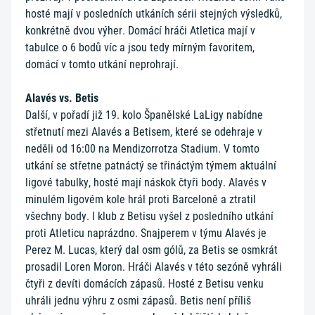
hosté mají v posledních utkáních sérii stejných výsledků,
konkrétně dvou výher. Domácí hráči Atletica mají v
tabulce o 6 bodů víc a jsou tedy mírným favoritem,
domácí v tomto utkání neprohrají.
Alavés vs. Betis
Další, v pořadí již 19. kolo Španělské LaLigy nabídne
střetnutí mezi Alavés a Betisem, které se odehraje v
neděli od 16:00 na Mendizorrotza Stadium. V tomto
utkání se střetne patnáctý se třináctým týmem aktuální
ligové tabulky, hosté mají náskok čtyři body. Alavés v
minulém ligovém kole hrál proti Barceloně a ztratil
všechny body. I klub z Betisu vyšel z posledního utkání
proti Atleticu naprázdno. Snajperem v týmu Alavés je
Perez M. Lucas, který dal osm gólů, za Betis se osmkrát
prosadil Loren Moron. Hráči Alavés v této sezóně vyhráli
čtyři z devíti domácích zápasů. Hosté z Betisu venku
uhráli jednu výhru z osmi zápasů. Betis není příliš