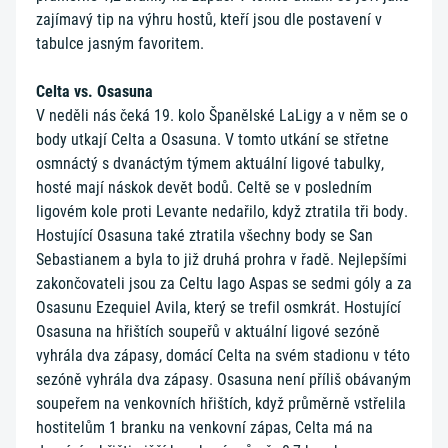
zajímavý tip na výhru hostů, kteří jsou dle postavení v
tabulce jasným favoritem.
Celta vs. Osasuna
V neděli nás čeká 19. kolo Španělské LaLigy a v něm se o
body utkají Celta a Osasuna. V tomto utkání se střetne
osmnáctý s dvanáctým týmem aktuální ligové tabulky,
hosté mají náskok devět bodů. Celtě se v posledním
ligovém kole proti Levante nedařilo, když ztratila tři body.
Hostující Osasuna také ztratila všechny body se San
Sebastianem a byla to již druhá prohra v řadě. Nejlepšími
zakončovateli jsou za Celtu Iago Aspas se sedmi góly a za
Osasunu Ezequiel Avila, který se trefil osmkrát. Hostující
Osasuna na hřištích soupeřů v aktuální ligové sezóně
vyhrála dva zápasy, domácí Celta na svém stadionu v této
sezóně vyhrála dva zápasy. Osasuna není příliš obávaným
soupeřem na venkovních hřištích, když průměrně vstřelila
hostitelům 1 branku na venkovní zápas, Celta má na