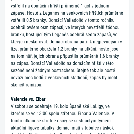
vstřelil na domácím hřišti průměrně 1 gól v jednom
zápase. Hosté z Leganés na venkovních hřištích průměrně
vstřelili 0,5 branky. Domácí Valladolid v tomto ročníku
odehrál ovšem osm zápasů, ve kterých nevstřelil žádnou
branku, hostující tým Leganés odehrál sedm zápasů, ve
kterých neskóroval. Domácí obrana patří k nejpevnějším v
lize, průměrně obdržela 1,2 branky na utkání, hosté jsou
na tom hůř, jejich obrana připustila průměrně 1,6 branky
na zápas. Domácí Valladolid na domácím hřišti v této
sezóně není žádným postrachem. Stejně tak ale hosté
nevozí moc bodů z venkovních stadionů, zápas by mohl
skončit remízou.
Valencie vs. Eibar
V sobotu se odehraje 19. kolo Španělské LaLigy, ve
kterém se ve 13:00 spolu střetnou Eibar a Valencie. V
tomto utkání se střetne osmý se šestnáctým týmem
aktuální ligové tabulky, domácí mají v tabulce náskok