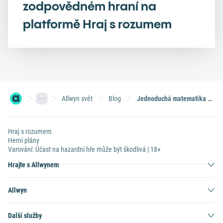
zodpovědném hraní na
platformě Hraj s rozumem
Allwyn svět
Blog
Jednoduchá matematika aneb jak se rozdělují výhry ve Sportce
Hraj s rozumem
Herní plány
Varování: Účast na hazardní hře může být škodlivá | 18+
Hrajte s Allwynem
Allwyn
Další služby