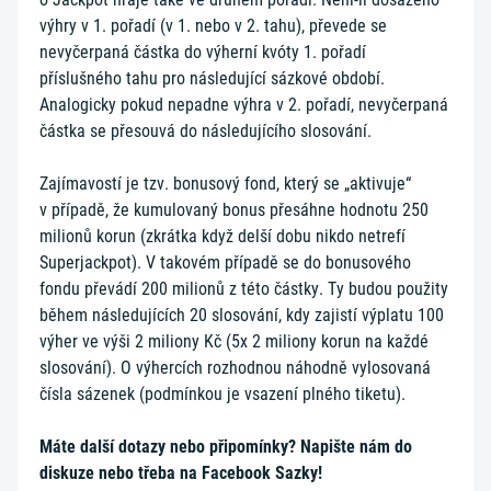
výhry v 1. pořadí (v 1. nebo v 2. tahu), převede se
nevyčerpaná částka do výherní kvóty 1. pořadí
příslušného tahu pro následující sázkové období.
Analogicky pokud nepadne výhra v 2. pořadí, nevyčerpaná
částka se přesouvá do následujícího slosování.
Zajímavostí je tzv. bonusový fond, který se „aktivuje“
v případě, že kumulovaný bonus přesáhne hodnotu 250
milionů korun (zkrátka když delší dobu nikdo netrefí
Superjackpot). V takovém případě se do bonusového
fondu převádí 200 milionů z této částky. Ty budou použity
během následujících 20 slosování, kdy zajistí výplatu 100
výher ve výši 2 miliony Kč (5x 2 miliony korun na každé
slosování). O výhercích rozhodnou náhodně vylosovaná
čísla sázenek (podmínkou je vsazení plného tiketu).
Máte další dotazy nebo připomínky? Napište nám do
diskuze nebo třeba na Facebook Sazky!