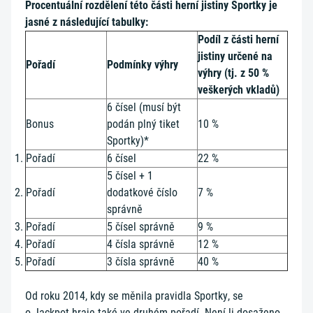
Procentuální rozdělení této části herní jistiny Sportky je
jasné z následující tabulky:
Podíl z části herní
jistiny určené na
Pořadí
Podmínky výhry
výhry (tj. z 50 %
veškerých vkladů)
6 čísel (musí být
Bonus
podán plný tiket
10 %
Sportky)*
Pořadí
6 čísel
22 %
5 čísel + 1
Pořadí
dodatkové číslo
7 %
správně
Pořadí
5 čísel správně
9 %
Pořadí
4 čísla správně
12 %
Pořadí
3 čísla správně
40 %
Od roku 2014, kdy se měnila pravidla Sportky, se
o Jackpot hraje také ve druhém pořadí. Není-li dosaženo