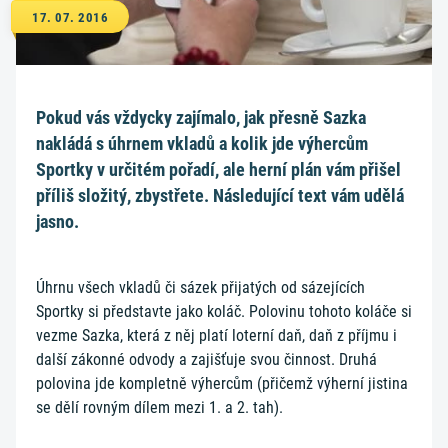
17. 07. 2016
Pokud vás vždycky zajímalo, jak přesně Sazka
nakládá s úhrnem vkladů a kolik jde výhercům
Sportky v určitém pořadí, ale herní plán vám přišel
příliš složitý, zbystřete. Následující text vám udělá
jasno.
Úhrnu všech vkladů či sázek přijatých od sázejících
Sportky si představte jako koláč. Polovinu tohoto koláče si
vezme Sazka, která z něj platí loterní daň, daň z příjmu i
další zákonné odvody a zajišťuje svou činnost. Druhá
polovina jde kompletně výhercům (přičemž výherní jistina
se dělí rovným dílem mezi 1. a 2. tah).