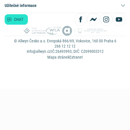
Užitečné informace
CHAT
© Allwyn Česko a.s. Evropská 866/69, Vokovice, 160 00 Praha 6
266 12 12 12
info@allwyn.cz
IČ:26493993, DIČ: CZ699003312
Mapa stránek
Extranet