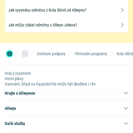
Jak vyzvednu odměnu z Kola štěstí od Allwynu?
Jak můžu získat odměny z Allwyn Jokera?
Centrum podpory
Věrnostní programy
Kolo štěst
Hraj s rozumem
Herní plány
Varování: Účast na hazardní hře může být škodlivá | 18+
Hrajte s Allwynem
Allwyn
Další služby