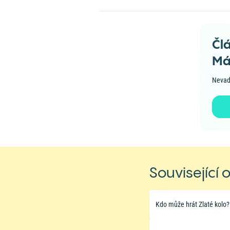
Čl
Má
Nevad
Související 
Kdo může hrát Zlaté kolo?