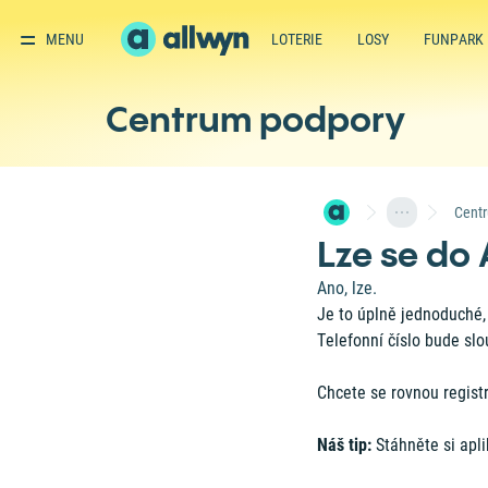
MENU
LOTERIE
LOSY
FUNPARK
Centrum podpory
Cent
Lze se do 
Ano, lze.
Je to úplně jednoduché,
Telefonní číslo bude slou
Chcete se rovnou regist
Náš tip:
Stáhněte si apl