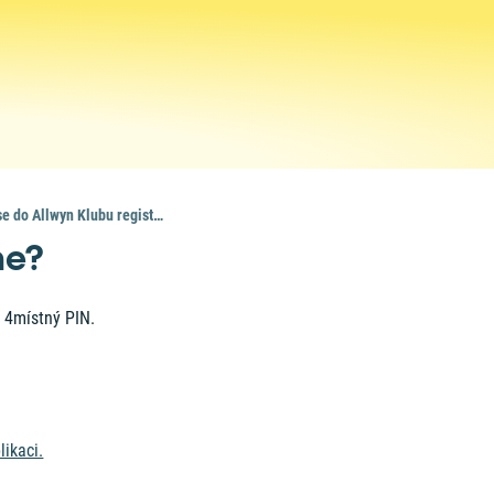
Lze se do Allwyn Klubu registrovat online?
ne?
e 4místný PIN.
likaci.