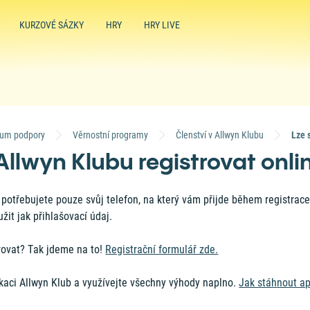
KURZOVÉ SÁZKY
HRY
HRY LIVE
rum podpory
Věrnostní programy
Členství v Allwyn Klubu
Allwyn Klubu registrovat onli
 potřebujete pouze svůj telefon, na který vám přijde během registrac
žit jak přihlašovací údaj.
rovat? Tak jdeme na to!
Registrační formulář zde.
ikaci Allwyn Klub a využívejte všechny výhody naplno.
Jak stáhnout ap