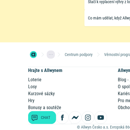
Stačí k vyplacení výhry z 
Co mám udělat, když Allwy
Centrum podpory
Věrnostní prog
Hrajte s Allwynem
Allwy
Loterie
Blog -
Losy
O spol
Kurzové sázky
Kariér
Hry
Pro m
Bonusy a soutěže
Obcho
CHAT
© Allwyn Česko a.s. Evropská 86