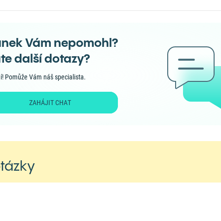
ánek Vám nepomohl?
te další dotazy?
í! Pomůže Vám náš specialista.
ZAHÁJIT CHAT
otázky