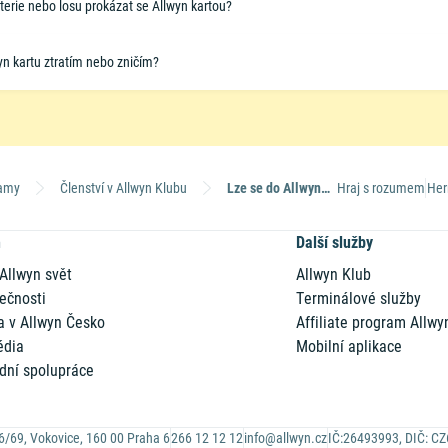
loterie nebo losu prokázat se Allwyn kartou?
n kartu ztratím nebo zničím?
ramy
Členství v Allwyn Klubu
Lze se do Allwyn Klubu registrovat online?
Hraj s rozumem
Her
n
Další služby
 Allwyn svět
Allwyn Klub
ečnosti
Terminálové služby
a v Allwyn Česko
Affiliate program Allwy
édia
Mobilní aplikace
dní spolupráce
6/69, Vokovice, 160 00 Praha 6
266 12 12 12
info@allwyn.cz
IČ:26493993, DIČ: C