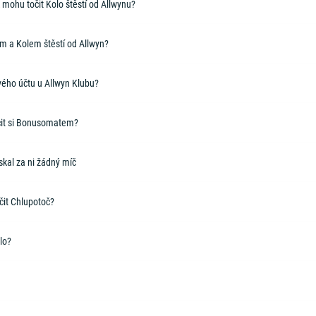
 mohu točit Kolo štěstí od Allwynu?
em a Kolem štěstí od Allwyn?
vého účtu u Allwyn Klubu?
čit si Bonusomatem?
skal za ni žádný míč
čit Chlupotoč?
lo?