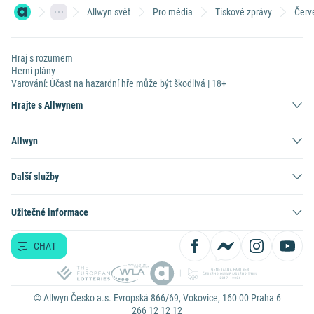
Allwyn svět
Pro média
Tiskové zprávy
Červ
Hraj s rozumem
Herní plány
Varování: Účast na hazardní hře může být škodlivá | 18+
Hrajte s Allwynem
Allwyn
Další služby
Užitečné informace
CHAT
© Allwyn Česko a.s. Evropská 866/69, Vokovice, 160 00 Praha 6
266 12 12 12