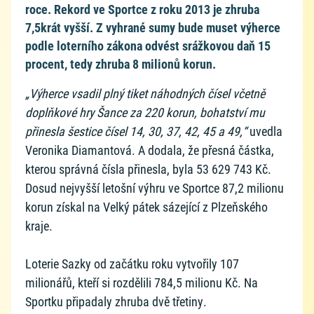
roce. Rekord ve Sportce z roku 2013 je zhruba
7,5krát vyšší. Z vyhrané sumy bude muset výherce
podle loterního zákona odvést srážkovou daň 15
procent, tedy zhruba 8 milionů korun.
„Výherce vsadil plný tiket náhodných čísel včetně
doplňkové hry Šance za 220 korun, bohatství mu
přinesla šestice čísel 14, 30, 37, 42, 45 a 49,“
uvedla
Veronika Diamantová. A dodala, že přesná částka,
kterou správná čísla přinesla, byla 53 629 743 Kč.
Dosud nejvyšší letošní výhru ve Sportce 87,2 milionu
korun získal na Velký pátek sázející z Plzeňského
kraje.
Loterie Sazky od začátku roku vytvořily 107
milionářů, kteří si rozdělili 784,5 milionu Kč. Na
Sportku připadaly zhruba dvě třetiny.