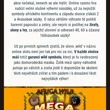
akce nečekal, nenech se ale mýlit. Online casino hra
nabízí velmi slušné výherní násobky, už za nejnižší
symboly afrického kontinentu a západu slunce získáš 2
a 4násobek sázky. O něco většími výhrami tě potěší
barevní papoušci a zebry, ale nejvíc si počíhej na
žirafy,
slony a lvy
, za jejichž ulovení si odneseš 40, 60 a úžasný
160násobek sázky!
Už po prvních spinech zjistíš, že slovo ‚wild‘ v názvu
online slotu není jen tak pro nic za nic.
V
každé
otočce
máš
totiž
garanci wild symbolu
, který je tu vyobrazený
jako domorodecká maska. Žolík mezi spiny náhodně
putuje po válcích a zcela jistě ti dopomůže ke skolení
těch největších zvířat a tím pádem i k dosažení těch
nejvyšších výher!