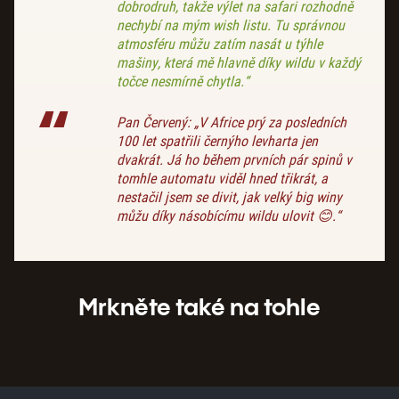
dobrodruh, takže výlet na safari rozhodně
nechybí na mým wish listu. Tu správnou
atmosféru můžu zatím nasát u týhle
mašiny, která mě hlavně díky wildu v každý
točce nesmírně chytla.“
Pan Červený: „V Africe prý za posledních
100 let spatřili černýho levharta jen
dvakrát. Já ho během prvních pár spinů v
tomhle automatu viděl hned třikrát, a
nestačil jsem se divit, jak velký big winy
můžu díky násobícímu wildu ulovit 😊.“
Mrkněte také na tohle