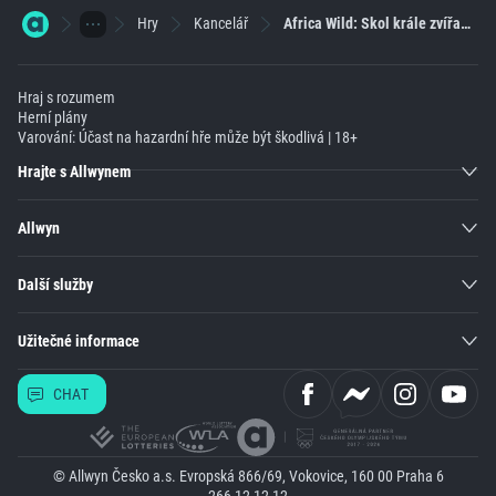
Hry
Kancelář
Africa Wild: Skol krále zvířat a staň se lovcem obřích výher!
Hraj s rozumem
Herní plány
Varování: Účast na hazardní hře může být škodlivá | 18+
Hrajte s Allwynem
Allwyn
Další služby
Užitečné informace
CHAT
© Allwyn Česko a.s. Evropská 866/69, Vokovice, 160 00 Praha 6
266 12 12 12