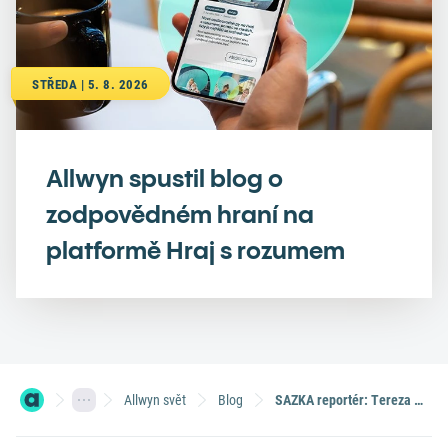
STŘEDA | 5. 8. 2026
Allwyn spustil blog o
zodpovědném hraní na
platformě Hraj s rozumem
Allwyn svět
Blog
SAZKA reportér: Tereza sní, že miminko vychová ve stínu vzducholodi