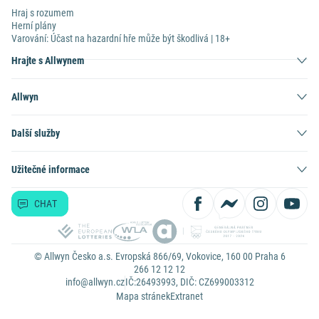
Hraj s rozumem
Herní plány
Varování: Účast na hazardní hře může být škodlivá | 18+
Hrajte s Allwynem
Allwyn
Další služby
Užitečné informace
CHAT
© Allwyn Česko a.s. Evropská 866/69, Vokovice, 160 00 Praha 6
266 12 12 12
info@allwyn.cz
IČ:26493993, DIČ: CZ699003312
Mapa stránek
Extranet