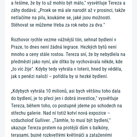
a řešíme, že by to už mohlo být málo," vysvětluje Tereza a
záhy dodává: „Prcek se má ale narodit až v prosinci, takže
netlačíme na pilu, koukáme se, jaké jsou možnosti.
Stěhovat se můžeme třeba za rok nebo za dva."
Rozhovor rychle vezme vážnější tón, sehnat bydlení v
Praze, to dnes není žádná legrace. Hezkých bytů není
mnoho a ceny stále rostou. Tereza sní, že by nebydlela na
předměstí jako nyní, ale dítko by vychovávala někde, kde
„to víc žije". Kdyby tedy vyhrála v loterii, hned by věděla,
jak s penězi naloží – pořídila by si hezké bydlení.
„Kdybych vyhrála 10 milionů, asi bych většinu toho dala
do bydlení, je to přeci jen i dobrá investice," vysvětluje
Tereza, během toho, co postupně jdeme po schodech na
střechu galerie. Nad ní totiž kotví nová expozice –
vzducholoď Gulliver. „Támhle, to musí být bydlení,"
ukazuje Tereza prstem na protější dům s balkóny,
terasami, bujně rozkvetlými květináči a zataženými