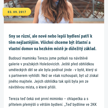
03. 09. 2017
Sny se různí, ale nové nebo lepší bydlení patří k
těm nejčastějším. Všichni chceme být šťastní a
vlastní domov na hezkém místě je důležitý základ.
Budoucí maminku Terezu jsme potkali na návštěvě
galerie v pražských Holešovicích. Ještě před obhlídkou
uměleckých děl se ale byla podívat jinde - v bytě, který si
s partnerem vyhlídli. Než se však rozhoupali, byt už získal
jiného majitele. Jejich obhlídka tak spíš byla jen ze
návštěvou místa, o které přišli.
Tereza teď čeká své první miminko – chlapečka a s
přítelem přemýšlí o větším bydlení. „Teď bydlíme ve 2KK