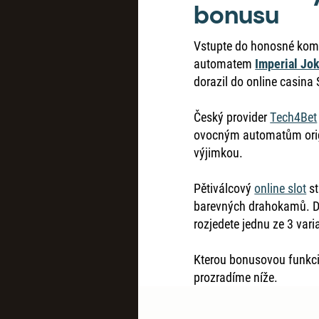
bonusu
Vstupte do honosné kom
automatem
Imperial Jo
dorazil do online casina
Český provider
Tech4Bet
ovocným automatům origin
výjimkou.
Pětiválcový
online slot
st
barevných drahokamů. D
rozjedete jednu ze 3 va
Kterou bonusovou funkci
prozradíme níže.