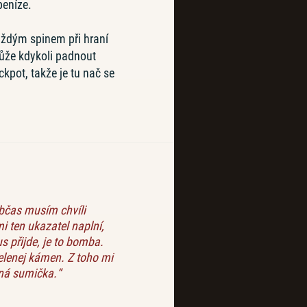
peníze.
ždým spinem při hraní
ůže kdykoli padnout
kpot, takže je tu nač se
bčas musím chvíli
mi ten ukazatel naplní,
s přijde, je to bomba.
lenej kámen. Z toho mi
ná sumička.“