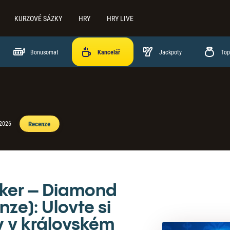
KURZOVÉ SÁZKY
HRY
HRY LIVE
Bonusomat
Jackpoty
Top
Recenze
 2026
oker – Diamond
ze): Ulovte si
 v královském