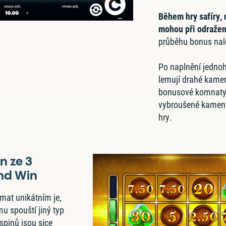
Během hry safíry,
mohou při odražen
průběhu bonus nale
Po naplnění jednoh
lemují drahé kamen
bonusové komnaty
vybroušené kameny
hry.
n ze 3
nd Win
omat unikátním je,
u spouští jiný typ
pinů jsou sice