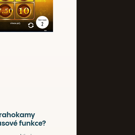
drahokamy
usové funkce?