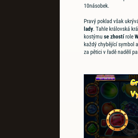
10násobek.
Pravý poklad však ukrý
lady
. Tahle královská k
kostýmu
se zhostí
role
W
každý chybějící symbol
za pětici v řadě nadělí p