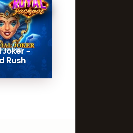
 Joker -
d Rush