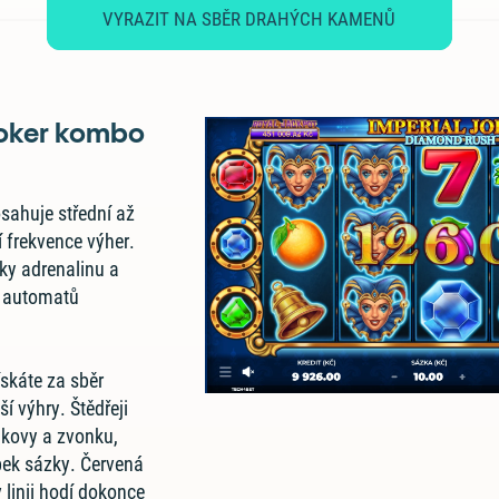
VYRAZIT NA SBĚR DRAHÝCH KAMENŮ
 joker kombo
sahuje střední až
í frekvence výher.
íky adrenalinu a
 automatů
ískáte za sběr
í výhry. Štědřeji
kovy a zvonku,
bek sázky. Červená
 linii hodí dokonce