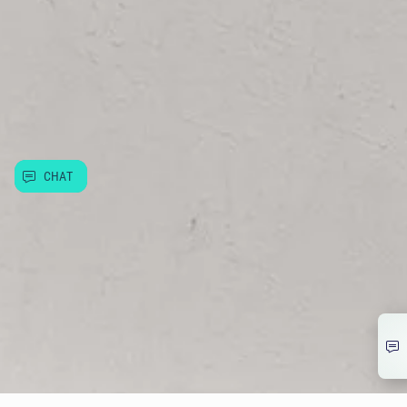
Allwyn
Další služby
Užitečné informace
CHAT
© Allwyn Česko a.s. Evropská 866/69, Vokovice, 160 00 Praha 6
266 12 12 12
info@allwyn.cz
IČ:26493993, DIČ: CZ699003312
Mapa stránek
Extranet