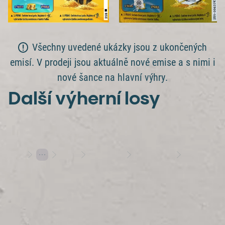
Všechny uvedené ukázky jsou z ukončených
emisí. V prodeji jsou aktuálně nové emise a s nimi i
nové šance na hlavní výhry.
Další výherní losy
Losy
Stírací losy
Výherní losy
Hlavní výhra 8 000 000 Kč setřena
Hraj s rozumem
Herní plány
Varování: Účast na hazardní hře může být škodlivá | 18+
Hrajte s Allwynem