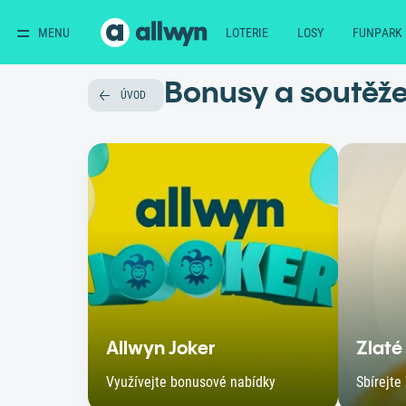
MENU
LOTERIE
LOSY
FUNPARK
Bonusy a soutěž
ÚVOD
Allwyn Joker
Zlaté
Využívejte bonusové nabídky
Sbírejte