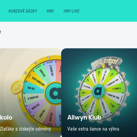
KURZOVÉ SÁZKY
HRY
HRY LIVE
e
 kolo
Allwyn Klub
 Zlaťáky a získejte odměny
Vaše extra šance na výhru