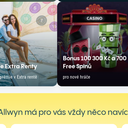
Bonus 100 300 Kč a 700
e Extra Renty
Free Spinů
prémie v Extra rentě
pro nové hráče
Allwyn má pro vás vždy něco navíc