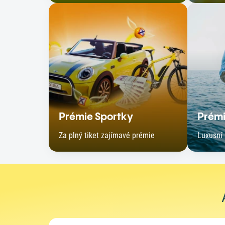
Prémie Sportky
Prémi
Za plný tiket zajímavé prémie
Luxusní 