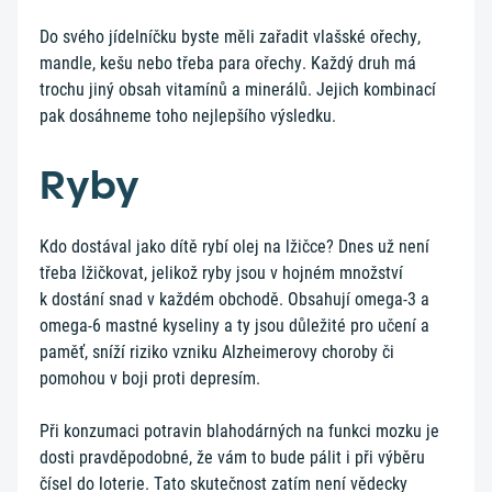
Do svého jídelníčku byste měli zařadit vlašské ořechy,
mandle, kešu nebo třeba para ořechy. Každý druh má
trochu jiný obsah vitamínů a minerálů. Jejich kombinací
pak dosáhneme toho nejlepšího výsledku.
Ryby
Kdo dostával jako dítě rybí olej na lžičce? Dnes už není
třeba lžičkovat, jelikož ryby jsou v hojném množství
k dostání snad v každém obchodě. Obsahují omega-3 a
omega-6 mastné kyseliny a ty jsou důležité pro učení a
paměť, sníží riziko vzniku Alzheimerovy choroby či
pomohou v boji proti depresím.
Při konzumaci potravin blahodárných na funkci mozku je
dosti pravděpodobné, že vám to bude pálit i při výběru
čísel do loterie. Tato skutečnost zatím není vědecky