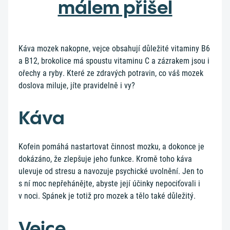
málem přišel
Káva mozek nakopne, vejce obsahují důležité vitaminy B6
a B12, brokolice má spoustu vitaminu C a zázrakem jsou i
ořechy a ryby. Které ze zdravých potravin, co váš mozek
doslova miluje, jíte pravidelně i vy?
Káva
Kofein pomáhá nastartovat činnost mozku, a dokonce je
dokázáno, že zlepšuje jeho funkce. Kromě toho káva
ulevuje od stresu a navozuje psychické uvolnění. Jen to
s ní moc nepřehánějte, abyste její účinky nepociťovali i
v noci. Spánek je totiž pro mozek a tělo také důležitý.
Vejce