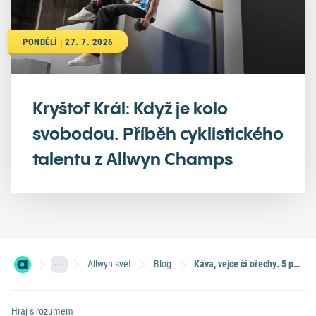
PONDĚLÍ | 27. 7. 2026
Kryštof Král: Když je kolo
svobodou. Příběh cyklistického
talentu z Allwyn Champs
Allwyn svět
Blog
Káva, vejce či ořechy. 5 potravin pro lepší fungování mozku
Hraj s rozumem