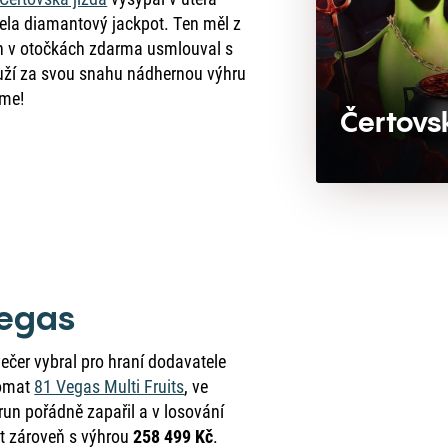
ela diamantový jackpot. Ten měl z
un v otočkách zdarma usmlouval s
uží za svou snahu nádhernou výhru
eme!
Čertovs
Vegas
večer vybral pro hraní dodavatele
tomat
81 Vegas Multi Fruits
, ve
run pořádně zapařil a v losování
ot zároveň s výhrou
258 499 Kč
.