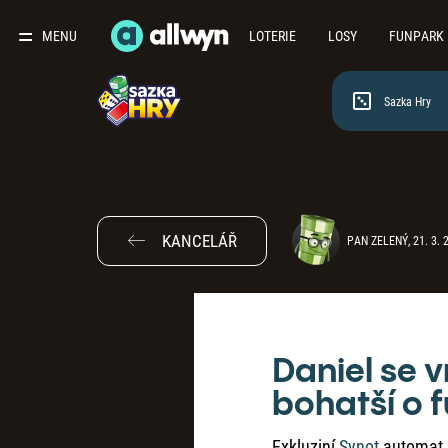
MENU
LOTERIE
LOSY
FUNPARK
Sazka Hry
KANCELÁŘ
PAN ZELENÝ, 21. 3. 
Daniel se v
bohatší o 
Exkluziní
Synot
automat