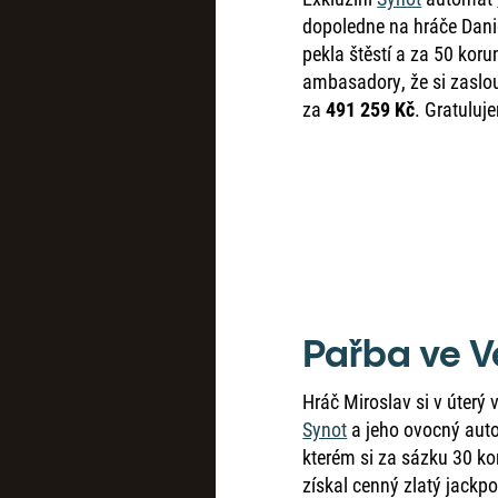
dopoledne na hráče Dani
pekla štěstí a za 50 kor
ambasadory, že si zaslo
za
491 259 Kč
. Gratuluj
Pařba ve 
Hráč Miroslav si v úterý 
Synot
a jeho ovocný au
kterém si za sázku 30 ko
získal cenný zlatý jackp