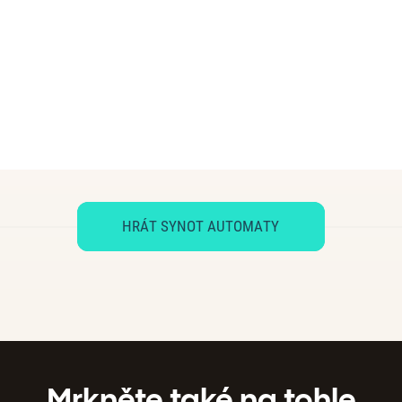
HRÁT SYNOT AUTOMATY
Mrkněte také na tohle