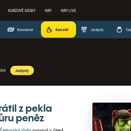
KURZOVÉ SÁZKY
HRY
HRY LIVE
Bonusomat
Jackpoty
Top
Jackpoty
2024
rátil z pekla
fůru peněz
Čertovská jízda
vysypal v úterá