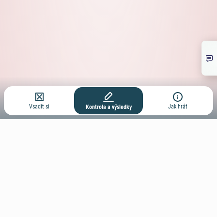
Vsadit si
Jak hrát