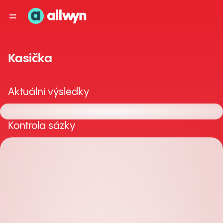
Kasička
Aktuální výsledky
Kontrola sázky