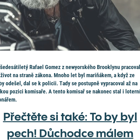
šedesátiletý Rafael Gomez z newyorského Brooklynu pracova
 život na straně zákona. Mnoho let byl mariňákem, a když ze
by odešel, dal se k policii. Tady se postupně vypracoval až na
kou pozici komisaře. A tento komisař se nakonec stal i loter
onářem.
Přečtěte si také: To by byl
pech! Důchodce málem