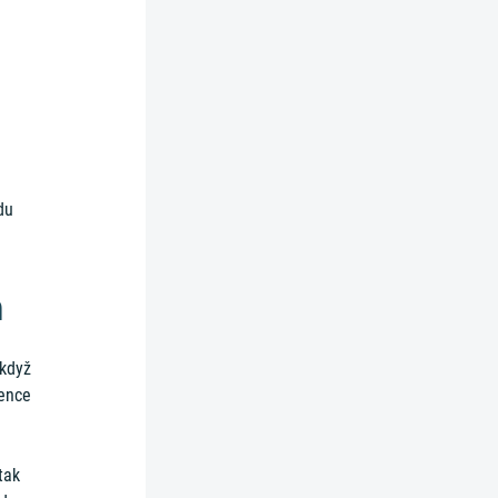
du
n
 když
zence
tak