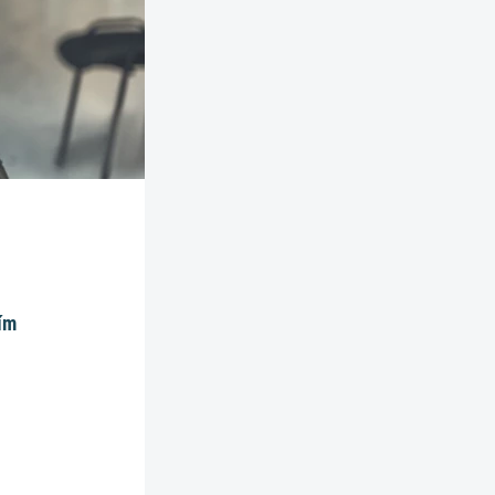
l
ním