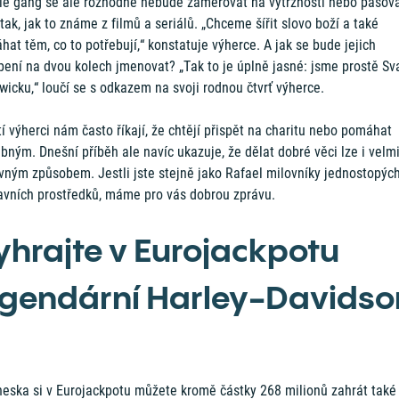
le gang se ale rozhodně nebude zaměřovat na výtržnosti nebo pašov
tak, jak to známe z filmů a seriálů. „Chceme šířit slovo boží a také
at těm, co to potřebují,“ konstatuje výherce. A jak se bude jejich
ení na dvou kolech jmenovat? „Tak to je úplně jasné: jsme prostě Sva
icku,“ loučí se s odkazem na svoji rodnou čtvrť výherce.
tí výherci nám často říkají, že chtějí přispět na charitu nebo pomáhat
bným. Dnešní příběh ale navíc ukazuje, že dělat dobré věci lze i velm
vným způsobem. Jestli jste stejně jako Rafael milovníky jednostopýc
avních prostředků, máme pro vás dobrou zprávu.
yhrajte v Eurojackpotu
egendární Harley-Davidso
neska si v Eurojackpotu můžete kromě částky 268 milionů zahrát také