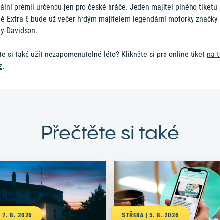
ální prémii určenou jen pro české hráče. Jeden majitel plného tiketu
ně Extra 6 bude už večer hrdým majitelem legendární motorky značky
ey-Davidson.
e si také užít nezapomenutelné léto? Klikněte si pro online tiket
na t
z
.
Přečtěte si také
 7. 8. 2026
STŘEDA | 5. 8. 2026