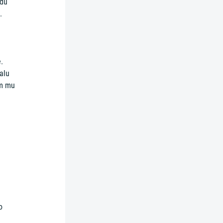
vdu
.
.
alu
em mu
n
o