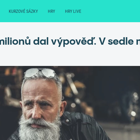
KURZOVÉ SÁZKY
HRY
HRY LIVE
ilionů dal výpověď. V sedle m