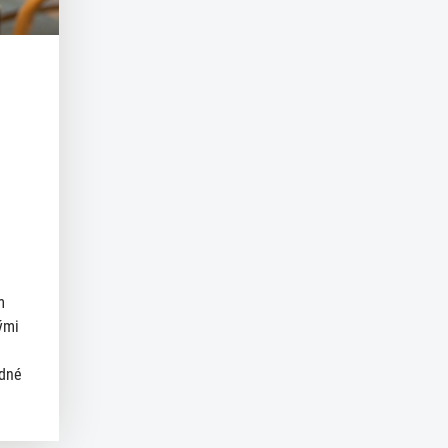
m
ými
ědné