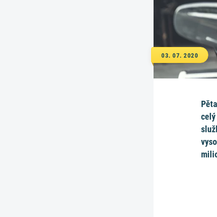
03. 07. 2020
Pěta
celý
služ
vyso
mili