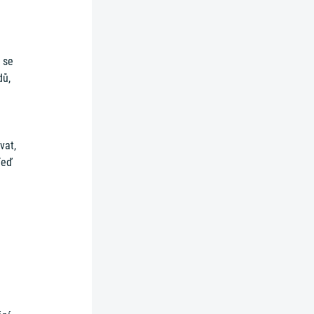
k se
dů,
vat,
Teď