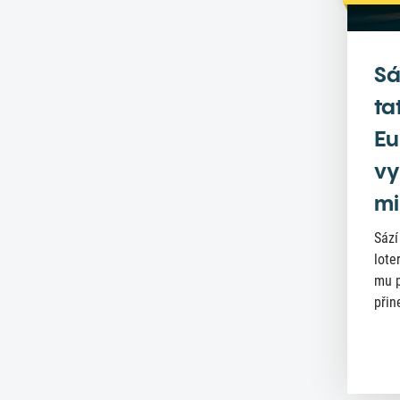
Sá
ta
Eu
vy
mi
Sází
lote
mu p
přin