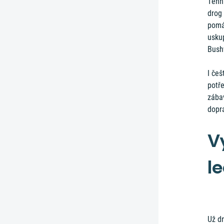
Tenh
drog 
pomáh
uskup
Bushw
I češ
potře
zába
dopr
V
l
Už d