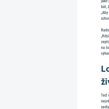
jako
bát, 
„Aby 
scho
Rados
„Kdy
zept
na to
výher
L
ži
Teď s
nejvě
sedl