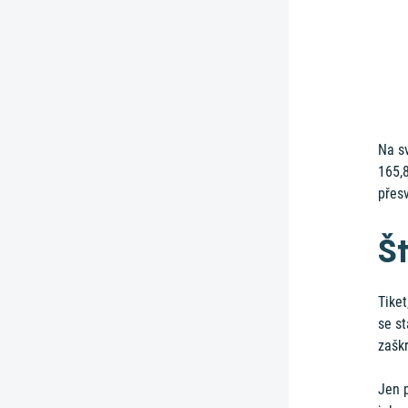
Na sv
165,
přesv
Št
Tiket
se st
zaškr
Jen p