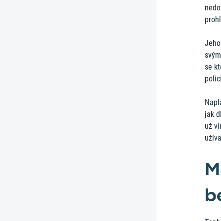
nedok
prohl
Jeho 
svými
se kt
polic
Naplá
jak 
už v
užíva
M
b