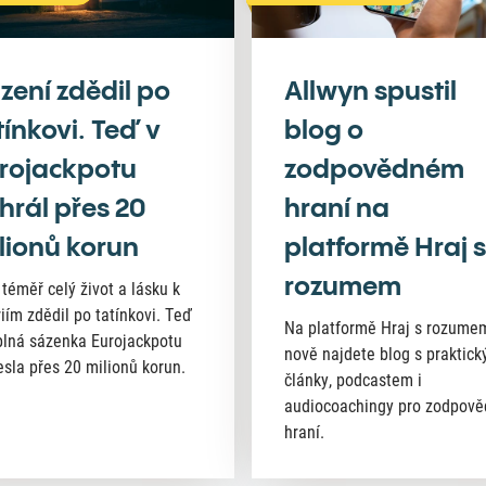
zení zdědil po
Allwyn spustil
tínkovi. Teď v
blog o
rojackpotu
zodpovědném
hrál přes 20
hraní na
lionů korun
platformě Hraj s
rozumem
 téměř celý život a lásku k
riím zdědil po tatínkovi. Teď
Na platformě Hraj s rozume
lná sázenka Eurojackpotu
nově najdete blog s praktick
esla přes 20 milionů korun.
články, podcastem i
audiocoachingy pro zodpov
hraní.