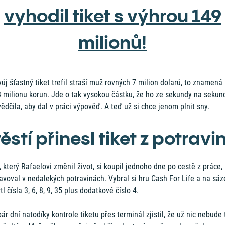
vyhodil tiket s výhrou 149
milionů!
ůj šťastný tiket trefil straší muž rovných 7 milion dolarů, to znamená
8 milionu korun. Jde o tak vysokou částku, že ho ze sekundy na sekun
ědčila, aby dal v práci výpověď. A teď už si chce jenom plnit sny.
ěstí přinesl tiket z potravi
, který Rafaelovi změnil život, si koupil jednoho dne po cestě z práce,
avoval v nedalekých potravinách. Vybral si hru Cash For Life a na sá
tl čísla 3, 6, 8, 9, 35 plus dodatkové číslo 4.
ár dní natodíky kontrole tiketu přes terminál zjistil, že už nic nebude 