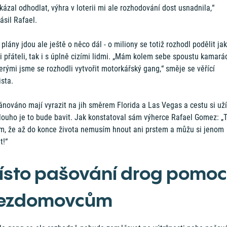
ázal odhodlat, výhra v loterii mi ale rozhodování dost usnadnila,“
ásil Rafael.
plány jdou ale ještě o něco dál - o miliony se totiž rozhodl podělit ja
 přáteli, tak i s úplně cizími lidmi. „Mám kolem sebe spoustu kamará
erými jsme se rozhodli vytvořit motorkářský gang,“ směje se věřící
ista.
nováno mají vyrazit na jih směrem Florida a Las Vegas a cestu si uží
dlouho je to bude bavit. Jak konstatoval sám výherce Rafael Gomez: „
ím, že až do konce života nemusím hnout ani prstem a můžu si jenom
t!“
ísto pašování drog pomoc
ezdomovcům