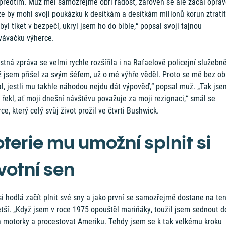
 předtím. Muž měl samozřejmě obří radost, zároveň se ale začal opra
že by mohl svoji poukázku k desítkám a desítkám milionů korun ztratit
byl tiket v bezpečí, ukryl jsem ho do bible,“ popsal svoji tajnou
vávačku výherce.
tná zpráva se velmi rychle rozšířila i na Rafaelově policejní služebně
ž jsem přišel za svým šéfem, už o mé výhře věděl. Proto se mě bez ob
al, jestli mu takhle náhodou nejdu dát výpověď,“ popsal muž. „Tak js
 řekl, ať moji dnešní návštěvu považuje za moji rezignaci,“ smál se
ce, který celý svůj život prožil ve čtvrti Bushwick.
oterie mu umožní splnit si
votní sen
i hodlá začít plnit své sny a jako první se samozřejmě dostane na te
tší. „Když jsem v roce 1975 opouštěl mariňáky, toužil jsem sednout d
a motorky a procestovat Ameriku. Tehdy jsem se k tak velkému kroku