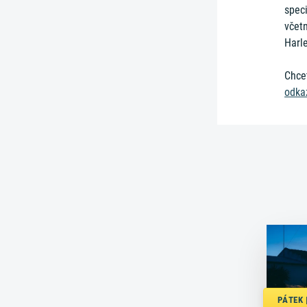
speci
včet
Harl
Chcet
odka
PÁTEK |