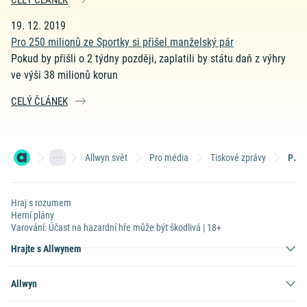
CELÝ ČLÁNEK
19. 12. 2019
Pro 250 milionů ze Sportky si přišel manželský pár
Pokud by přišli o 2 týdny později, zaplatili by státu daň z výhry
ve výši 38 milionů korun
CELÝ ČLÁNEK
Allwyn svět
Pro média
Tiskové zprávy
Prosinec 2019
Hraj s rozumem
Herní plány
Varování: Účast na hazardní hře může být škodlivá | 18+
Hrajte s Allwynem
Allwyn