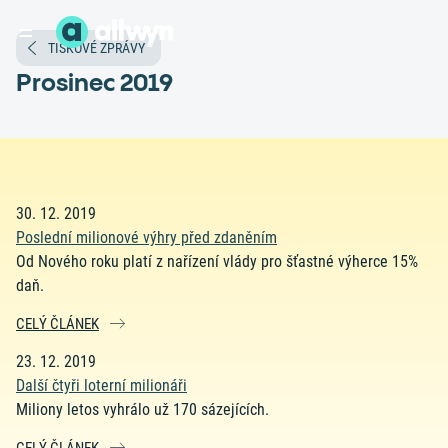
TISKOVÉ ZPRÁVY
Prosinec 2019
30. 12. 2019
Poslední milionové výhry před zdaněním
Od Nového roku platí z nařízení vlády pro šťastné výherce 15%
daň.
CELÝ ČLÁNEK
23. 12. 2019
Další čtyři loterní milionáři
Miliony letos vyhrálo už 170 sázejících.