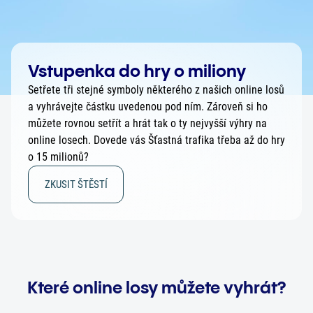
Vstupenka do hry o miliony
Setřete tři stejné symboly některého z našich online losů
a vyhrávejte částku uvedenou pod ním. Zároveň si ho
můžete rovnou setřít a hrát tak o ty nejvyšší výhry na
online losech. Dovede vás Šťastná trafika třeba až do hry
o 15 milionů?
ZKUSIT ŠTĚSTÍ
Které online losy můžete vyhrát?