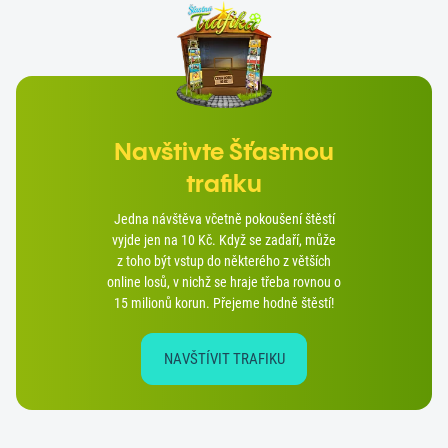
Navštivte Šťastnou
trafiku
Jedna návštěva včetně pokoušení štěstí
vyjde jen na 10 Kč. Když se zadaří, může
z toho být vstup do některého z větších
online losů, v nichž se hraje třeba rovnou o
15 milionů korun. Přejeme hodně štěstí!
NAVŠTÍVIT TRAFIKU