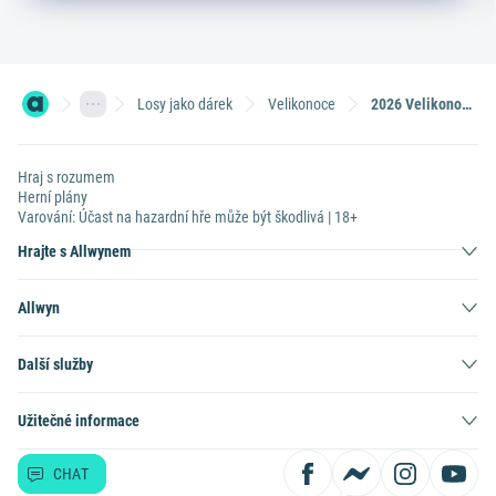
Losy jako dárek
Velikonoce
2026 Velikonoční pohoštění se stíracím losem
Hraj s rozumem
Herní plány
Varování: Účast na hazardní hře může být škodlivá | 18+
Hrajte s Allwynem
Allwyn
Další služby
Užitečné informace
CHAT