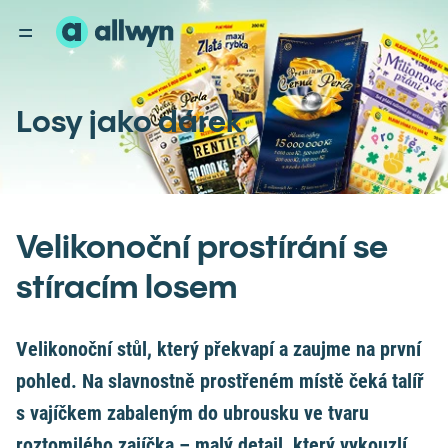
Losy jako dárek
Velikonoční prostírání se
stíracím losem
Velikonoční stůl, který překvapí a zaujme na první
pohled. Na slavnostně prostřeném místě čeká talíř
s vajíčkem zabaleným do ubrousku ve tvaru
roztomilého zajíčka – malý detail, který vykouzlí