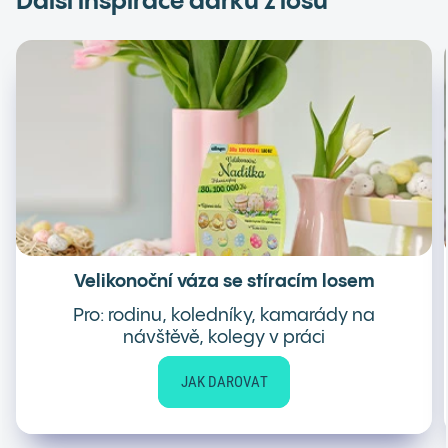
Další inspirace dárků z losů
Velikonoční váza se stíracím losem
Pro: rodinu, koledníky, kamarády na
návštěvě, kolegy v práci
JAK DAROVAT