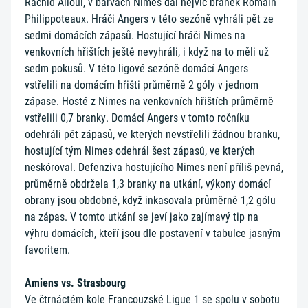
Rachid Alioui, v barvách Nimes dal nejvíc branek Romain
Philippoteaux. Hráči Angers v této sezóně vyhráli pět ze
sedmi domácích zápasů. Hostující hráči Nimes na
venkovních hřištích ještě nevyhráli, i když na to měli už
sedm pokusů. V této ligové sezóně domácí Angers
vstřelili na domácím hřišti průměrně 2 góly v jednom
zápase. Hosté z Nimes na venkovních hřištích průměrně
vstřelili 0,7 branky. Domácí Angers v tomto ročníku
odehráli pět zápasů, ve kterých nevstřelili žádnou branku,
hostující tým Nimes odehrál šest zápasů, ve kterých
neskóroval. Defenziva hostujícího Nimes není příliš pevná,
průměrně obdržela 1,3 branky na utkání, výkony domácí
obrany jsou obdobné, když inkasovala průměrně 1,2 gólu
na zápas. V tomto utkání se jeví jako zajímavý tip na
výhru domácích, kteří jsou dle postavení v tabulce jasným
favoritem.
Amiens vs. Strasbourg
Ve čtrnáctém kole Francouzské Ligue 1 se spolu v sobotu