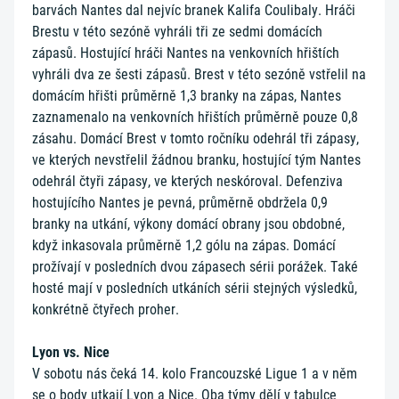
barvách Nantes dal nejvíc branek Kalifa Coulibaly. Hráči
Brestu v této sezóně vyhráli tři ze sedmi domácích
zápasů. Hostující hráči Nantes na venkovních hřištích
vyhráli dva ze šesti zápasů. Brest v této sezóně vstřelil na
domácím hřišti průměrně 1,3 branky na zápas, Nantes
zaznamenalo na venkovních hřištích průměrně pouze 0,8
zásahu. Domácí Brest v tomto ročníku odehrál tři zápasy,
ve kterých nevstřelil žádnou branku, hostující tým Nantes
odehrál čtyři zápasy, ve kterých neskóroval. Defenziva
hostujícího Nantes je pevná, průměrně obdržela 0,9
branky na utkání, výkony domácí obrany jsou obdobné,
když inkasovala průměrně 1,2 gólu na zápas. Domácí
prožívají v posledních dvou zápasech sérii porážek. Také
hosté mají v posledních utkáních sérii stejných výsledků,
konkrétně čtyřech proher.
Lyon vs. Nice
V sobotu nás čeká 14. kolo Francouzské Ligue 1 a v něm
se o body utkají Lyon a Nice. Oba týmy dělí v tabulce