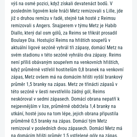
výš na osmé pozici, když získali devatenáct bodů. V
posledním ligovém kole hráči Metz remizovali s Lille, jde
již o druhou remízu v řadě, stejně tak hosté z Reimsu
remizovali s Angers. Snajperem v týmu Metz je Habib
Diallo, který dal osm gólů, za Reims se třikrát prosadil
Boulaye Dia. Hostující Reims na hřištích soupeřů v
aktuální ligové sezóně vyhrál tři zápasy, domácí Metz na
svém stadionu v této sezóně vyhrálo dva zápasy. Reims
není příliš obávaným soupeřem na venkovních hřištích,
když průměrně vstřelil hostitelům 0,8 branek na venkovní
zápas, Metz ovšem má na domácím hřišti vyšší brankový
průměr 1,5 branky na zápas. Metz ze třinácti zápasů v
této sezóně v šesti nevstřelilo žádný gól, Reims
neskóroval v sedmi zápasech. Domácí obrana nepatří k
nejpevnějším v lize, průměrně obdržela 1,4 branky na
utkání, hosté jsou na tom lépe, jejich obrana připustila
průměrně 0,5 branky na zápas. Domácí tým Metz
remizoval v posledních dvou zápasech. Domácí Metz má
na domácím hřišti průměr 1,5 vstřelené góly na zápas,