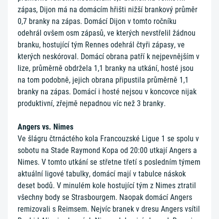
zápas, Dijon má na domácím hřišti nižší brankový průměr
0,7 branky na zápas. Domácí Dijon v tomto ročníku
odehrál ovšem osm zápasů, ve kterých nevstřelil žádnou
branku, hostující tým Rennes odehrál čtyři zápasy, ve
kterých neskóroval. Domácí obrana patří k nejpevnějším v
lize, průměrně obdržela 1,1 branky na utkání, hosté jsou
na tom podobně, jejich obrana připustila průměrně 1,1
branky na zápas. Domácí i hosté nejsou v koncovce nijak
produktivní, zřejmě nepadnou víc než 3 branky.
Angers vs. Nimes
Ve šlágru čtrnáctého kola Francouzské Ligue 1 se spolu v
sobotu na Stade Raymond Kopa od 20:00 utkají Angers a
Nimes. V tomto utkání se střetne třetí s posledním týmem
aktuální ligové tabulky, domácí mají v tabulce náskok
deset bodů. V minulém kole hostující tým z Nimes ztratil
všechny body se Strasbourgem. Naopak domácí Angers
remizovali s Reimsem. Nejvíc branek v dresu Angers vsítil