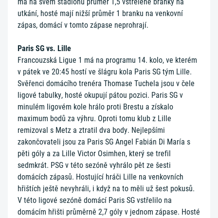
má na svém stadionu průměr 1,5 vstřelené branky na
utkání, hosté mají nižší průměr 1 branku na venkovní
zápas, domácí v tomto zápase neprohrají.
Paris SG vs. Lille
Francouzská Ligue 1 má na programu 14. kolo, ve kterém
v pátek ve 20:45 hostí ve šlágru kola Paris SG tým Lille.
Svěřenci domácího trenéra Thomase Tuchela jsou v čele
ligové tabulky, hosté okupují pátou pozici. Paris SG v
minulém ligovém kole hrálo proti Brestu a získalo
maximum bodů za výhru. Oproti tomu klub z Lille
remizoval s Metz a ztratil dva body. Nejlepšími
zakončovateli jsou za Paris SG Angel Fabián Di María s
pěti góly a za Lille Victor Osimhen, který se trefil
sedmkrát. PSG v této sezóně vyhrálo pět ze šesti
domácích zápasů. Hostující hráči Lille na venkovních
hřištích ještě nevyhráli, i když na to měli už šest pokusů.
V této ligové sezóně domácí Paris SG vstřelilo na
domácím hřišti průměrně 2,7 góly v jednom zápase. Hosté