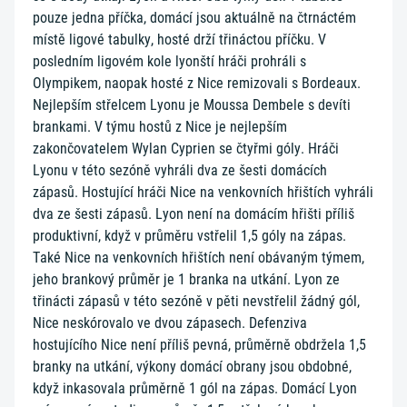
pouze jedna příčka, domácí jsou aktuálně na čtrnáctém
místě ligové tabulky, hosté drží třináctou příčku. V
posledním ligovém kole lyonští hráči prohráli s
Olympikem, naopak hosté z Nice remizovali s Bordeaux.
Nejlepším střelcem Lyonu je Moussa Dembele s devíti
brankami. V týmu hostů z Nice je nejlepším
zakončovatelem Wylan Cyprien se čtyřmi góly. Hráči
Lyonu v této sezóně vyhráli dva ze šesti domácích
zápasů. Hostující hráči Nice na venkovních hřištích vyhráli
dva ze šesti zápasů. Lyon není na domácím hřišti příliš
produktivní, když v průměru vstřelil 1,5 góly na zápas.
Také Nice na venkovních hřištích není obávaným týmem,
jeho brankový průměr je 1 branka na utkání. Lyon ze
třinácti zápasů v této sezóně v pěti nevstřelil žádný gól,
Nice neskórovalo ve dvou zápasech. Defenziva
hostujícího Nice není příliš pevná, průměrně obdržela 1,5
branky na utkání, výkony domácí obrany jsou obdobné,
když inkasovala průměrně 1 gól na zápas. Domácí Lyon