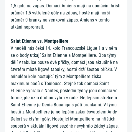
1,5 gólu na zápas. Domácí Amiens mají na domácím hřišti
průměr 1,5 vstřelené góly na zápas, hosté mají horší
průměr 0 branky na venkovní zápas, Amiens v tomto
utkání neprohrají.
Saint Etienne vs. Montpelliere
V neděli nás čeká 14. kolo Francouzské Ligue 1 a v něm
se o body utkají Saint Etienne a Montpelliere. Oba týmy
dělí v tabulce pouze dvě příčky, domácí jsou aktuálně na
čtvrtém místě ligové tabulky, hosté drží šestou příčku. V
minulém kole hostující tým z Montpelliere získal
maximum bodů s Toulouse. Stejně tak domácí Saint
Etienne vyhrálo s Nantes, poslední týdny jsou domácí ve
formě, jde už o druhou výhru v řadě. Nejlepším střelcem
Saint Etienne je Denis Bouanga s pěti brankami. V týmu
hostů z Montpelliere je nejlepším zakončovatelem Andy
Delort se čtyřmi góly. Hostující Montpelliere na hřištích
soupeřů v aktuální ligové sezóně nevyhrálo žádný zápas,