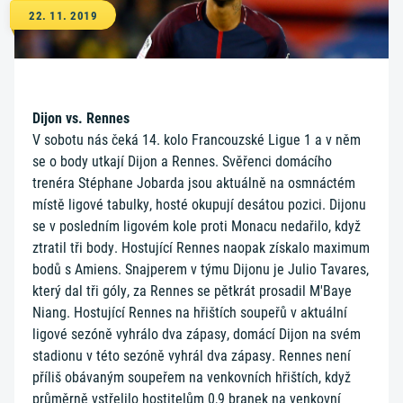
22. 11. 2019
Dijon vs. Rennes
V sobotu nás čeká 14. kolo Francouzské Ligue 1 a v něm
se o body utkají Dijon a Rennes. Svěřenci domácího
trenéra Stéphane Jobarda jsou aktuálně na osmnáctém
místě ligové tabulky, hosté okupují desátou pozici. Dijonu
se v posledním ligovém kole proti Monacu nedařilo, když
ztratil tři body. Hostující Rennes naopak získalo maximum
bodů s Amiens. Snajperem v týmu Dijonu je Julio Tavares,
který dal tři góly, za Rennes se pětkrát prosadil M'Baye
Niang. Hostující Rennes na hřištích soupeřů v aktuální
ligové sezóně vyhrálo dva zápasy, domácí Dijon na svém
stadionu v této sezóně vyhrál dva zápasy. Rennes není
příliš obávaným soupeřem na venkovních hřištích, když
průměrně vstřelilo hostitelům 0,9 branek na venkovní