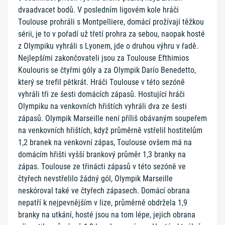
dvaadvacet bodů. V posledním ligovém kole hráči
Toulouse prohráli s Montpelliere, domácí prožívají těžkou
sérii, je to v pořadí už třetí prohra za sebou, naopak hosté
z Olympiku vyhráli s Lyonem, jde o druhou výhru v řadě.
Nejlepšími zakončovateli jsou za Toulouse Efthimios
Koulouris se čtyřmi góly a za Olympik Darío Benedetto,
který se trefil pětkrát. Hráči Toulouse v této sezóně
vyhráli tři ze šesti domácích zápasů. Hostující hráči
Olympiku na venkovních hřištích vyhráli dva ze šesti
zápasů. Olympik Marseille není příliš obávaným soupeřem
na venkovních hřištích, když průměrně vstřelil hostitelům
1,2 branek na venkovní zápas, Toulouse ovšem má na
domácím hřišti vyšší brankový průměr 1,3 branky na
zápas. Toulouse ze třinácti zápasů v této sezóně ve
čtyřech nevstřelilo žádný gól, Olympik Marseille
neskóroval také ve čtyřech zápasech. Domácí obrana
nepatří k nejpevnějším v lize, průměrně obdržela 1,9
branky na utkání, hosté jsou na tom lépe, jejich obrana