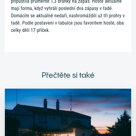
připustila průměrně 1,3 branky na zápas. Hosté aktuálně
mají formu, když vyhráli poslední dva zápasy v řadě.
Domácím se aktuálně nedaří, nashromáždili už tři prohry v
řadě. Podle postavení v tabulce jsou favoritem hosté, oba
celky dělí 17 příček.
Přečtěte si také