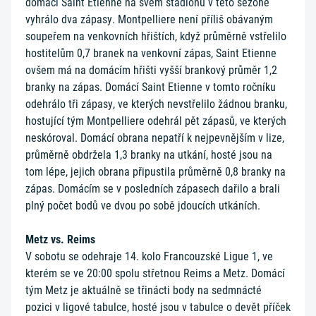
domácí Saint Etienne na svém stadionu v této sezóně
vyhrálo dva zápasy. Montpelliere není příliš obávaným
soupeřem na venkovních hřištích, když průměrně vstřelilo
hostitelům 0,7 branek na venkovní zápas, Saint Etienne
ovšem má na domácím hřišti vyšší brankový průměr 1,2
branky na zápas. Domácí Saint Etienne v tomto ročníku
odehrálo tři zápasy, ve kterých nevstřelilo žádnou branku,
hostující tým Montpelliere odehrál pět zápasů, ve kterých
neskóroval. Domácí obrana nepatří k nejpevnějším v lize,
průměrně obdržela 1,3 branky na utkání, hosté jsou na
tom lépe, jejich obrana připustila průměrně 0,8 branky na
zápas. Domácím se v posledních zápasech dařilo a brali
plný počet bodů ve dvou po sobě jdoucích utkáních.
Metz vs. Reims
V sobotu se odehraje 14. kolo Francouzské Ligue 1, ve
kterém se ve 20:00 spolu střetnou Reims a Metz. Domácí
tým Metz je aktuálně se třinácti body na sedmnácté
pozici v ligové tabulce, hosté jsou v tabulce o devět příček