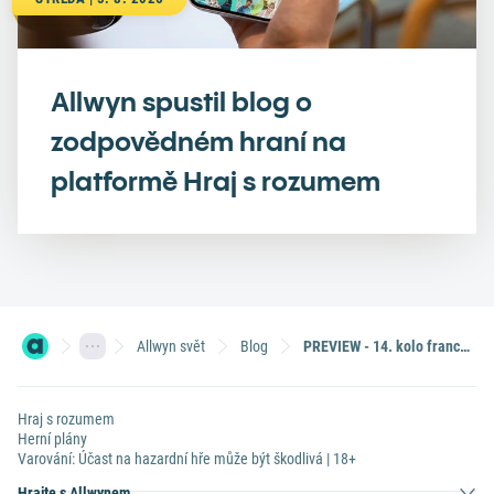
Allwyn spustil blog o
zodpovědném hraní na
platformě Hraj s rozumem
Allwyn svět
Blog
PREVIEW - 14. kolo francouzské Ligue 1
Hraj s rozumem
Herní plány
Varování: Účast na hazardní hře může být škodlivá | 18+
Hrajte s Allwynem