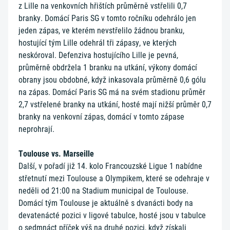
z Lille na venkovních hřištích průměrně vstřelili 0,7
branky. Domácí Paris SG v tomto ročníku odehrálo jen
jeden zápas, ve kterém nevstřelilo žádnou branku,
hostující tým Lille odehrál tři zápasy, ve kterých
neskóroval. Defenziva hostujícího Lille je pevná,
průměrně obdržela 1 branku na utkání, výkony domácí
obrany jsou obdobné, když inkasovala průměrně 0,6 gólu
na zápas. Domácí Paris SG má na svém stadionu průměr
2,7 vstřelené branky na utkání, hosté mají nižší průměr 0,7
branky na venkovní zápas, domácí v tomto zápase
neprohrají.
Toulouse vs. Marseille
Další, v pořadí již 14. kolo Francouzské Ligue 1 nabídne
střetnutí mezi Toulouse a Olympikem, které se odehraje v
neděli od 21:00 na Stadium municipal de Toulouse.
Domácí tým Toulouse je aktuálně s dvanácti body na
devatenácté pozici v ligové tabulce, hosté jsou v tabulce
o sedmnáct příček výš na druhé pozici, když získali