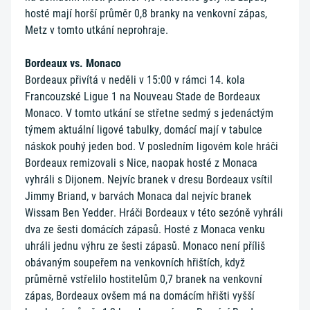
hosté mají horší průměr 0,8 branky na venkovní zápas,
Metz v tomto utkání neprohraje.
Bordeaux vs. Monaco
Bordeaux přivítá v neděli v 15:00 v rámci 14. kola
Francouzské Ligue 1 na Nouveau Stade de Bordeaux
Monaco. V tomto utkání se střetne sedmý s jedenáctým
týmem aktuální ligové tabulky, domácí mají v tabulce
náskok pouhý jeden bod. V posledním ligovém kole hráči
Bordeaux remizovali s Nice, naopak hosté z Monaca
vyhráli s Dijonem. Nejvíc branek v dresu Bordeaux vsítil
Jimmy Briand, v barvách Monaca dal nejvíc branek
Wissam Ben Yedder. Hráči Bordeaux v této sezóně vyhráli
dva ze šesti domácích zápasů. Hosté z Monaca venku
uhráli jednu výhru ze šesti zápasů. Monaco není příliš
obávaným soupeřem na venkovních hřištích, když
průměrně vstřelilo hostitelům 0,7 branek na venkovní
zápas, Bordeaux ovšem má na domácím hřišti vyšší