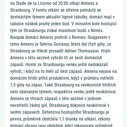
na Stade de la Licorne od 20:00 utkají Amiens a
Strasbourg. V tomto utkání se střetne patnáctý se
šestnáctým týmem aktuální ligové tabulky, domácí mají v
tabulce náskok pouhý jeden bod. V minulém kole hostující
tým ze Strasbourgu získal maximum bodů s Nimes.
Naopak domácí Amiens prohrál s Rennes. Snajperem v
týmu Amiens je Sehrou Guirassy, který dal čtyři góly, za
Strasbourg se třikrát prosadil Adrien Thomasson. Hráči
Amiens v této sezóně vyhráli tři ze šesti domácích
zápasů. Hosté ze Strasbourgu venku ještě nedokázali
vyhrát, i když na to měli už šest zápasů. Amiens nejsou na
domácím hřišti příliš produktivní, když v průměru vstřelili
1,5 góly na zápas. Také Strasbourg na venkovních hřištích
není obávaným týmem, respektive venku ještě neskóroval.
Amiens ze třinácti zápasů v této sezóně v jednom
nevstřelili žádný gól, Strasbourg dokonce neskóroval v
sedmi zápasech. Defenziva hostujícího Strasbourgu je
pevná, průměrně obdržela 1,1 branky na utkání, výkony
domácí obrany jsou obdobné, když inkasovala průměrně