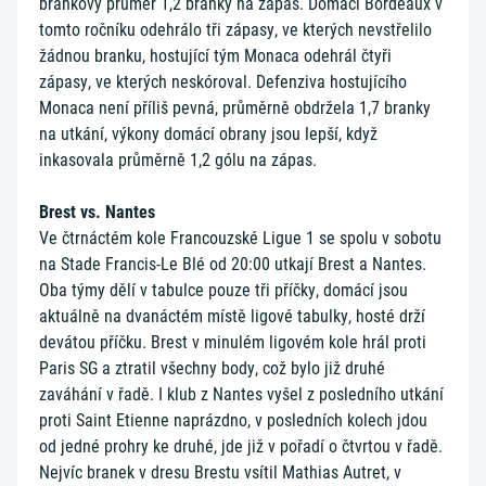
brankový průměr 1,2 branky na zápas. Domácí Bordeaux v
tomto ročníku odehrálo tři zápasy, ve kterých nevstřelilo
žádnou branku, hostující tým Monaca odehrál čtyři
zápasy, ve kterých neskóroval. Defenziva hostujícího
Monaca není příliš pevná, průměrně obdržela 1,7 branky
na utkání, výkony domácí obrany jsou lepší, když
inkasovala průměrně 1,2 gólu na zápas.
Brest vs. Nantes
Ve čtrnáctém kole Francouzské Ligue 1 se spolu v sobotu
na Stade Francis-Le Blé od 20:00 utkají Brest a Nantes.
Oba týmy dělí v tabulce pouze tři příčky, domácí jsou
aktuálně na dvanáctém místě ligové tabulky, hosté drží
devátou příčku. Brest v minulém ligovém kole hrál proti
Paris SG a ztratil všechny body, což bylo již druhé
zaváhání v řadě. I klub z Nantes vyšel z posledního utkání
proti Saint Etienne naprázdno, v posledních kolech jdou
od jedné prohry ke druhé, jde již v pořadí o čtvrtou v řadě.
Nejvíc branek v dresu Brestu vsítil Mathias Autret, v