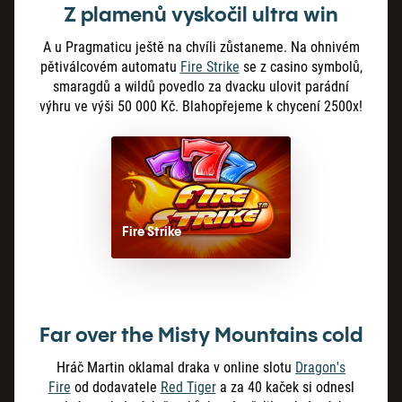
Z plamenů vyskočil ultra win
A u Pragmaticu ještě na chvíli zůstaneme. Na ohnivém
pětiválcovém automatu
Fire Strike
se z casino symbolů,
smaragdů a wildů povedlo za dvacku ulovit parádní
výhru ve výši 50
000
Kč. Blahopřejeme k chycení 2500x!
Fire Strike
Far over the Misty Mountains cold
Hráč Martin oklamal draka v online slotu
Dragon's
Fire
od dodavatele
Red Tiger
a za 40
kaček si odnesl