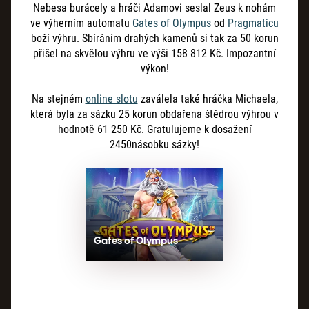
Nebesa burácely a hráči Adamovi seslal Zeus k nohám
ve výherním automatu
Gates of Olympus
od
Pragmaticu
boží výhru. Sbíráním drahých kamenů si tak za 50 korun
přišel na skvělou výhru ve výši 158 812 Kč. Impozantní
výkon!
Na stejném
online slotu
zaválela také hráčka Michaela,
která byla za sázku 25
korun obdařena štědrou výhrou v
hodnotě 61
250 Kč. Gratulujeme k dosažení
2450násobku sázky!
Gates of Olympus