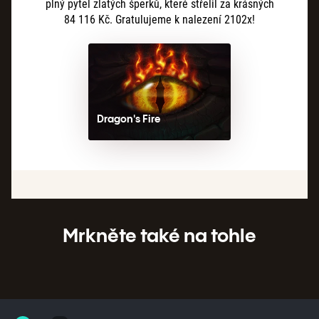
plný pytel zlatých šperků, které střelil za krásných
84
116
Kč. Gratulujeme k nalezení 2102x!
Dragon's Fire
Mrkněte také na tohle