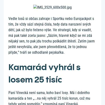
Vedle losů si občas zahraje i Sportku nebo Eurojackpot s
tím, že vždy sází stejná čísla, tedy data narození svých
dětí, jak už bylo řečeno výše. Ve strategii, kdy si vsadit,
má pak také zcela jasno: „Sázím, hlavně když se mi zdá
nějaký sen, to pak jdu trochu poškádlit štěstí. Zatím jsem
ještě nevyhrála, ale jsem přesvědčená, že to jednou
přijde,” tváří se odhodlaně pejskařka.
Kamarád vyhrál s
losem 25 tisíc
Paní Vinecká není sama, koho baví losy. Má i dobrého
kamaráda a ten „...na něj vyhrál 25 tisíc korun, což mu
tehdy velmi pomohlo,” vzpomíná paní Vinecká.