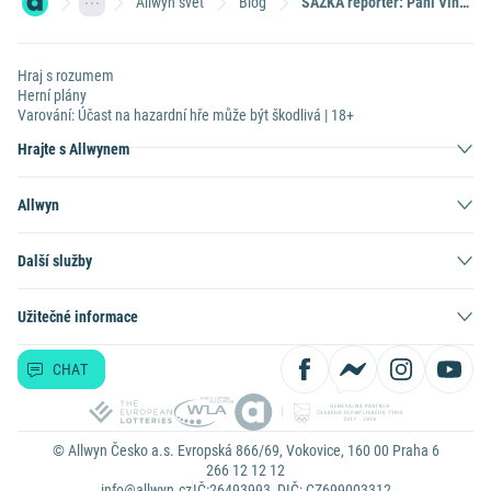
Allwyn svět
Blog
SAZKA reportér: Paní Vinecké nosí štěstí data narození svých dětí
Hraj s rozumem
Herní plány
Varování: Účast na hazardní hře může být škodlivá | 18+
Hrajte s Allwynem
Allwyn
Další služby
Užitečné informace
CHAT
© Allwyn Česko a.s. Evropská 866/69, Vokovice, 160 00 Praha 6
266 12 12 12
info@allwyn.cz
IČ:26493993, DIČ: CZ699003312