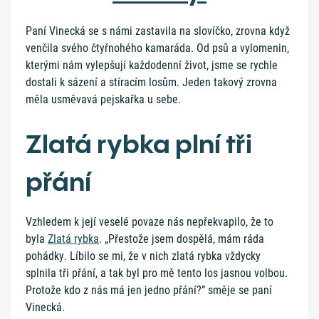
Paní Vinecká se s námi zastavila na slovíčko, zrovna když
venčila svého čtyřnohého kamaráda. Od psů a vylomenin,
kterými nám vylepšují každodenní život, jsme se rychle
dostali k sázení a stíracím losům. Jeden takový zrovna
měla usměvavá pejskařka u sebe.
Zlatá rybka plní tři
přání
Vzhledem k její veselé povaze nás nepřekvapilo, že to
byla
Zlatá rybka
. „Přestože jsem dospělá, mám ráda
pohádky. Líbilo se mi, že v nich zlatá rybka vždycky
splnila tři přání, a tak byl pro mě tento los jasnou volbou.
Protože kdo z nás má jen jedno přání?” směje se paní
Vinecká.