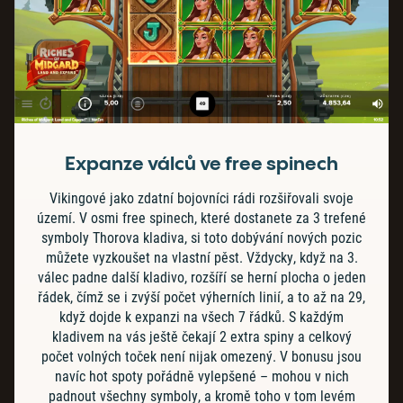
Expanze válců ve free spinech
Vikingové jako zdatní bojovníci rádi rozšiřovali svoje
území. V osmi free spinech, které dostanete za 3 trefené
symboly Thorova kladiva, si toto dobývání nových pozic
můžete vyzkoušet na vlastní pěst. Vždycky, když na 3.
válec padne další kladivo, rozšíří se herní plocha o jeden
řádek, čímž se i zvýší počet výherních linií, a to až na 29,
když dojde k expanzi na všech 7 řádků. S každým
kladivem na vás ještě čekají 2 extra spiny a celkový
počet volných toček není nijak omezený. V bonusu jsou
navíc hot spoty pořádně vylepšené – mohou v nich
padnout všechny symboly, a kromě toho v tom levém