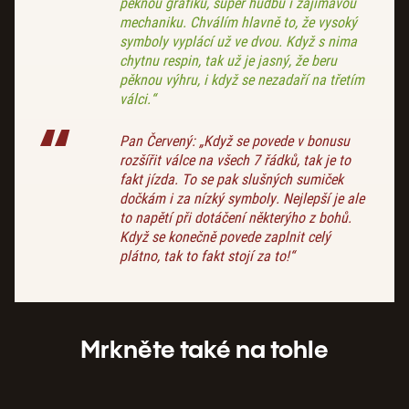
pěknou grafiku, super hudbu i zajímavou
mechaniku. Chválím hlavně to, že vysoký
symboly vyplácí už ve dvou. Když s nima
chytnu respin, tak už je jasný, že beru
pěknou výhru, i když se nezadaří na třetím
válci.“
Pan Červený: „Když se povede v bonusu
rozšířit válce na všech 7 řádků, tak je to
fakt jízda. To se pak slušných sumiček
dočkám i za nízký symboly. Nejlepší je ale
to napětí při dotáčení některýho z bohů.
Když se konečně povede zaplnit celý
plátno, tak to fakt stojí za to!“
Mrkněte také na tohle