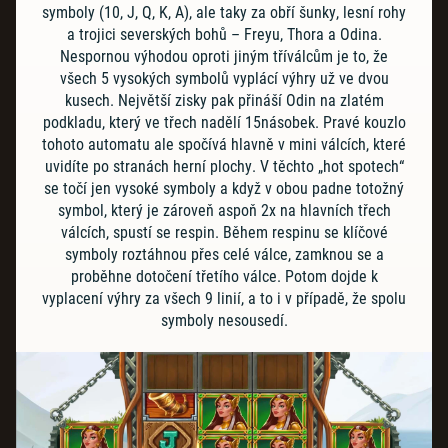
symboly (10, J, Q, K, A), ale taky za obří šunky, lesní rohy
a trojici severských bohů – Freyu, Thora a Odina.
Nespornou výhodou oproti jiným tříválcům je to, že
všech 5 vysokých symbolů vyplácí výhry už ve dvou
kusech. Největší zisky pak přináší Odin na zlatém
podkladu, který ve třech nadělí 15násobek. Pravé kouzlo
tohoto automatu ale spočívá hlavně v mini válcích, které
uvidíte po stranách herní plochy. V těchto „hot spotech“
se točí jen vysoké symboly a když v obou padne totožný
symbol, který je zároveň aspoň 2x na hlavních třech
válcích, spustí se respin. Během respinu se klíčové
symboly roztáhnou přes celé válce, zamknou se a
proběhne dotočení třetího válce. Potom dojde k
vyplacení výhry za všech 9 linií, a to i v případě, že spolu
symboly nesousedí.