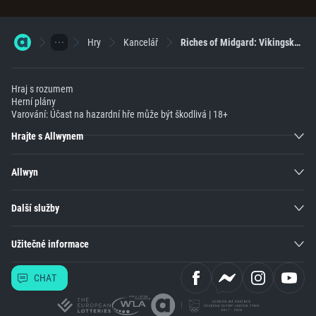
Hry
Kancelář
Riches of Midgard: Vikingská jízda za výhrou
Hraj s rozumem
Herní plány
Varování: Účast na hazardní hře může být škodlivá | 18+
Hrajte s Allwynem
Allwyn
Další služby
Užitečné informace
CHAT