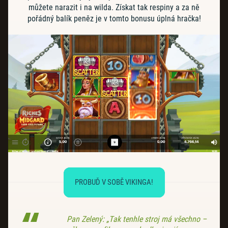
můžete narazit i na wilda. Získat tak respiny a za ně
pořádný balík peněz je v tomto bonusu úplná hračka!
PROBUĎ V SOBĚ VIKINGA!
Pan Zelený: „Tak tenhle stroj má všechno –