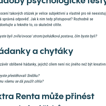
ádoby psychologické test
cení takových otázek je velice subjektivní a vlastně pro ně neexistu
á správná odpověď. Jak k nim tedy přistupovat? Rozhodně se
ceňujte a řekněte to, co skutečně cítíte.
yste byli zvíře/ovoce/ strom/pohádková postava, čím byste byli?
ádanky a chytáky
závěr oblíbené hádanky, jejichž cílem není nic jiného než být kreativn
byste přestěhovali Sněžku?
mu všemu se dá použít cihla?
xtra Renta může přinést