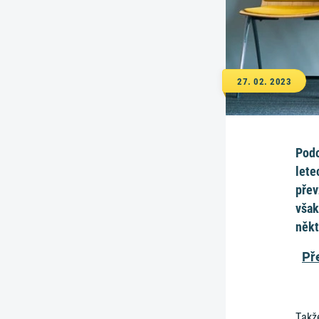
27. 02. 2023
Podo
lete
přev
však
někt
Pře
Takže