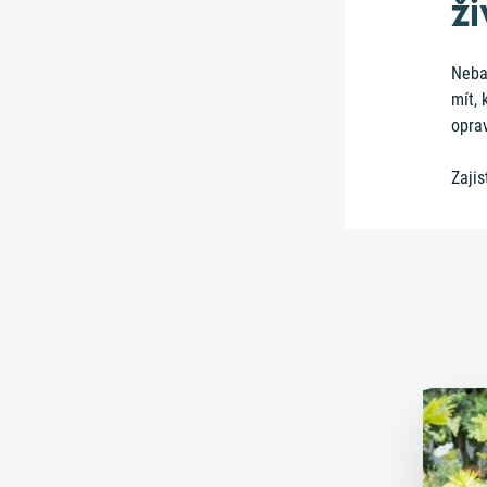
ži
Neba
mít, 
oprav
Zajis