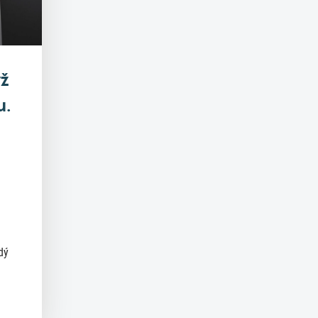
yž
u.
dý