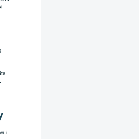
ta
á
áte
,
y
víli