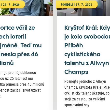
 | 29. 7. 2026
PONDĚLÍ | 27. 7. 2026
ortce věřil ze
Kryštof Král: Kd
ech loterií
je kolo svobodo
jméně. Teď mu
Příběh
inesla přes 46
cyklistického
lionů
talentu z Allwyn
Champs
ní je pro něj oblíbenou
nou už 25 let. Teď mu
Poznejte jednoho z Allwyn
tka přinesla přes 46 milionů
Champs, Kryštofa Krále. Mla
žnost začít si život užívat
cyklistický talent ukazuje, co
.
stojí za cestou za velkými
sportovními sny.