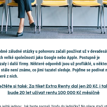
bné záludné otázky u pohovoru začali používat už v devadesá
ch velké společnosti jako Google nebo Apple. Postupně je
zaly i další firmy. Některé odpovědi jsou už profláklé, u někte
 stále není známo, co jimi tazatel sleduje. Pojďme se podívat 
eré z nich.
čtěte si také: Za tiket Extra Renty dal jen 20 Kč, i tak
bude 20 let užívat rentu 100 000 Kč měsíčně
 ještě jednou: Jak byste nacpali žirafu do ledničky? No přece stačí ot