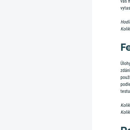
vás m
vyta
Hodí
Koli
F
Úloh
zdán
použ
podle
testu
Kolik
Kolik