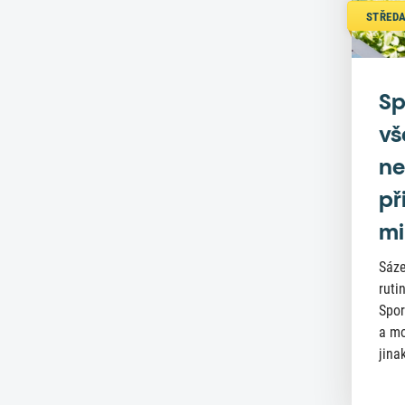
STŘEDA
Sp
vš
ne
př
mi
Sáze
ruti
Spor
a mo
jinak