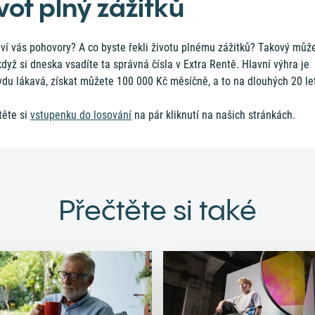
vot plný zážitků
ví vás pohovory? A co byste řekli životu plnému zážitků? Takový můž
když si dneska vsadíte ta správná čísla v Extra Rentě. Hlavní výhra je
du lákavá, získat můžete 100 000 Kč měsíčně, a to na dlouhých 20 le
těte si
vstupenku do losování
na pár kliknutí na našich stránkách.
Přečtěte si také