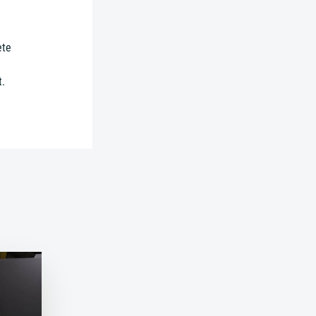
ete
t.