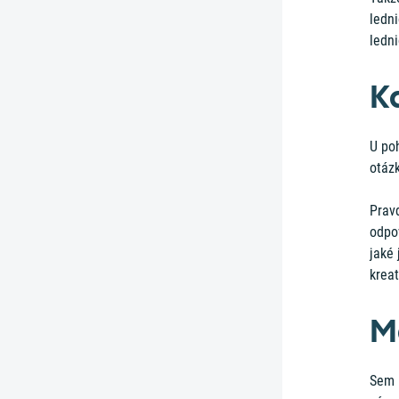
ledni
ledni
K
U po
otázk
Pravd
odpov
jaké 
kreat
M
Sem p