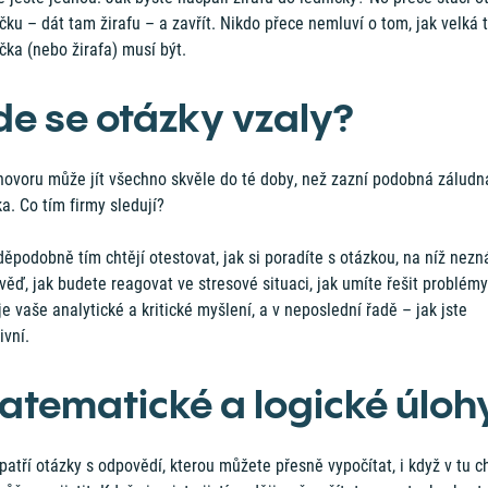
čku – dát tam žirafu – a zavřít. Nikdo přece nemluví o tom, jak velká 
čka (nebo žirafa) musí být.
de se otázky vzaly?
hovoru může jít všechno skvěle do té doby, než zazní podobná záludn
a. Co tím firmy sledují?
ěpodobně tím chtějí otestovat, jak si poradíte s otázkou, na níž nezn
ěď, jak budete reagovat ve stresové situaci, jak umíte řešit problémy
je vaše analytické a kritické myšlení, a v neposlední řadě – jak jste
ivní.
atematické a logické úloh
atří otázky s odpovědí, kterou můžete přesně vypočítat, i když v tu ch