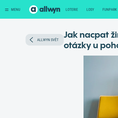
MENU
LOTERIE
LOSY
FUNPARK
Jak nacpat ži
ALLWYN SVĚT
otázky u poh