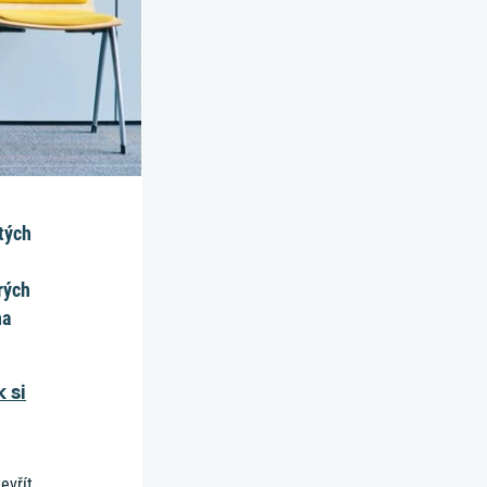
tých
rých
na
 si
evřít