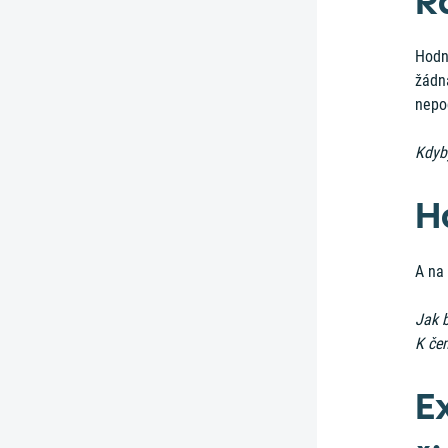
R
Hodno
žádn
nepod
Kdyb
H
A na 
Jak 
K če
E