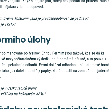
ůže znejistit. Když si nejste jistí, raději než počítat na prstech, zkust
sit nějakou vtipnou odpověď.
m dvěma kostkami, jaká je pravděpodobnost, že padne 9?
k je 19x19?
ermiho úlohy
y pojmenované po fyzikovi Enricu Fermim jsou takové, kde se dá ke
livě nevypočitatelnému výsledku dojít poměrně přesně, a to pouze s
itím spekulací a odhadů. Fermi dokázal odhadnout sílu atomové bom
 toho, jak daleko doletěly papíry, které upustil na zem během jadern
.
 je v Česku ladičů pian?
 váží led na hokejovém hřišti?