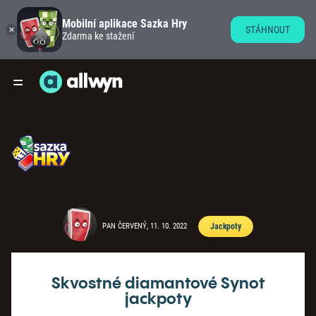
Mobilní aplikace Sazka Hry
STÁHNOUT
Zdarma ke stažení
PAN ČERVENÝ, 11. 10. 2022
Jackpoty
Skvostné diamantové Synot
jackpoty